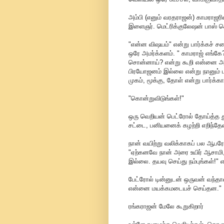
அம்பி (எனும் வரதராஜன்) காமராஜரி
இளைஞர். மெட்ரிக்குலேஷன் பாஸ் ச
"என்ன விஷயம்" என்று பார்க்கச் ச
ஒரே அமர்க்களம். " காமராஜ் எங்கே?
சொன்னாய்? என்று கூறி என்னை அடி
பிரயோஜனம் இல்லை என்று நானும் ப
முகம், மூக்கு, தோள் என்று பார்க்க
"கொன்றுவிடுங்கள்!"
ஒரு வெறியன் பெட்ரோல் தோய்த்த த
சட்டை, பனியனைக் கழற்றி எறிந்தேன
நான் வயிற்று வலிக்காகப் பல ஆபர
"ஏற்கனவே நான் அரை உயிர் ஆசாமி,
இல்லை. தயவு செய்து நம்புங்கள்!" 
பேட்ரோல் டின்னுடன் ஒருவன் வந்தா
என்னை மயக்கமடையச் செய்தன."
ரங்கராஜன் மேலே கூறுகிறார்