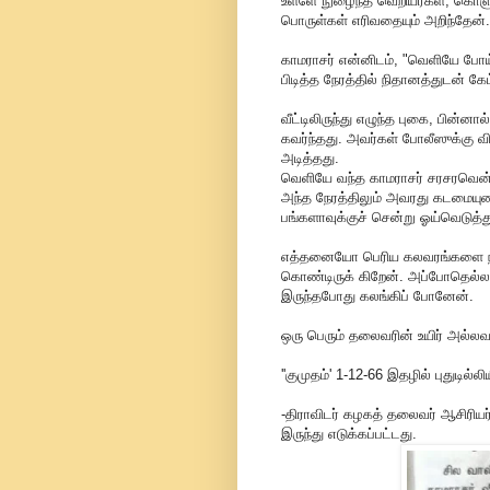
உள்ளே நுழைந்த வெறியர்கள், கொளு
பொருள்கள் எரிவதையும் அறிந்தேன்.
காமராசர் என்னிடம், "வெளியே போய்
பிடித்த நேரத்தில் நிதானத்துடன் கே
வீட்டிலிருந்து எழுந்த புகை, பின்ன
கவர்ந்தது. அவர்கள் போலீஸுக்கு வ
அடித்தது.
வெளியே வந்த காமராசர் சரசரவென்று
அந்த நேரத்திலும் அவரது கடமையுணர்
பங்களாவுக்குச் சென்று ஓய்வெடுத்
எத்தனையோ பெரிய கலவரங்களை நான்
கொண்டிருக் கிறேன். அப்போதெல்
இருந்தபோது கலங்கிப் போனேன்.
ஒரு பெரும் தலைவரின் உயிர் அல்லவ
''குமுதம்' 1-12-66 இதழில் புதுடில்ல
-திராவிடர் கழகத் தலைவர் ஆசிரியர
இருந்து எடுக்கப்பட்டது.