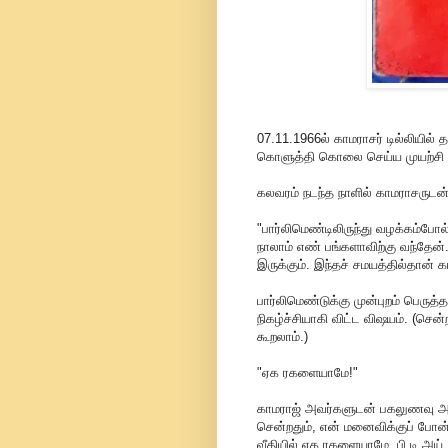
07.11.1966ல் காமராசர் டில்லியில் த
கொளுத்தி கொலை செய்ய முயற்சி செ
கலவரம் நடந்த நாளில் காமராசருடன்
"பார்லிமெண்டிலிருந்து வழக்கம்ப
நாலாம் எண் பங்களாவிற்கு வந்தேன்.
இருக்கும். இந்தச் சமயத்தில்தான் க
பார்லிமெண்டுக்கு முன்புறம் பெரு
நிகழ்ச்சியாகி விட்ட விஷயம். (செ
கூறலாம்.)
"ஏக ரகளையாமே!"
காமராஜ் அவர்களுடன் பகலுணவு அருந்
சென்றதும், என் மனைவிக்குப் போன்
வீதியில் ஏக ரகளையாமே. பி.டி.அய்