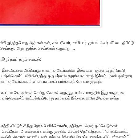
ங்கி இருந்தபோது ஆர் எஸ் எஸ், சங் பரிவார், சாமியார் கும்பல் அவர் வீட்டை தீயிட்டு
ய்தது. அது குறித்த செய்திகள் வருமாறு ...
 இருந்தவர் தரும் தகவல்:
ோல் இடைவேளை யின்போது காமராஜ் அவர்களின் இல்லமான ஜந்தர் மந்தர் ரோடு
 பார்லிமெண்ட் வீதியிலிருந்து ஒரு பர்லாங் தூரமே காமராஜ் இல்லம். மணி ஒன்றரை
ாமராஜ் அவர்களைச் சாவகாசமாகப் பார்க்கவும் பேசவும் முடியும்.
த்த கூட்டம் கோஷங்கள் செய்து கொண்டிருந்தது. சமீப காலத்தில் இது சாதாரண
ன்ற பார்லிமெண்ட் கூட்டத்தின்போது ஊர்வலம் இல்லாத நாளே இல்லை என்று
தி விட்டுச் சிறிது நேரம் பேசிக்கொண்டிருந்தேன். அவர் ஓய்வெடுக்கச்
 செய்தேன். அவள்தான் எனக்கு முதலில் செய்தி தெரிவித்தாள். "பார்லிமெண்ட்
. ஆபீஸ், ஆகாஷ் வாணி பவன் எல்லாவற்றிலுமே நெருப்பு வைத்து விட்டார்களாம்,"