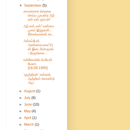
▼
September
(5)
காமராசரை கொலை
செய்ய முயன்ற ஆர்
எஸ் எஸ் கும்பல்!
ஆர்.எஸ்.எஸ்" உண்மை
முகம் இதுதான்...
(கோல்வால்கர் கர...
அக்கப்போர்
அண்ணாமலை''யி
ன் இடைச்செருகல்
- திருவிளை...
லக்னோவில் பெரியார்
மேளா
[18.09.1995]
‘சூத்திரன்’ என்றால்
ஆத்திரம் கொண்டு
அடி!
►
August
(1)
►
July
(8)
►
June
(10)
►
May
(4)
►
April
(1)
►
March
(1)