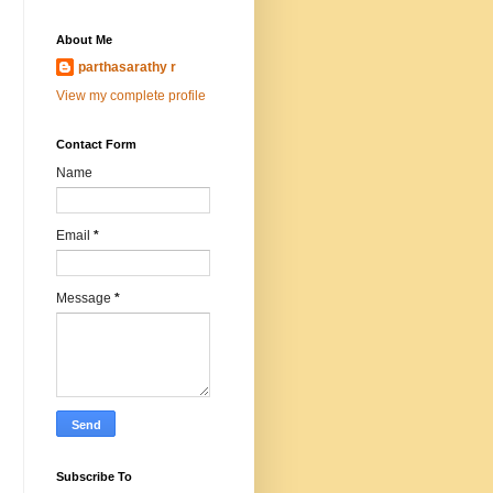
About Me
parthasarathy r
View my complete profile
Contact Form
Name
Email
*
Message
*
Subscribe To