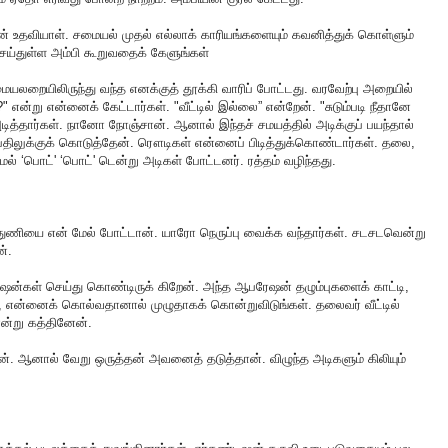
ன் உதவியாள். சமையல் முதல் எல்லாக் காரியங்களையும் கவனித்துக் கொள்ளும்
ெய்துள்ள அம்பி கூறுவதைக் கேளுங்கள்
மையலறையிலிருந்து வந்த எனக்குத் தூக்கி வாரிப் போட்டது. வரவேற்பு அறையில்
" என்று என்னைக் கேட்டார்கள். "வீட்டில் இல்லை” என்றேன். "சுடும்படி நீதானே
த்தார்கள். நானோ நோஞ்சான். ஆனால் இந்தச் சமயத்தில் அடிக்குப் பயந்தால்
திலுக்குக் கொடுத்தேன். ரௌடிகள் என்னைப் பிடித்துக்கொண்டார்கள். தலை,
ாமல் ‘பொட்' ‘பொட்' டென்று அடிகள் போட்டனர். ரத்தம் வழிந்தது.
ுணியை என் மேல் போட்டான். யாரோ நெருப்பு வைக்க வந்தார்கள். சடசடவென்று
்.
ேஷன்கள் செய்து கொண்டிருக் கிறேன். அந்த ஆபரேஷன் தழும்புகளைக் காட்டி,
 என்னைக் கொல்வதானால் முழுதாகக் கொன்றுவிடுங்கள். தலைவர் வீட்டில்
என்று கத்தினேன்.
ன். ஆனால் வேறு ஒருத்தன் அவனைத் தடுத்தான். விழுந்த அடிகளும் கிலியும்