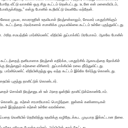
போதே வீட்டு வாசலில் ஒரு சிறு கூட்டம் தென்பட்டது. உடனே என் மனைவியிடம்,
லிருக்கிறது," என்று போனில் கூறிவிட்டு வெளியே வந்தேன்.
ளேவர முயல, காமராஜரின் உதவியாள் நிரஞ்சன்லாலும், சேவகர் பகதூர்சிங்கும்
கூட்டத்தை அவர்களால் சமாளிக்க முடியவில்லை.கூட்டம் உள்ளே புகுந்துவிட்டது.
. அதே சமயத்தில் பார்லிமெண்ட் வீதியில் துப்பாக்கிப் பிரயோகம். ஆகவே போலீஸ்
 கூட்டத்தைத் தனியாளாக நிரஞ்சன் எதிர்க்க, பகதூர்சிங் ஆகாயத்தை நோக்கிச்
்கு நிரஞ்சனும் கற்களை வீசினார். துப்பாக்கியில் ரவை தீர்ந்துவிட்டது.
டது. பார்லிமெண்ட் வீதியிலிருந்து ஓடி வந்த கூட்டம் இங்கே சேர்ந்து கொண்டது.
ையில் புகுந்து தாளிட்டுக் கொண்டார்.
்தைச் சொல்லி நிரஞ்சனுடன் உள் அறை ஒன்றில் தாளிட்டுக்கொண்டோம்.
ழ்ந்து கொண்டது. கற்கள் சரமாரியாகப் பொழிந்தன. ஜன்னல் கண்ணாடிகள்
ுகள் இருந்ததால் கற்கள் உள்ளே வரவில்லை.
ுப்பதை வெளியில் தெரிவித்து உதவிக்கு வழிதேடக்கூட முடியாத இக்கட்டான நிலை.
் ஏதோ எரிவது போன்ற நாற்றம். அம்பியின் குரல் கேட்டது.