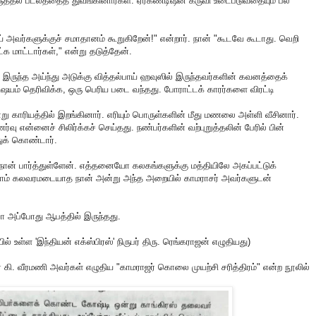
த்தல் படலத்தைத் துவங்கினார்கள். ஏர்கண்டிஷன் கருவி உடைபடுவதையும் பல
 அவர்களுக்குச் சமாதானம் கூறுகிறேன்!" என்றார். நான் "கூடவே கூடாது. வெறி
ட்க மாட்டார்கள்," என்று தடுத்தேன்.
ால் இருந்த அய்ந்து அடுக்கு வித்தல்பாய் ஹவுஸில் இருந்தவர்களின் கவனத்தைக்
ிஷயம் தெரிவிக்க, ஒரு பெரிய படை வந்தது. போராட்டக் காரர்களை விரட்டி
 காரியத்தில் இறங்கினார். எரியும் பொருள்களின் மீது மணலை அள்ளி வீசினார்.
வு என்னைச் சிலிர்க்கச் செய்தது. நண்பர்களின் வற்புறுத்தலின் பேரில் பின்
துக் கொண்டார்.
 பார்த்துள்ளேன். எத்தனையோ கலகங்களுக்கு மத்தியிலே அகப்பட்டுக்
லாம் கலவரமடையாத நான் அன்று அந்த அறையில் காமராசர் அவர்களுடன்
ா அப்போது ஆபத்தில் இருந்தது.
ியில் உள்ள 'இந்தியன் எக்ஸ்பிரஸ்' நிருபர் திரு. ரெங்கராஜன் எழுதியது)
் கி. வீரமணி அவர்கள் எழுதிய "காமராஜர் கொலை முயற்சி சரித்திரம்" என்ற நூலில்