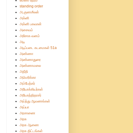
8மணி நேரம்
standing order
அ.குணசீலன்
அக்னி
அக்னி பகவான்
அசைவம்
அசோக வனம்
அடி
அடிப்படை கடமைகள் 51a
அண்ணா
அண்ணாதுரை
அண்ணாமலை
அநீதி
அமெரிக்கா
அம்பேத்கர்
அயோக்கியர்கள்
அயோத்திதாசர்
அய்ந்து ஆவணங்கள்
அய்யா
அரசாணை
அரசு
அரசு ஆணை
அரசு திட்டங்கள்