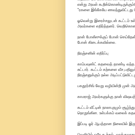
என்று அவள் கூறிக்கொண்டிருக்கும்
"ரகளை இங்கேயே ணவந்துவிட்டது போ
ஓவென்று இரைச்சலுடன் கூட்டம் உள்
அவர்களை எதிர்த்தனர். வெறிகொண்ட 
நான் போலீஸுக்குப் போன் செய்தேன்
போன் கிடைக்கவில்லை.
நிரஞ்சனின் எதிர்ப்பு
காம்பவுண்ட் கதவைத் தாண்டி வந்த
சுட்டார். கூட்டம் கற்களை வீச,பதிலுக
நிரஞ்சனுக்கும் நல்ல அடிப்பட்டுவிட்
பகதூர்சிங் வேறு வழியின்றி முன் அற
காமராஜ் அவர்களுக்கு நான் விஷயத
கூட்டம் வீட்டின் நாலாபுறமும் சூ
நொறுங்கின. உள்பக்கம் வலைக் கதவ
இப்படி ஓர் ஆபத்தான நிலையில் இர
வெளியில் ஒரே கூச்சல், வாக்குவாதம