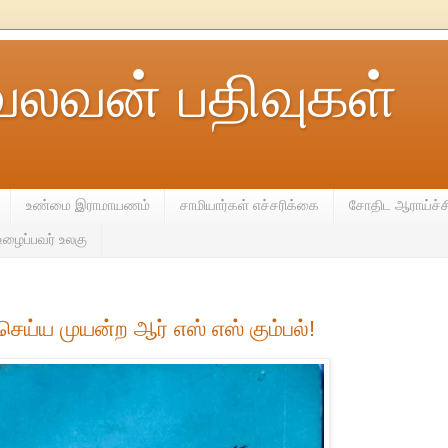
வலவன் பதிவுகள்
உண்மை இராமாயணம்
சாமியார்கள் எச்சரிக்கை
சோதிட ஆராய்ச்ச
உழைப்பவர் உலகு
்ய முயன்ற ஆர் எஸ் எஸ் கும்பல்!