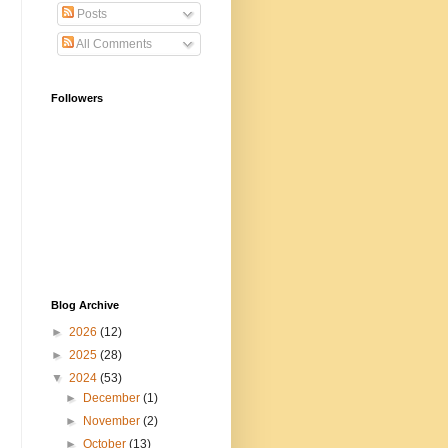
Posts
All Comments
Followers
Blog Archive
►
2026
(12)
►
2025
(28)
▼
2024
(53)
►
December
(1)
►
November
(2)
►
October
(13)