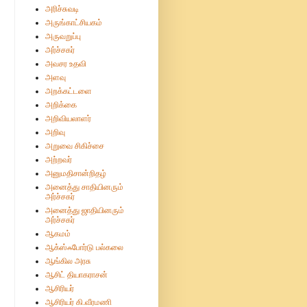
அரிச்சுவடி
அருங்காட்சியகம்
அருவறுப்பு
அர்ச்சகர்
அவசர உதவி
அளவு
அறக்கட்டளை
அறிக்கை
அறிவியலாளர்
அறிவு
அறுவை சிகிச்சை
அற்றவர்
அனுமதிசான்றிதழ்
அனைத்து சாதியினரும்
அர்ச்சகர்
அனைத்து ஜாதியினரும்
அர்ச்சகர்
ஆகமம்
ஆக்ஸ்ஃபோர்டு பல்கலை
ஆங்கில அரசு
ஆசிட் தியாகராசன்
ஆசிரியர்
ஆசிரியர் கி.வீரமணி