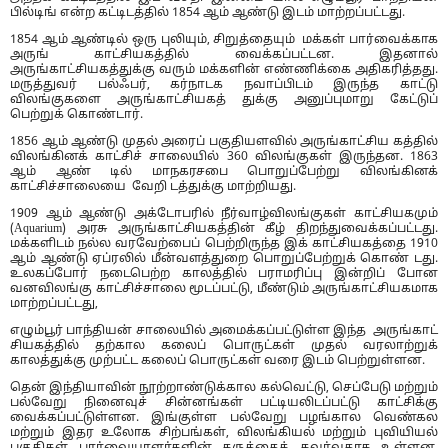
பில்டிங் என்ற கட்டிடத்தில் 1854 ஆம் ஆண்டு இடம் மாற்றப்பட்டது.
1854 ஆம் ஆண்டில் ஒரு புலியும், சிறுத்தையும் மக்கள் பார்வைக்காக
அருங் காட்சியகத்தில் வைக்கப்பட்டன. இதனால்
அருங்காட்சியகத்துக்கு வரும் மக்களின் எண்ணிக்கை அதிகரித்தது.
மருத்துவர் பல்ஃபர், கர்நாடக நவாப்பிடம் இருந்த காட்டு
விலங்குகளை அருங்காட்சியகத் துக்கு அனுப்புமாறு கேட்டுப்
பெற்றுக் கொண்டார்.
1856 ஆம் ஆண்டு முதல் அரைப் பகுதியளவில் அருங்காட்சிய கத்தில்
விலங்கினக் காட்சிச் சாலையில் 360 விலங்குகள் இருந்தன. 1863
ஆம் ஆண் டில் மாநகரசபை பொறுப்பேற்று விலங்கினக்
காட்சிச்சாலையை வேறி டத்துக்கு மாற்றியது.
1909 ஆம் ஆண்டு அக்டோபரில் நீர்வாழ்விலங்குகள் காட்சியகமும்
(Aquarium) அரசு அருங்காட்சியகத்தின் கீழ் திறந்துவைக்கப்பட்டது.
மக்களிடம் நல்ல வரவேற்பைப் பெற்றிருந்த இக் காட்சியகத்தை 1910
ஆம் ஆண்டு ஏப்ரலில் மீன்வளத்துறை பொறுப்பேற்றுக் கொண் டது.
உலகப்போர் நடைபெற்ற காலத்தில் பராமரிப்பு இன்றிப் போன
வனவிலங்கு காட்சிச்சாலை மூடப்பட்டு, மீண்டும் அருங்காட்சியகமாக
மாற்றப்பட்டது,
எழும்பூர் பாந்தியன் சாலையில் அமைக்கப்பட்டுள்ள இந்த அருங்காட்
சியகத்தில் தற்கால கலைப் பொருட்கள் முதல் வரலாற்றுக்
காலத்துக்கு முற்பட்ட கலைப் பொருட்கள் வரை இடம் பெற்றுள்ளன.
தென் இந்தியாவின் நூற்றாண்டுக்கால கல்வெட்டு, செப்பேடு மற்றும்
பல்வேறு நினைவுச் சின்னங்கள் பட்டியலிடப்பட்டு காட்சிக்கு
வைக்கப்பட்டுள்ளன. இங்குள்ள பல்வேறு பழங்கால வெண்கல
மற்றும் இதர உலோக சிற்பங்கள், விலங்கியல் மற்றும் புவியியல்
பகுதிகள் பார்வையாளர்களின் கருத்தைக் கவர்வதாக உள்ளன.