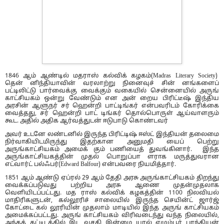
1846 ஆம் ஆண்டில் மதராஸ் கல்விக் கழகம்(Madras Literary Society)
தென் னிந்தியாவின் வரலாற்று நினைவுச் சின் னங்களைப்
பட்டிலிட்டு பார்வைக்கு வைக்கும் வகையில் சென்னையில் அருங்
காட்சியகம் ஒன்று வேண்டும் என அன் றைய பிரிட்டீஷ் இந்திய
அரசின் ஆளுநர் சர் ஹென்றி பாட்டிங்கர் என்பவரிடம் கோரிக்கை
வைத்தது, சர் ஹென்றி பாட் டிங்கர் தொல்பொருள் ஆய்வாளரும்
கூட. அதில் அதிக ஆர்வத்துடன் ஈடுபாடு கொண்டவர்
அவர் உடனே லண்டனில் இருந்த பிரிட்டிஷ் ஈஸ்ட் இந்தியன் தலைமை
நிர்வாகியிடமிருந்து இதற்கான அனுமதி யைப் பெற்று
அருங்காட்சியகம் அமைக் கும் பணியைத் துவங்கினார். இந்த
அருங்காட்சியகத்தின் முதல் பொறுப்பா ளராக மருத்துவரான
எட்வார்ட் பல்ஃபர்(Edward Balfour) என்பவரை நியமித்தார்.
1851 ஆம் ஆண்டு ஏப்ரல் 29 ஆம் தேதி அரசு அருங்காட்சியகம் திறந்து
வைக்கப்படுவது பற்றிய அரசு ஆணை முதன்முதலாக
வெளியிடப்பட்டது. மத ராஸ் கல்விக் கழகத்தின் 1100 நிலவியல்
மாதிரிகளுடன், கல்லூரிச் சாலையில் இருந்த செயின்ட் ஜார்ஜ்
கோட்டை கல் லூரியின் முதலாம் மாடியில் இந்த அருங் காட்சியகம்
அமைக்கப்பட்டது. அருங் காட்சியகம் விரிவடைந்து வந்த நிலையில்,
அந்தக் கட்டிடத்தில் இட வசதி இன்மை யால் எழும்பூர் பாந்தியன்