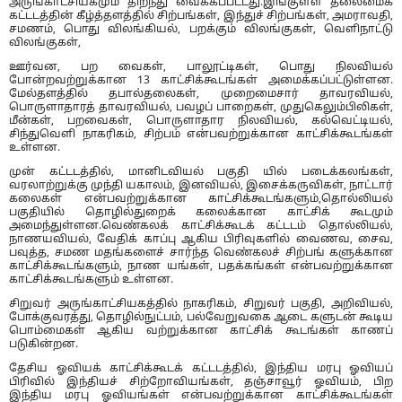
அருங்காட்சியகமும் திறந்து வைக்கப்பட்டது.இங்குள்ள தலைமைக்
கட்டடத்தின் கீழ்த்தளத்தில் சிற்பங்கள், இந்துச் சிற்பங்கள், அமராவதி,
சமணம், பொது விலங்கியல், பறக்கும் விலங்குகள், வெளிநாட்டு
விலங்குகள்,
ஊர்வன, பற வைகள், பாலூட்டிகள், பொது நிலவியல்
போன்றவற்றுக்கான 13 காட்சிக்கூடங்கள் அமைக்கப்பட்டுள்ளன.
மேல்தளத்தில் தபால்தலைகள், முறைமைசார் தாவரவியல்,
பொருளாதாரத் தாவரவியல், பவழப் பாறைகள், முதுகெலும்பிலிகள்,
மீன்கள், பறவைகள், பொருளாதார நிலவியல், கல்வெட்டியல்,
சிந்துவெளி நாகரிகம், சிற்பம் என்பவற்றுக்கான காட்சிக்கூடங்கள்
உள்ளன.
முன் கட்டடத்தில், மானிடவியல் பகுதி யில் படைக்கலங்கள்,
வரலாற்றுக்கு முந்தி யகாலம், இனவியல், இசைக்கருவிகள், நாட்டார்
கலைகள் என்பவற்றுக்கான காட்சிக்கூடங்களும்,தொல்லியல்
பகுதியில் தொழில்துறைக் கலைக்கான காட்சிக் கூடமும்
அமைந்துள்ளன.வெண்கலக் காட்சிக்கூடக் கட்டடம் தொல்லியல்,
நாணயவியல், வேதிக் காப்பு ஆகிய பிரிவுகளில் வைணவ, சைவ,
பவுத்த, சமண மதங்களைச் சார்ந்த வெண்கலச் சிற்பங் களுக்கான
காட்சிக்கூடங்களும், நாண யங்கள், பதக்கங்கள் என்பவற்றுக்கான
காட்சிக்கூடங்களும் உள்ளன.
சிறுவர் அருங்காட்சியகத்தில் நாகரிகம், சிறுவர் பகுதி, அறிவியல்,
போக்குவரத்து, தொழில்நுட்பம், பல்வேறுவகை ஆடை களுடன் கூடிய
பொம்மைகள் ஆகிய வற்றுக்கான காட்சிக் கூடங்கள் காணப்
படுகின்றன.
தேசிய ஓவியக் காட்சிக்கூடக் கட்டடத்தில், இந்திய மரபு ஓவியப்
பிரிவில் இந்தியச் சிற்றோவியங்கள், தஞ்சாவூர் ஓவியம், பிற
இந்திய மரபு ஓவியங்கள் என்பவற்றுக்கான காட்சிக்கூடங்கள்