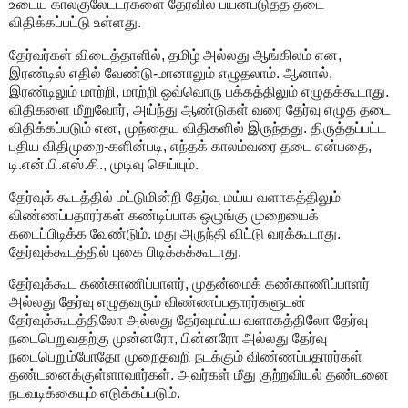
உடைய கால்குலேட்டர்களை தேர்வில் பயன்படுத்த தடை
விதிக்கப்பட்டு உள்ளது.
தேர்வர்கள் விடைத்தாளில், தமிழ் அல்லது ஆங்கிலம் என,
இரண்டில் எதில் வேண்டு-மானாலும் எழுதலாம். ஆனால்,
இரண்டிலும் மாற்றி, மாற்றி ஒவ்வொரு பக்கத்திலும் எழுதக்கூடாது.
விதிகளை மீறுவோர், அய்ந்து ஆண்டுகள் வரை தேர்வு எழுத தடை
விதிக்கப்படும் என, முந்தைய விதிகளில் இருந்தது. திருத்தப்பட்ட
புதிய விதிமுறை-களின்படி, எந்தக் காலம்வரை தடை என்பதை,
டி.என்.பி.எஸ்.சி., முடிவு செய்யும்.
தேர்வுக் கூடத்தில் மட்டுமின்றி தேர்வு மய்ய வளாகத்திலும்
விண்ணப்பதாரர்கள் கண்டிப்பாக ஒழுங்கு முறையைக்
கடைப்பிடிக்க வேண்டும். மது அருந்தி விட்டு வரக்கூடாது.
தேர்வுக்கூடத்தில் புகை பிடிக்கக்கூடாது.
தேர்வுக்கூட கண்காணிப்பாளர், முதன்மைக் கண்காணிப்பாளர்
அல்லது தேர்வு எழுதவரும் விண்ணப்பதாரர்களுடன்
தேர்வுக்கூடத்திலோ அல்லது தேர்வுமய்ய வளாகத்திலோ தேர்வு
நடைபெறுவதற்கு முன்னரோ, பின்னரோ அல்லது தேர்வு
நடைபெறும்போதோ முறைதவறி நடக்கும் விண்ணப்பதாரர்கள்
தண்டனைக்குள்ளாவார்கள். அவர்கள் மீது குற்றவியல் தண்டனை
நடவடிக்கையும் எடுக்கப்படும்.