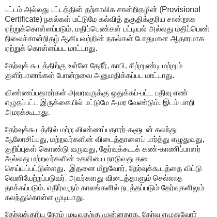
பட்டம் அல்லது பட்டத்தின் தற்காலிக சான்றிதழின் (Provisional
Certificate) நகல்கள் மட்டுமே கல்வித் தகுதிக்குரிய சான்றாக
ஏற்றுக்கொள்ளப்படும். மதிப்பெண்கள் பட்டியல் அல்லது மதிப்பெண்
நிலைச்சான்றிதழ் ஆகியவற்றின் நகல்கள் போதுமான ஆதாரமாக
ஏற்றுக் கொள்ளப்பட மாட்டாது.
தேர்வுக் கூடத்திற்கு உள்ளே தேநீர், காபி, சிற்றுண்டி மற்றும்
குளிர்பானங்கள் போன்றவை அனுமதிக்கப்பட மாட்டாது.
விண்ணப்பதாரர்கள் அவரவருக்கு ஒதுக்கப்-பட்ட பதிவு எண்
எழுதப்பட்ட இருக்கையில் மட்டுமே அமர வேண்டும். இடம் மாறி
அமரக்கூடாது.
தேர்வுக்கூடத்தில் மற்ற விண்ணப்பதாரர்-களுடன் கலந்து
ஆலோசிப்பது, மற்றவர்களின் விடைத்தாளைப் பார்த்து எழுதுவது,
குறிப்புகள் கொண்டு வருவது, தேர்வுக்கூடக் கண்-காணிப்பாளர்
அல்லது மற்றவர்களின் உதவியை நாடுவது தடை
செய்யப்பட்டுள்ளது. இதனை மீறுவோர், தேர்வுக்கூடத்தை விட்டு
வெளியேற்றப்படுவர். அவர்களது விடைத்தாளும் செல்லாத
தாக்கப்படும். எதிர்வரும் காலங்களில் நடத்தப்படும் தேர்வுகளிலும்
கலந்துகொள்ள முடியாது.
தேர்வுக்குரிய நேரம் முடிவதற்கு முன்னதாக, தேர்வு எழுதுவோர்