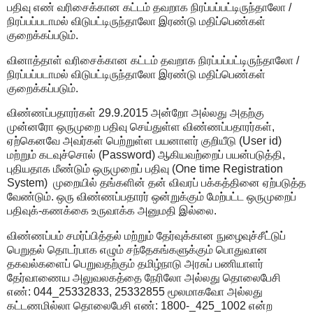
பதிவு எண் வரிசைக்கான கட்டம் தவறாக நிரப்பப்பட்டிருந்தாலோ /
நிரப்பப்படாமல் விடுபட்டிருந்தாலோ இரண்டு மதிப்பெண்கள்
குறைக்கப்படும்.
வினாத்தாள் வரிசைக்கான கட்டம் தவறாக நிரப்பப்பட்டிருந்தாலோ /
நிரப்பப்படாமல் விடுபட்டிருந்தாலோ இரண்டு மதிப்பெண்கள்
குறைக்கப்படும்.
விண்ணப்பதாரர்கள் 29.9.2015 அன்றோ அல்லது அதற்கு
முன்னரோ ஒருமுறை பதிவு செய்துள்ள விண்ணப்பதாரர்கள்,
ஏற்கெனவே அவர்கள் பெற்றுள்ள பயனாளர் குறியீடு (User id)
மற்றும் கடவுச்சொல் (Password) ஆகியவற்றைப் பயன்படுத்தி,
புதியதாக மீண்டும் ஒருமுறைப் பதிவு (One time Registration
System) முறையில் தங்களின் தன் விவரப் பக்கத்தினை ஏற்படுத்த
வேண்டும். ஒரு விண்ணப்பதாரர் ஒன்றுக்கும் மேற்பட்ட ஒருமுறைப்
பதிவுக்-கணக்கை உருவாக்க அனுமதி இல்லை.
விண்ணப்பம் சமர்ப்பித்தல் மற்றும் தேர்வுக்கான நுழைவுச்சீட்டுப்
பெறுதல் தொடர்பாக எழும் சந்தேகங்களுக்கும் பொதுவான
தகவல்களைப் பெறுவதற்கும் தமிழ்நாடு அரசுப் பணியாளர்
தேர்வாணைய அலுவலகத்தை நேரிலோ அல்லது தொலைபேசி
எண்: 044_25332833, 25332855 மூலமாகவோ அல்லது
கட்டணமில்லா தொலைபேசி எண்: 1800-_425_1002 என்ற