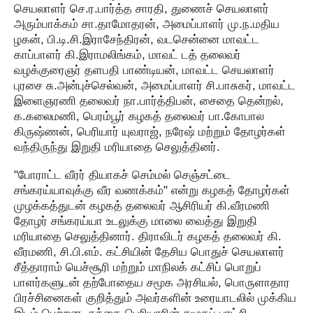
செயலாளர் செ.ர.பார்த்த சாரதி, துணைச் செயலாளர்
அரும்பாக்கம் சா.தாமோதரன், அமைப்பாளர் மு.ந.மதிய
ழகன், பி.டி.சி.இராசேந்திரன், வடசென்னை மாவட்ட
காப்பாளர் கி.இராமலிங்கம், மாவட் டத் தலைவர்
வழக்குரைஞர் தளபதி பாண்டியன், மாவட்ட செயலாளர்
புரசை சு.அன்புச்செல்வன், அமைப்பாளர் சி.பாசுகர், மாவட்ட
இளைஞரணி தலைவர் நா.பார்த்திபன், சைதை தென்றல்,
க.கலைமணி, பெரம்பூர் கழகத் தலைவர் பா.கோபால
கிருஷ்ணன், பெரியார் யுவராஜ், நரேஷ் மற்றும் தோழர்கள்
வந்திருந்து இறுதி மரியாதை செலுத்தினர்.
"போராட்ட வீரர் தியாகச் செம்மல் செஞ்சட்டை
சங்கரய்யாவுக்கு வீர வணக்கம்" என்று கழகத் தோழர்கள்
முழக்கத்துடன் கழகத் தலைவர் ஆசிரியர் கி.வீரமணி
தோழர் சங்கரய்யா உடலுக்கு மாலை வைத்து இறுதி
மரியாதை செலுத்தினார். திராவிடர் கழகத் தலைவர் கி.
வீரமணி, சி.பி.எம். கட்சியின் தேசிய பொதுச் செயலாளர்
சீத்தாராம் யெச்சூரி மற்றும் மாநிலக் கட்சிப் பொறுப்
பாளர்களுடன் தற்போதைய சமூக அரசியல், பொருளாதார
பிரச்சினைகள் குறித்தும் அவர்களின் உரையாடலில் முக்கிய
இடம் பெற்றன. தந்தை பெரியாரின் சமூகப் புரட்சி