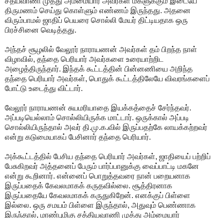
சத்யவாணி முத்து அம்மையார் அவர்கள் மகளுக்கும் இடையே
திருமணம் செய்து கொள்ளும் எண்ணம் இருந்தது. அதனை
விரும்பாமல் ஜாதிப் பெயரை சொல்லி மேயர் திட்டியதாக ஒரு
பிரச்சினை வெடித்தது.
அந்தச் சூழலில் வேலூர் நாராயணன் அவர்கள் தம் பிறந்த நாள்
விழாவில், தந்தை பெரியார் அவர்களை உரையாற்றிட
அழைத்திருந்தார். இந்தக் கூட்டத்தின் பின்னணியை அறிந்த
தந்தை பெரியார் அவர்கள், பொதுக் கூட்டத்திலேயே விவரங்களைப்
போட்டு உடைத்து விட்டார்.
வேலூர் நாராயணன் சுயமரியாதை இயக்கத்தைச் சேர்ந்தவர்.
அப்படியெல்லாம் சொல்லியிருக்க மாட்டார். ஒருக்கால் அப்படி
சொல்லியிருந்தால் அவர் தி.மு.க.வில் இருப்பதற்கே லாயக்கற்றவர்
என்று கடுமையாகப் பேசினார் தந்தை பெரியார்.
அக்கூட்டத்தில் பேசிய தந்தை பெரியார் அவர்கள், ஜாதியைப் பற்றிப்
பேசுகிறவர் அத்தனைப் பேரும் பார்ப்பானுக்கு வைப்பாட்டி மகனே
என்று கூறினார். என்னைப் பொறுத்தவரை நான் பறையனாக
இருப்பதைக் கேவலமாகக் கருதவில்லை. சூத்திரனாக
இருப்பதையே கேவலமாகக் கருதுகிறேன். எனக்குப் பிள்ளை
இல்லை. ஒரு சமயம் பிள்ளை இருந்தால், அதுவும் பெண்ணாக
இருந்தால், மாண்புமிகு சத்தியவாணி முத்து அம்மையார்