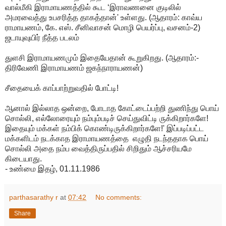
வால்மீகி இராமாயணத்தில் கூட ‘இராவணனை குடிலில்
அமரவைத்து உபசரித்த தாகத்தான்' உள்ளது. (ஆதாரம்: காவ்ய
ராமாயணம், கே. எஸ். சீனிவாசன் மொழி பெயர்ப்பு, வசனம்-2)
ஜடாயுவுயிர் நீத்த படலம்
துளசி இராமாயணமும் இதையேதான் கூறுகிறது. (ஆதாரம்:-
திரிவேணி இராமாயணம் ஜகந்நாராயணன்)
சீதையைக் காப்பாற்றுவதில் போட்டி!
ஆனால் இல்லாத ஒன்றை, போடாத கோட்டைப்பற்றி துணிந்து பொய்
சொல்லி, எல்லோரையும் நம்பும்படிச் செய்துவிட்டி ருக்கிறார்களே!
இதையும் மக்கள் நம்பிக் கொண்டிருக்கிறார்களே!' இப்படிப்பட்ட
மக்களிடம் நடக்காத இராமாயணத்தை எழுதி நடந்ததாக பொய்
சொல்லி அதை நம்ப வைத்திருப்பதில் சிறிதும் ஆச்சரியமே
கிடையாது.
- உண்மை இதழ், 01.11.1986
parthasarathy r
at
07:42
No comments:
Share