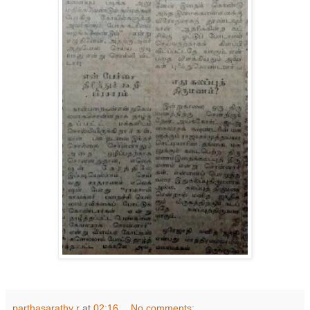
parthasarathy r
at
02:16
No comments: