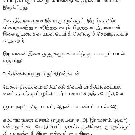
‘சடாயு காக்கும்' என்று சொன்னதாகத் தான் பாடல்-19-ல்
இருக்கிறது.
சீதை இராவணனை இலை குடிலுக் குள், இருக்கையில்
உட்காரவைத்து உபசரித்ததாகவும், பிறகுதான் இராவணன்
இலை குடிலை தரையுடன் பெயர்த் தெடுத்துச் சென்றதாகவும்
கூறுகிறார்.
இராவணன் இலை குடிலுக்குள் உட்கார்ந்ததாக கூறும் பாடல்
வருமாறு:
"ஏத்தினளெய்தலு மிருத்திரீண் டென்
வேத்திரத் தாசனம் விதியினல் கினாள் மாத்திரிதண்டயல்
வைத் தவஞ்சனும் பூத்தொடர் சாலையினிருந்த போழ்தினே.
(ஜடாயுவுயிர் நீத்த படலம், ஆரண்ய காண்டம் பாடல்-34)
கம்பராமாயண வசனம் (எழுதியவர் சு. அ. இராமசாமி புலவர்)
என்ற நூல் கூட கோடு போட்டதாகக் கூறவில்லை. குடிலுக் குள்
அமரவைத்து பேசியதாகத்தான் கூறுகிறது.