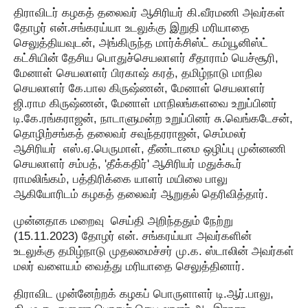
திராவிடர் கழகத் தலைவர் ஆசிரியர் கி.வீரமணி அவர்கள்
தோழர் என்.சங்கரய்யா உடலுக்கு இறுதி மரியாதை
செலுத்தியவுடன், அங்கிருந்த மார்க்சிஸ்ட் கம்யூனிஸ்ட்
கட்சியின் தேசிய பொதுச்செயலாளர் சீதாராம் யெச்சூரி,
மேனாள் செயலாளர் பிரகாஷ் கரத், தமிழ்நாடு மாநில
செயலாளர் கே.பால கிருஷ்ணன், மேனாள் செயலாளர்
ஜி.ராம கிருஷ்ணன், மேனாள் மாநிலங்களவை உறுப்பினர்
டி.கே.ரங்கராஜன், நாடாளுமன்ற உறுப்பினர் சு.வெங்கடேசன்,
தொழிற்சங்கத் தலைவர் சவுந்தரராஜன், செம்மலர்
ஆசிரியர் எஸ்.ஏ.பெருமாள், தீண்டாமை ஒழிப்பு முன்னணி
செயலாளர் சம்பத், 'தீக்கதிர்' ஆசிரியர் மதுக்கூர்
ராமலிங்கம், பத்திரிக்கை யாளர் மயிலை பாலு
ஆகியோரிடம் கழகத் தலைவர் ஆறுதல் தெரிவித்தார்.
முன்னதாக மறைவு செய்தி அறிந்ததும் நேற்று
(15.11.2023) தோழர் என். சங்கரய்யா அவர்களின்
உடலுக்கு தமிழ்நாடு முதலமைச்சர் மு.க. ஸ்டாலின் அவர்கள்
மலர் வளையம் வைத்து மரியாதை செலுத்தினார்.
திராவிட முன்னேற்றக் கழகப் பொருளாளர் டி.ஆர்.பாலு,