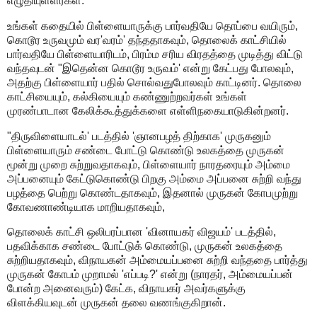
எழுதியுள்ளீர்கள்.
உங்கள் கதையில் பிள்ளையாருக்கு பார்வதியே தொப்பை வயிரும்,
கொடூர உருவமும் வர'வரம்' தந்ததாகவும், தொலைக் காட்சியில்
பார்வதியே பிள்ளையாரிடம், பிரம்ம சரிய விரதத்தை முடித்து விட்டு
வந்தவுடன் "இதென்ன கொடூர உருவம்' என்று கேட்பது போலவும்,
அதற்கு பிள்ளையார் பதில் சொல்வதுபோலவும் காட்டினர். தொலை
காட்சியையும், கல்கியையும் கண்ணுற்றவர்கள் உங்கள்
முரண்பாடான கேலிக்கூத்துக்களை எள்ளிநகையாடுகின்றனர்.
"திருவிளையாடல்' படத்தில் 'ஞானபழத் திற்காக' முருகனும்
பிள்ளையாரும் சண்டை போட்டு கொண்டு உலகத்தை முருகன்
மூன்று முறை சுற்றுவதாகவும், பிள்ளையார் நாரதரையும் அம்மை
அப்பனையும் கேட்டுகொண்டு பிறகு அம்மை அப்பனை சுற்றி வந்து
பழத்தை பெற்று கொண்டதாகவும், இதனால் முருகன் கோபமுற்று
கோவணாண்டியாக மாறியதாகவும்,
தொலைக் காட்சி ஒலிபரப்பான 'வினாயகர் விஜயம்' படத்தில்,
பதவிக்காக சண்டை போட்டுக் கொண்டு, முருகன் உலகத்தை
சுற்றியதாகவும், விநாயகன் அம்மையப்பனை சுற்றி வந்ததை பார்த்து
முருகன் கோபம் முறாமல் 'எப்படி?' என்று (நாரதர், அம்மையப்பன்
போன்ற அனைவரும்) கேட்க, விநாயகர் அவர்களுக்கு
விளக்கியவுடன் முருகன் தலை வணங்குகிறான்.