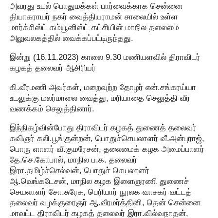
அவரது உடல் பொதுமக்கள் பார்வைக்காக சென்னை
தியாகராயர் நகர் வைத்தியராமன் சாலையில் உள்ள
மார்க்சிஸ்ட் கம்யூனிஸ்ட் கட்சியின் மாநில தலைமை
அலுவலகத்தில் வைக்கப்பட்டிருந்தது.
இன்று (16.11.2023) காலை 9.30 மணியளவில் திராவிடர்
கழகத் தலைவர் ஆசிரியர்
கி.வீரமணி அவர்கள், மறைவுற்ற தோழர் என்.சங்கரய்யா
உடலுக்கு மலர்மாலை வைத்து, மரியாதை செலுத்தி வீர
வணக்கம் செலுத்தினார்.
இந்நிகழ்வின்போது திராவிடர் கழகத் துணைத் தலைவர்
கவிஞர் கலி.பூங்குன்றன், பொதுச்செயலாளர் வீ.அன்புராஜ்,
பொரு ளாளர் வீ.குமரேசன், தலைமைக் கழக அமைப்பாளர்
தே.செ.கோபால், மாநில ப.க. தலைவர்
இரா.தமிழ்ச்செல்வன், பொதுச் செயலாளர்
ஆ.வெங்கடேசன், மாநில கழக இளைஞரணி துணைச்
செயலாளர் சோ.சுரேசு, பெரியார் நூலக வாசகர் வட்டத்
தலைவர் வழக்குரைஞர் ஆ.வீரமர்த்தினி, தென் சென்னை
மாவட்ட திராவிடர் கழகத் தலைவர் இரா.வில்வநாதன்,