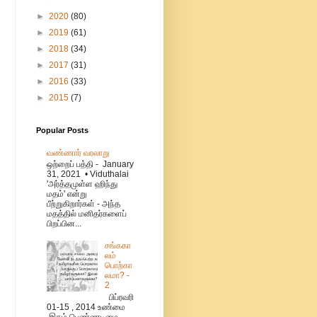
►
2020
(80)
►
2019
(61)
►
2018
(34)
►
2017
(31)
►
2016
(33)
►
2015
(7)
Popular Posts
வண்ணார் வரலாறு
ஒற்றைப் பத்தி - January
31, 2021 • Viduthalai
'அர்த்தமுள்ள ஹிந்து
மதம்' என்று
பீற்றுகிறார்கள் - அந்த
மதத்தில் மனிதர்களைப்
பிறப்பின...
சங்ககா
லம்
பொற்கா
லமா? -
2
பிப்ரவரி
01-15 , 2014 உண்மை
இதழ் பெண்ணடிமை –