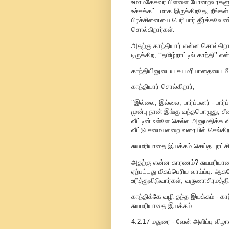
உமாமகேசுவர பிள்ளை போன்றவர்களும் ச
உச்சக்கட்டமாக இருக்கிறதே, நீங்
பிரச்சினையை பெரியார் தீர்க்கவேண்ட
சொல்கிறார்கள்.
அதற்கு காந்தியார் என்ன சொல்கிறார
டிருக்கிற, ‘‘தமிழ்நாட்டில் காந்தி’
காந்தியினுடைய சுயமரியாதையை மீட
காந்தியார் சொல்கிறார்,
‘‘இல்லை, இல்லை, பார்ப்பனர் - பார
முன்பு நான் இங்கு வந்தபொழுது, ச
வீட்டின் உள்ளே செல்ல அனுமதிக்க
வீட்டு சமையலறை வரையில் செல்கிறார
சுயமரியாதை இயக்கம் செய்த புரட்ச
அதற்கு என்ன காரணம்? சுயமரியாதை
ஏற்பட்டது மிகப்பெரிய வாய்ப்பு.
உரித்துவிடுவார்கள், வருணாசிரமத்தி
காந்திக்கே வழி தந்த இயக்கம் - க
சுயமரியாதை இயக்கம்.
4.2.17 மதுரை - வேன் அளிப்பு விழ