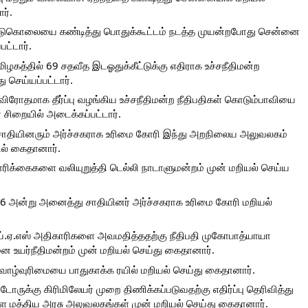
ர்.
படுகொலையை கண்டித்து பொதுக்கூட்டம் நடத்த முயன்றபோது சென்னை 
பட்டார்.
ழகத்தில் 69 சதவீத இடஓதுக்கீட்டுக்கு எதிராக உச்சநீதிமன்ற 
ெய்யப்பட்டார்.
விரோதமாக தீர்ப்பு வழங்கிய உச்சநீதிமன்ற நீதிபதிகள் கொடும்பாவியை 
் சிறையில் அடைக்கப்பட்டார்.
தியினரும் அர்ச்சகராக உரிமை கோரி இந்து அறநிலைய அலுவலகம் 
ில் கைதானார்.
ரிக்கைகளை வலியுறுத்தி டெல்லி நாடாளுமன்றம் முன் மறியல் செய்ய 
6 அன்று அனைத்து சாதியினர் அர்ச்சகராக உரிமை கோரி மறியல் 
்.ஏ.எஸ் அதிகாரிகளை அவமதித்ததற்கு நீதிபதி முகோபாத்யாயா 
ை உயர்நீதிமன்றம் முன் மறியல் செய்து கைதானார்.
வாழ்வுரிமையை பாதுகாக்க ரயில் மறியல் செய்து கைதானார்.
டோருக்கு கிரிமிலேயர் முறை திணிக்கப்படுவதற்கு எதிர்ப்பு தெரிவித்து 
ள மத்திய அரசு அலுவலகங்கள் முன் மறியல் செய்து கைதானார்.