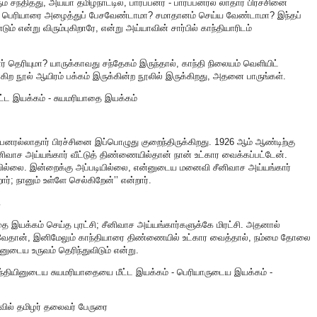
ந்தித்து, அய்யா தமிழ்நாட்டில், பார்ப்பனர் - பார்ப்பனரல் லாதார் பிரச்சினை
கள் பெரியாரை அழைத்துப் பேசவேண்டாமா? சமாதானம் செய்ய வேண்டாமா? இந்தப்
ும் என்று விரும்புகிறாரே, என்று அய்யாவின் சார்பில் காந்தியாரிடம்
் தெரியுமா? யாருக்காவது சந்தேகம் இருந்தால், காந்தி நிலையம் வெளியிட்
’ என்கிற நூல் ஆயிரம் பக்கம் இருக்கின்ற நூலில் இருக்கிறது, அதனை பாருங்கள்.
்ட இயக்கம் - சுயமரியாதை இயக்கம்
்ப்பனரல்லாதார் பிரச்சினை இப்பொழுது குறைந்திருக்கிறது. 1926 ஆம் ஆண்டிற்கு
ீனிவாச அய்யங்கார் வீட்டுத் திண்ணையில்தான் நான் உட்கார வைக்கப்பட்டேன்.
 வில்லை. இன்றைக்கு அப்படியில்லை, என்னுடைய மனைவி சீனிவாச அய்யங்கார்
்; நானும் உள்ளே செல்கிறேன்’’ என்றார்.
ி
 இயக்கம் செய்த புரட்சி; சீனிவாச அய்யங்கார்களுக்கே மிரட்சி. அதனால்
 ஆகவேதான், இனிமேலும் காந்தியாரை திண்ணையில் உட்கார வைத்தால், நம்மை தோலை
னுடைய உருவம் தெரிந்துவிடும் என்று.
ாந்தியினுடைய சுயமரியாதையை மீட்ட இயக்கம் - பெரியாருடைய இயக்கம் -
ாவில் தமிழர் தலைவர் பேருரை