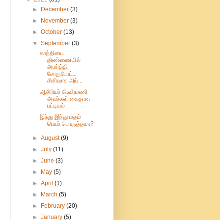
►
December
(3)
►
November
(3)
►
October
(13)
▼
September
(3)
காந்தியை
திண்ணையில்
அமர்த்தி
சோறுபோட்ட
சீனிவாச அய்...
ஆசிரியர் கி.வீரமணி
அவர்கள் கைதான
பட்டியல்
இந்து இந்து மதம்
பெயர் பொருத்தமா?
►
August
(9)
►
July
(11)
►
June
(3)
►
May
(5)
►
April
(1)
►
March
(5)
►
February
(20)
►
January
(5)