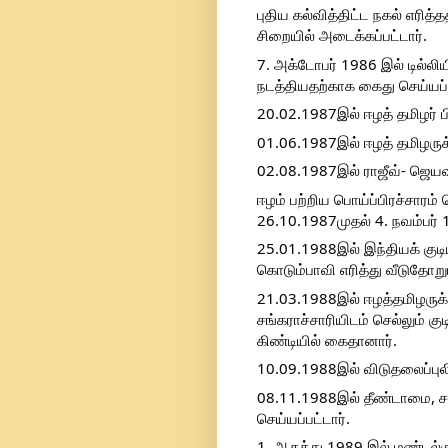
புதிய கல்வித்திட்ட நகல் எரி
சிறையில் அடைக்கப்பட்டார்.
7. அக்டோபர் 1986 இல் டில்லி
நடத்தியதற்காக கைது செய்யப்ப
20.02.1987இல் ஈழத் தமிழர் பி
01.06.1987இல் ஈழத் தமிழருக
02.08.1987இல் ராஜீவ்- ஜெயவர
ஈழம் பற்றிய பொய்ப்பிரச்சாரம
26.10.1987முதல் 4. நவம்பர் 
25.01.1988இல் இந்தியக் குடி
கொடும்பாவி எரித்து வீடுதோறும
21.03.1988இல் ஈழத்தமிழருக்
சங்கராச்சாரியிடம் செல்லும் க
கிண்டியில் கைதானார்.
10.09.1988இல் விடுதலைப்புல
08.11.1988இல் தீண்டாமை, சதி
செய்யப்பட்டார்.
1. ஆகத்து 1989 இல் மண்டல்க