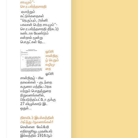
சாபமும்’’-
செ.ர.பார்த்தசாரதி
ஏமாற்றும்
கட்டுக்கதைகள்
‘‘நெருப்பும், அக்னி
பகவான் பெற்ற சாபமும்’’-
செ.ர.பார்த்தசாரதி தீ(சுடர்)
உண்டாக வேண்டும்
என்றால் மூன்று
பொருட்கள் தே...
ஒபிசி
சான்றித
ழ் பெறும்
வழிமு
றை
ஓபிசி
சான்றிதழ் - சில
தகவல்கள் - குடந்தை
கருணா மத்திய அரசு
மற்றும் பொதுத்துறை
நிறுவனங்களில்,
பிற்படுத்தப்பட்டோ ருக்கு
27 விழுக்காடு இட
ஒதுக்...
திராவிடர் இயக்கத்தின்
அய்ந்து ஆவணங்கள்!
சென்னை வேப்பேரி
எதிராஜூலு முதலியார்
இல்லத்தில் 1916ஆம்