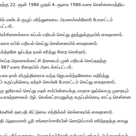
த்ததற்கு 22. சூன் 1986 முதல் 4. சூலை 1986 வரை சென்னைமத்திய 
யில் மண்டல் குழுப் பரிந்துரையை அமலாக்கக்கோரி போராட்டம் 
ட்டார்.
ரச்சினைக்காக கப்பல் மறியல் செய்து தூத்துக்குடியில் கைதானார்.
்காக ரயில் மறியல் செய்து சென்னையில் கைதானார்.
்த்தனே ஒப்பந்த நகல் எரித்து சிறை சென்றார்.
் செய்த தொலைக்காட்சி நிலையம் முன் மறியல் செய்ததற்கு 
1987 வரை சிறையில் அடைக்கப்பட்டார்.
யரசு நாள் விருந்தினராக வந்த ஜெயவர்த்தனேயை எதிர்த்து 
் கருப்புக்கொடி ஏற்றச் சொல்லி போராட்டம் செய்து கைதானார்.
கு துரோகம் செய்து மதச் சார்பின்மைக்கு மாறாக ஒவ்வொரு முறையும் 
ுடியரசுத்தலைவர் ஆர். வெங்கட்ராமனுக்கு கருப்புக்கொடி காட்டி சென்னை 
ிகளின் தளபதி கிட்டுவை சந்திக்கச் செல்கையில் கைதானார்.
 ஆதரவாளர் பூரி சங்கராச்சாரியின் கொடும்பாவி எரித்ததற்கு கைது 
ுழுப் பரிந்துரையை அமலாக்கக்கோரி தமிழகம் எங்கும் அஞ்சலகங்கள் 