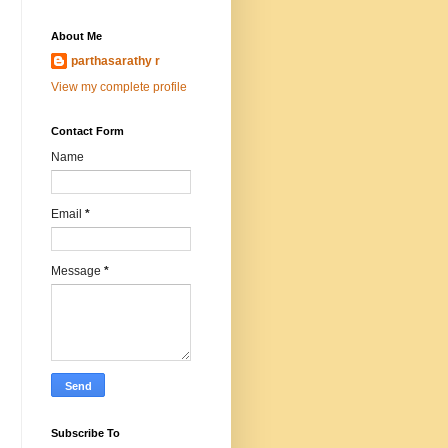
About Me
parthasarathy r
View my complete profile
Contact Form
Name
Email
*
Message
*
Subscribe To