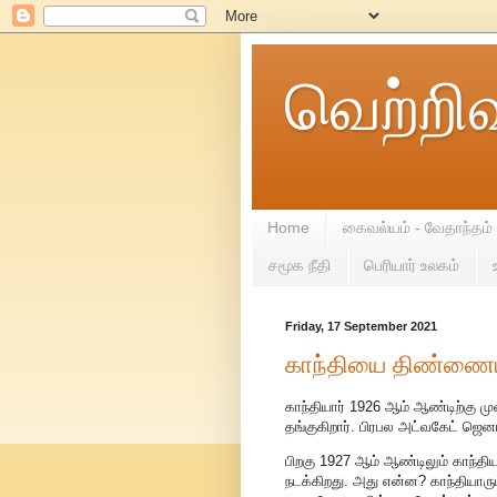
வெற்றி
Home
கைவல்யம் - வேதாந்தம்
சமூக நீதி
பெரியார் உலகம்
Friday, 17 September 2021
காந்தியை திண்ணையி
காந்தியார் 1926 ஆம் ஆண்டிற்கு முன
தங்குகிறார். பிரபல அட்வகேட் ஜெனர
பிறகு 1927 ஆம் ஆண்டிலும் காந்தி
நடக்கிறது. அது என்ன? காந்தியாரு