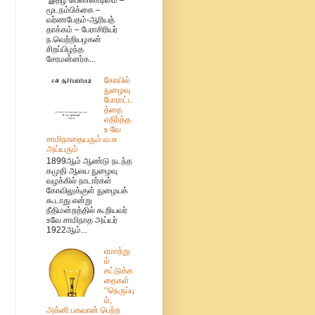
மூடநம்பிக்கை –
வர்ணபேதம்-ஆரியத்
தாக்கம் – பேராசிரியர்
ந.வெற்றியழகன்
சிறப்பிழந்த
சேரமன்னர்க...
கோயில்
நுழைவு
போராட்ட
த்தை
எதிர்த்த
உ வே
சாமிநாதையரும் வ.சு
அய்யரும்
1899ஆம் ஆண்டு நடந்த
கமுதி ஆலய நுழைவு
வழக்கில் நாடார்கள்
கோவிலுக்குள் நுழையக்
கூடாது என்று
நீதிமன்றத்தில் கூறியவர்
உவே சாமிநாத அய்யர்
1922ஆம்...
ஏமாற்று
ம்
கட்டுக்க
தைகள்
‘‘நெருப்பு
ம்,
அக்னி பகவான் பெற்ற