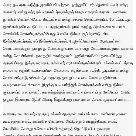
அவர் ஓடி ஒரு அடுத்த முசுலிம் வீட்டிற்குள் புகுந்துவிட்டார். ஆனால் அவர் எங்கு
போனார் என்று மற்ற நம் தொண்டர்களுக்குத் தெரியாததால் திராவிட மணியை
தூக்கிக் கொண்டுபோய் விட்டார்கள் என்று சத்தம் கொட்டகையில் போடப்பட்டது.
ஜனங்கள் ஒரே கட்டுப்பாடாய் எழுந்தார்கள். நான் எழுந்து அவர்களை உட்காரச்
சொல்லிக் கொண்டிருக்கும்போது போலிசு ஜில்லா சூப்பிரண்டு, சில
இன்ஸ்பெக்டர்கள், சப் இன்ஸ்பெக்டர்கள், மேஜிஸ்ட்ரேட்டுகள் ஆகியவர்கள்
கொட்டகைக்குள் நுழைந்து மேடைக்கு வரலாமா என்று கேட்டார்கள். நான் வரலாம்
என்று சொன்னேன். நகரத்தில் காலித்தனம் (ஹூலிகானிசம்) தலைவிரித்து
ஆடுகின்றது. இங்கு வராதபடி தக்க ஏற்பாடு செய்திருக்கிறேன். உங்கள் கூட்டத்தை
எவ்வளவு சுருக்கி நடத்தலாமோ அவ்வளவு சுருக்கமாக நடத்தி முடியுங்கள் என்று
சொன்னதோடு, உங்கள் ஆட்களுக்கு ஒன்றும் கவலை வேண்டியதில்லை.
அவர்களை அடக்கமாக இருக்கும்படி பார்த்துக் கொள்ளுங்கள் என்று ஜில்லா
சூப்பரண்ட் சொன்னார். கலகத்துக்குக் காரணம் என்ன என்று கேட்டேன். அதில்
ஒருவர் இன்றைய ஆட்சி அப்படி இருக்கிறது நாம் என்ன செய்ய முடியும்? என்றார்.
அதோடு கூடவே மற்றொருவர் உங்கள் ஆளுகள் காப்பிக் கடை கண்ணாடிகளை
உடைத்த-தாகவும், காங்கிரசு கொடியை அவிழ்த்து கொளுத்தியதாகவும்,
கோவிலில் சென்று கணேச விக்கிரகத்தைத் தொட்டு விட்டதாகவும்
சொல்லுகிறார்கள் என்று சொன்னார். உடனே எனக்கு கோபம் வந்து இந்தப்படி