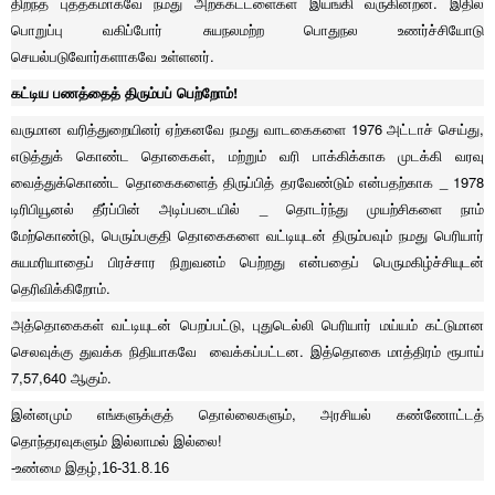
திறந்த புத்தகமாகவே நமது அறக்கட்டளைகள் இயங்கி வருகின்றன. இதில்
பொறுப்பு வகிப்போர் சுயநலமற்ற பொதுநல உணர்ச்சியோடு
செயல்படுவோர்களாகவே உள்ளனர்.
கட்டிய பணத்தைத் திரும்பப் பெற்றோம்!
வருமான வரித்துறையினர் ஏற்கனவே நமது வாடகைகளை 1976 அட்டாச் செய்து,
எடுத்துக் கொண்ட தொகைகள், மற்றும் வரி பாக்கிக்காக முடக்கி வரவு
வைத்துக்கொண்ட தொகைகளைத் திருப்பித் தரவேண்டும் என்பதற்காக _ 1978
டிரிபியூனல் தீர்ப்பின் அடிப்படையில் _ தொடர்ந்து முயற்சிகளை நாம்
மேற்கொண்டு, பெரும்பகுதி தொகைகளை வட்டியுடன் திரும்பவும் நமது பெரியார்
சுயமரியாதைப் பிரச்சார நிறுவனம் பெற்றது என்பதைப் பெருமகிழ்ச்சியுடன்
தெரிவிக்கிறோம்.
அத்தொகைகள் வட்டியுடன் பெறப்பட்டு, புதுடெல்லி பெரியார் மய்யம் கட்டுமான
செலவுக்கு துவக்க நிதியாகவே வைக்கப்பட்டன. இத்தொகை மாத்திரம் ரூபாய்
7,57,640 ஆகும்.
இன்னமும் எங்களுக்குத் தொல்லைகளும், அரசியல் கண்ணோட்டத்
தொந்தரவுகளும் இல்லாமல் இல்லை!
-
உண்மை
இதழ்
,16-31.8.16