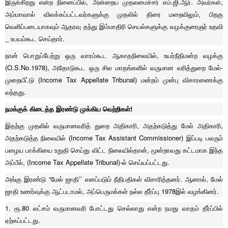
இருக்கிறது என்ற நினைப்பில், அன்றைய முதலமைச்சர் எம்.ஜி.ஆர். அவர்கள்,
அம்மாவால் விலக்கப்பட்டவர்களுக்கு முதலில் திரை மறைவிலும், பிறகு
வெளிப்படையாகவும் ஆதரவு தந்து இம்மாதிரி செயல்களுக்கு வழக்குரைஞர் உதவி
_ உபயம்கூட செய்தார்.
நான் பொறுப்பேற்று ஒரு வாரம்கூட ஆகாதநிலையில், உயர்நீதிமன்ற வழக்கு
(O.S.No.1978), அதோடுகூட ஒரு சில மாதங்களில் வருமான வரித்துறை மேல்-
முறையீட்டு (Income Tax Appellate Tribunal) மன்றம் முன்பு விசாரணைக்கு
வந்தது.
நமக்குக் கிடைத்த இரண்டு முக்கிய வெற்றிகள்!
இதற்கு முதலில் வருமானவரித் துறை அதிகாரி, அதற்கடுத்து மேல் அதிகாரி,
அதற்கடுத்த நிலையில் (Income Tax Assistant Commissioner) இப்படி பலரும்
பழைய பாக்கியை உறுதி செய்து விட்ட நிலையில்தான், மூன்றாவது கட்டமாக இந்த
அப்பீல், (Income Tax Appellate Tribunal)-ல் செய்யப்பட்டது.
அங்கு இரண்டு “மேல் ஜாதி’’ எனப்படும் நீதிபதிகள் விசாரித்தனர். ஆனால், மேல்
ஜாதி உணர்வுக்கு ஆட்படாமல், அப்பெருமக்கள் நல்ல தீர்ப்பு 1978இல் வழங்கினர்.
1. ரூ.80 லட்சம் வருமானவரி போட்டது செல்லாது என்ற நமது வாதம் தீர்ப்பில்
ஏற்கப்பட்டது.