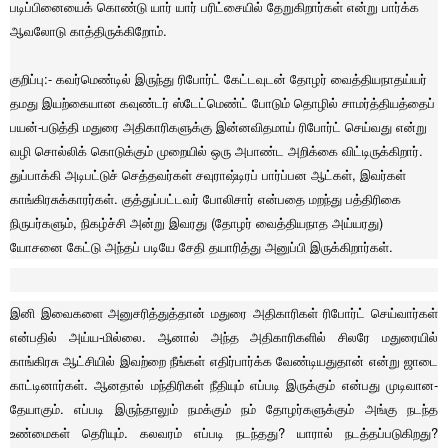
படிப்பினையைக் கொண்டு யார் யார் பரிட்சையில் தேறுகிறார்கள் என்று பார்க்க
ஆவலோடு காத்திருக்கிறோம்.
குறிப்பு:- கவர்மெண்டில் இருந்து ரிபோர்ட் கேட்டவுடன் தோழர் வைத்தியநாதய்யர்
தமது இயற்கையான கவுண்டர் ஸ்டேட்மெண்ட் போடும் தொழில் சாமர்த்தியத்தைப்
பயன்-படுத்தி மதுரை அதிகாரிகளுக்கு இன்னவிதமாய் ரிபோர்ட் செய்வது என்று
வழி சொல்லிக் கொடுக்கும் முறையில் ஒரு அபாண்ட அறிக்கை விட்டிருக்கிறார்.
துப்பாக்கி அடிபட்டுச் செத்தவர்கள் சவுராஷ்டிரப் பார்ப்பன ஆட்கள், இவர்கள்
காங்கிரசுக்காரர்கள். குத்துப்பட்டவர் போலிசார் என்பதை மறந்து பத்திரிகை
நிருபர்களும், நிகழ்ச்சி அன்று இவரது (தோழர் வைத்தியநாத அய்யரது)
யோசனை கேட்டு அந்தப் படியே சேதி தயாரித்து அனுப்பி இருக்கிறார்கள்.
இனி இவைகளை அனுசரித்துத்தான் மதுரை அதிகாரிகள் ரிபோர்ட் செய்வார்கள்
என்பதில் அய்ய-மில்லை. ஆனால் அந்த அதிகாரிகளில் சிலரே மதுரையில்
காங்கிரசு ஆட்சியில் இவற்றை நீங்கள் எதிர்பார்க்க வேண்டியதுதான் என்று ஜாடை
காட்டினார்கள். ஆனதால் மந்திரிகள் நீதியும் எப்படி இருக்கும் என்பது முடிவான-
தேயாகும். எப்படி இருந்தாலும் நமக்கும் நம் தோழர்களுக்கும் அங்கு நடந்த
உண்மைகள் தெரியும். கலவரம் எப்படி நடந்தது? யாரால் நடத்தப்படுகிறது?