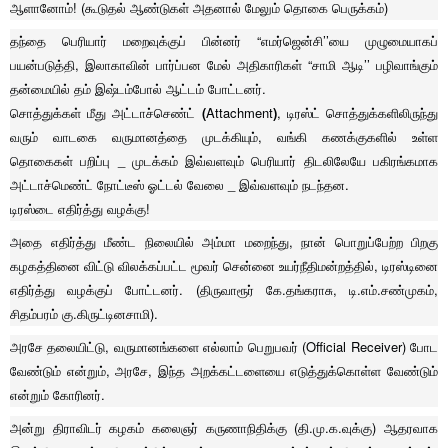
ஆளானோம்! (கூடுதல் ஆண்டுகள் அதனால் மேலும் தொகை பெருக்கம்)
தந்தை பெரியார் மறைவுக்குப் பின்னர் “எமர்ஜென்சி’’யை முழுமையாகப்
பயன்படுத்தி, இலாகாவின் பார்ப்பன மேல் அதிகாரிகள் “சாமி ஆடி’’ பழிவாங்கும்
தன்மையில் தம் இஷ்டம்போல் ஆட்டம் போட்டனர்.
சொத்துக்கள் மீது அட்டாச்செண்ட்
(
Attachment
)
, டிரஸ்ட் சொத்துக்களிலிருந்து
வரும் வாடகை வருமானத்தை முடக்கியும், வங்கி கணக்குகளில் உள்ள
தொகைகள் பறிப்பு _ முடக்கம் இவ்வளவும் பெரியார் திடலிலேயே பகிரங்கமாக
அட்டாச்மெண்ட் நோட்டீஸ் ஓட்டல் வேலை _ இவ்வளவும் நடந்தன.
டிரஸ்டை எதிர்த்து வழக்கு!
அதை எதிர்த்து மீண்ட நிலையில் அம்மா மறைந்து, நான் பொறுப்பேற்ற பிறகு
கழகத்தினை விட்டு விலக்கப்பட்ட மூவர் சென்னை உயர்நீதிமன்றத்தில், டிரஸ்டினை
எதிர்த்து வழக்குப் போட்டனர். (திருவாரூர் கே.தங்கராசு, டி.எம்.சண்முகம்,
சிதம்பரம் கு.கிருட்டினசாமி).
அரசே தலையிட்டு, வருமானங்களை எல்லாம் பெறுபவர் (Official Receiver) போட
வேண்டும் என்றும், அரசே, இந்த அறக்கட்டளையை எடுத்துக்கொள்ள வேண்டும்
என்றும் கோரினர்.
அன்று திராவிடர் கழகம் கலைஞர் கருணாநிதிக்கு (தி.மு.க.வுக்கு) ஆதரவாக