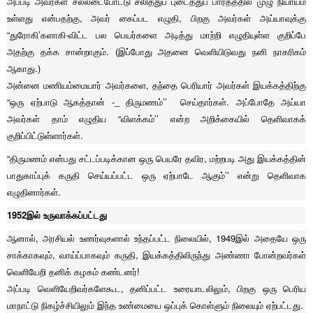
அப்படி அவர்கள் சல்லடைபோட்டு சலித்துப் புடைத்துப் பார்த்ததில் முழு நியாயம்
உள்ளது என்பதற்கு, அவர் கைப்பட எழுதி, பிறகு அவர்கள் அய்யாவுக்கு
“துரோகி’களாகி-விட்ட பல பெயர்களை அடித்து மாற்றி எழுதியுள்ள குறிப்பே
அதற்கு தக்க சான்றாகும். (இப்போது அதனை வெளியிடுவது நனி நாகரிகம்
ஆகாது.)
அன்னை மணியம்மையார் அவர்களை, தந்தை பெரியார் அவர்கள் இயக்கத்திற்கு
“ஒரு ஏற்பாடு ஆகத்தான் -_ திருமணம்’’ செய்தார்கள். அப்போதே அய்யா
அவர்கள் தாம் எழுதிய “விளக்கம்’’ என்ற அறிக்கையில் தெளிவாகக்
குறிப்பிட்டுள்ளார்கள்.
“திருமணம் என்பது சட்டப்படிக்கான ஒரு பெயரே தவிர, மற்றபடி அது இயக்கத்தின்
பாதுகாப்புக் கருதி செய்யப்பட்ட ஒரு ஏற்பாடே ஆகும்’’ என்று தெளிவாக
எழுதினார்கள்.
1952இல் உருவாக்கப்பட்டது
ஆனால், அரசியல் உணர்வுகளால் உந்தப்பட்ட நிலையில், 1949இல் அதையே ஒரு
சாக்காகவும், வாய்ப்பாகவும் கருதி, இயக்கத்திலிருந்து அண்ணா போன்றவர்கள்
வெளியேறி தனிக் கழகம் கண்டனர்!
அப்படி வெளியேறிவர்களேகூட, தனிப்பட்ட உரையாடலிலும், பிறகு ஒரு பெரிய
மாநாட்டு நிகழ்ச்சியிலும் இந்த உண்மையை ஒப்புக் கொள்ளும் நிலையும் ஏற்பட்டது.