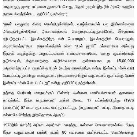
மாதம் ஒரு முறை ஏட்டினை துவக்கியபோது, அதன் முதல் இதழில் அவரே எழுதிய
தலையங்கத்தில்கூட குறிப்பிட்டிருக்கிறார்.
“நான் பலமுறை சிறை சென்றிருக்கிறேன். வாழ்க்கையில் பல இன்னல்களை
அடைந்திருக்-கிறேன். அரசாங்கத்தால் வெறுக்கப்பட்டிருக்கிறேன். இதற்காக
ஏற்படுத்தப்பட்ட இயக்கத்திற்கு என் பெயராலும், இயக்கத்தின் பெயராலும்,
அரசாங்கத்தாலோ, அரசாங்கத்தில் உள்ள “மேல் ஜாதி’’ மக்களாலோ அல்லது
இந்தக் கருத்துக்கு மாறுபட்டவர்கள் என்பவர்-களாலோ, எனது முயற்சியைத்
தடுக்கவும், ஸ்தாபனத்தை ஒழிக்கவுமான, தன்மையாக ரூ. 15,00,000
பதினைந்து லட்ச ரூபாய்க்கு மேல் (கடந்த காலத்திற்கு என்று இன்கம்டாக்ஸ் வரி)
போடப்பட்டிருக்கிறது என்பதுடன், நிகழ்காலத்திற்கும் ஒரு லட்சம் ரூபாய்க்கு போல்
இன்கம்டாக்ஸ் போடப்பட்டது’’ என்று குறிப்பிட்டிருந்தார்கள்.
தந்தை பெரியார் மறைவுக்குப் பின்னர் அன்னை மணியம்மையார் தலைமை
காலத்தில், இந்த வருமானவரி பாக்கி அளவு, 17 லட்சத்திலிருந்து (1976
நவம்பரில்) 57 லட்ச ரூபாயாக உயர்த்தப்பட்டது. (வருமானவரி, வட்டி, அபராத வட்டி
எல்லாமே சேர்த்து இத்தொகை ஆகும்)
1978இல் (மார்ச்) அம்மா அவர்கள் மறைந்து, என்னை செயலாளராக்கிய பிறகு
இந்த வருமானவரி பாக்கி சுமார் 80 லட்சமாக உயர்த்தப்பட்ட கொடுமைக்கு