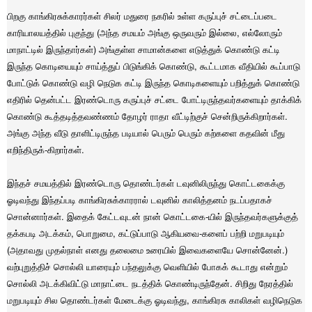
பிறகு காங்கிரசுக்காரர்கள் சிலர் மதுரை நகரில் உள்ள கருப்புச் சட்டைப்படை
காரியாலயத்தில் புகுந்து (அந்த சமயம் அங்கு ஒருவரும் இல்லை, எல்லோரும்
மாநாட்டில் இருந்தார்கள்) அங்குள்ள சாமான்களை எடுத்துக் கொண்டு கட்டி
இருந்த கொடியையும் சாய்த்துப் பிடுங்கிக் கொண்டு, கூட்டமாக வீதியில் கூப்பாடு
போட்டுக் கொண்டு வழி நெடுக கட்டி இருந்த கொடிகளையும் பறித்துக் கொண்டு
எதிரில் தென்பட்ட இரண்டொரு கருப்புச் சட்டை போட்டிருந்தவர்களையும் தாக்கிக்
கொண்டு கூத்தடித்தவண்ணம் தோழர் ராதா வீட்டிற்குச் சென்றிருக்கிறார்கள்.
அங்கு அந்த வீடு தாளிட்டிருந்த படியால் பெரும் பெரும் கற்களை கதவின் மீது
எறிந்திருக்-கிறார்கள்.
இந்தச் சமயத்தில் இரண்டொரு தொண்டர்கள் டவுனிலிருந்து கொட்டகைக்கு
ஓடிவந்து இந்தப்படி காங்கிரசுக்காரரால் டவுனில் காலித்தனம் நடப்பதாகச்
சொன்னார்கள். இதைக் கேட்டவுடன் நான் கொட்டகை-யில் இருந்தவர்களுக்குத்
தக்கபடி அடக்கம், பொறுமை, கட்டுப்பாடு ஆகியவை-களைப் பற்றி மறுபடியும்
(அதாவது முதல்நாள் எனது தலைமை உரையில் இவைகளையே சொன்னேன்.)
வற்புறுத்திச் சொல்லி யாரையும் பந்தலுக்கு வெளியில் போகக் கூடாது என்றும்
சொல்லி அடக்கிவிட்டு மாநாட்டை நடத்திக் கொண்டிருந்தேன். சிறிது நேரத்தில்
மறுபடியும் சில தொண்டர்கள் மேடைக்கு ஓடிவந்து, காங்கிரசு காலிகள் வழிநெடுக