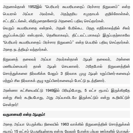
அதனால்தான் 1952இல் “பெரியார் சுயமரியாதைப் பிரச்சார நிறுவனம்’’ என்ற
பெயரால் அய்யா அவர்கள், அதற்குரிய சமுதாயக் குறிக்கோள்கள்,
சட்டதிட்டங்கள், விதிமுறைகளோடு அதனைப் பதிவு செய்தார்கள்.
வெறும் சுயமரியாதை என்றால், அதன் பேரில்கூட பிறகு எதிர்காலத்தில் சிலர்
குழப்பக்கூடும் என்பதால், தெளிவாகவும், திட்டவட்டமாகவும் இருப்பதற்காகவே
“பெரியார் சுயமரியாதைப் பிரச்சார நிறுவனம்’’ என்ற பெயரில் பதிவு செய்தார்கள்.
அதை நடத்தியும் வந்தார்கள்.
நிறுவனத் தலைவர் அய்யா அவர்கள்தான் ஆயுள் தலைவர், அன்னை
மணியம்மையார் தான் ஆயுள் செயலாளர். அதேபோல் நிறுவனத்தின்
சொத்துக்களை நிர்வகிக்க மேலும் 3 நிர்வாக முழு ஆயுள் உறுப்பினர்-களையும்
மற்றும் சில நிர்வாகக் குழு உறுப்பினர்களையும் போட்டு நடத்தினார்.
அண்ணா கட்சியைவிட்டு 1949இல் பிரியும்போது, 5 லட்ச ரூபாய் இருக்கிறதே
என்று சிலர் கூறியபோது, அது அய்யாவிடமே இருக்கட்டும் என்று கூறிவிட்டுச்
சென்றார்!
வருமானவரி என்ற ஆயுதம்!
அதை அய்யா பெருக்கிய நிலையில் 1963 வாக்கில் நிறுவனத்தின் சொத்துக்கள்
ரூபாய் 15 லட்சம் பெருகியுள்ளது என்று வேலூர் போன்ற பற்பல ஊர்களில் பொதுக்-