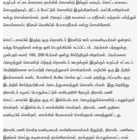
கருப்புச் சட்டைக்காரரை தாக்கிக் கொண்டு இங்கும் வரவும், கொட்டகையை
கொளுத்தவும், திட்டம் போட்டுக் கொண்டு இருக்கிறார்கள், வரப்போகிறார்கள்
என்று சொன்னார்கள். நான் அதைப் பற்றி கவலைப் படாதீர்கள்; வந்தால் பார்த்துக்
கொள்ளலாம்; நீங்கள் வெளியில் போகாதீர்கள் என்று சொன்னேன்.
கொட்டகையில் இருந்த ஒரு தொண்டர் இரண்டு ஊர் வாலண்டியர்கள் ஒன்றாய்
வந்து கேளுங்கள் என்று ஒலி பெருக்கியில் கூப்பிட்டார். அவர்கள் பந்தலுக்கு
முன்புறம் சுமார் 100, 200 பேர்கள் ஒன்று சேர்ந்திருக்-கிறார்கள். அவர்களை
அழைத்துக் கொண்டு அந்தத் தொண்டர் ஊருக்குள் இருக்கும் கருப்புச் சட்டைப்
பிரதிநிதிகளை காப்பாற்றி அழைத்துவரச் சென்றார்கள். வழியில் ஒரு இடத்தில்
இவர்களைக் கண்ட போலிசார் மேலே செல்ல ஒட்டாமல் தடுத்து அப்படியே ஒரு
இடத்தில் சேர்த்தாற்போல் அடைத்து-வைத்துக் கொண்டார்கள். இது தெரிந்து
திராவிடர் கழகப் பொதுக்கூட்டுக் காரியதரிசி தோழர் திராவிடமணி
கொட்டகையில் இருந்த ஒரு சப் இன்பெக்டரை அழைத்துக்கொண்டு டவுனுக்குள்
சென்றார். சப்இன்பெக்டர் சைக்கிளில் சென்றார், திராவிட மணி குதிரை
வண்டியில் சென்றார். சைக்கிள் வேகமாகச் சென்றதால் மறைந்துவிட்டது.
திராவிடமணி சென்ற வண்டியைக் காங்கிரசுகாரர்கள் நிறுத்தி, திராவிட மணியை
இறங்கச் செய்து கடினமாகத் தாக்கினார்கள். தாக்குதல் பொறுக்கமாட்டாமல்