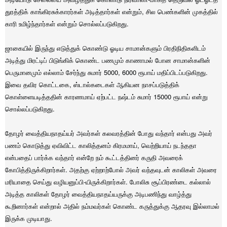
துரத்திக் காங்கிரசுக்காரர்கள் அடித்தார்கள் என்றும், சில பெண்களின் முகத்தில்
காரி உமிழ்ந்தார்கள் என்றும் சொல்லப்படுகிறது.
ஜாகையில் இருந்து எடுத்துக் கொண்டு ஓடிய சாமான்களும் பிரதிநிதிகளிடம்
அடித்து மிரட்டிப் பிடுங்கிக் கொண்ட பணமும் காணாமல் போன சாமான்களின்
பெருமானமும் எல்லாம் சேர்ந்து சுமார் 5000, 6000 ரூபாய் மதிப்பிடப்படுகிறது.
இவை தவிர கொட்டகை, ஸ்டால்கடைகள் ஆகியன நாசப்படுத்திக்
கொள்ளையடித்ததின் காரணமாய் ஏற்பட்ட நஷ்டம் சுமார் 15000 ரூபாய் என்று
சொல்லப்படுகிறது.
தோழர் வைத்தியநாதய்யர் அவர்கள் கலவரத்தின் போது வந்தார் என்பது அவர்
பணம் கொடுத்து ஏவிவிட்ட காலித்தனம் கிரமமாய், வெற்றியாய் நடந்ததா
என்பதைப் பார்க்க வந்தார் என்றே நம் கூட்டத்தினர் கருதி அவரைக்
கோபித்திருக்கிறார்கள். அதற்கு ஏற்றாற்போல் அவர் வந்தவுடன் காலிகள் அவரை
மரியாதை செய்து வழியனுப்பி-யிருக்கிறார்கள். போலிசு சூப்பிரண்டை கல்லால்
அடித்த காலிகள் தோழர் வைத்தியநாதய்யருக்கு அடிபணிந்து வாழ்த்து
கூறினார்கள் என்றால் அதில் நம்மவர்கள் கொண்ட கருத்துக்கு ஆதரவு இல்லாமல்
இருக்க முடியாது.