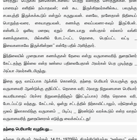
சேர்த்துப் பெருக்கி நன்கொடைகளைப் பெற்று வளர்த்த சொத்துக்கள். நான்
யாரையும் எளிதில் நம்பாதவன்; என் கூட இருக்கிறவர்களில்கூட பலருக்கு
சபலபுத்தி இருக்கக்கூடும் என்றும் கருதுபவன். எனவே, நானேதான் நிதியைப்
பொறுத்த-வரை, கையாளுபவன், கணக்கு வைப்பவனா-கவும் இருப்பேன்.
என்னிடம் ஒளிவு மறைவு ஏதும் கிடையாது என்பதால் எல்லாம் வங்கி
கணக்குகளாக, மில்களில் போடப்-பட்ட தொகை, பெறப்பட்ட வட்டி _
இவைகளாகவே இருக்கின்றன’’ என்றே பதில் அளித்தார்.
இந்நிலையில் முறையான கணக்குகள் தேவை என்று வருமானவரித் துறையினர்
கேட்டதற்கு இல்லை என்ற உண்மை பதிலையேதான் அவர்கள் பெற முடிந்தது _
அய்யா அவர்களிடமிருந்து.
இதை ஒரு வாய்ப்பாக ஆக்கிக் கொண்டு, தந்தை பெரியார் பெயருக்கு ஒரு
வருமானவரி ஆண்டுக்கு குறிப்பிட்ட தொகை வரி; அவரது நிறுவனமான பெரியார்
சுயமரியாதைப் பிரச்சர நிறுவனத்திற்கும் (இரட்டிப்பாக) அதே தொகை வரி,
போடப்பட்டு வந்தது. கேட்டால், ஒன்று சட்டத்தில் நிற்காவிட்டாலும், மற்றொன்று
மூலம் இலாகாவிற்கு வருமானம் _ பிடிப்பு _ இரண்டும் வரக்கூடும் என்ற வாதம்
வருமானவரித் துறையினரால் எடுத்து வைக்கப்பட்டது!
தந்தை பெரியாரே எழுதியது...
தந்தை பெரியார் அவர்கள் 14.01-.1970இல் திருச்சியிலிருந்து “உண்மை’’ என்ற