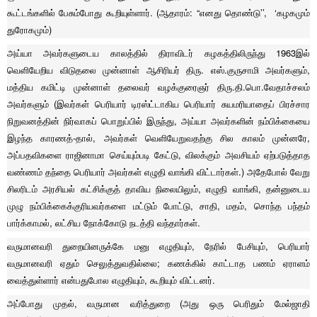
கூட்டங்களில் பேசும்போது கூறியுள்ளார். (ஆதாரம்: “எனது தொண்டு’’, ‘கழகமும்
துரோகமும்)
அய்யா அவர்களுடைய காலத்தில் திராவிடர் கழகத்திலிருந்து 1963இல்
வெளியேறிய விடுதலை முன்னாள் ஆசிரியர் திரு. எஸ்.குருசாமி அவர்களும்,
மத்திய கமிட்டி முன்னாள் தலைவர் வழக்குரைஞர் திரு.தி.பொ.வேதாச்சலம்
அவர்களும் (இவர்கள் பெரியார் டிரஸ்ட்டாகிய பெரியார் சுயமரியாதைப் பிரச்சார
நிறுவனத்தின் நிர்வாகப் பொறுப்பில் இருந்து, அய்யா அவர்களின் நம்பிக்கையை
இழந்த காரணத்-தால், அவர்கள் வெளியேறுவதற்கு சில காலம் முன்னரே,
அப்பதவிகளை ராஜினாமா செய்யும்படி கேட்டு, விலக்கும் அவசியம் ஏற்படுத்தாத
வண்ணம் தந்தை பெரியார் அவர்கள் எழுதி வாங்கி விட்டார்கள்.) அதேபோல் வேறு
சிலரிடம் அரசியல் கட்சிக்குத் தாவிய நிலையிலும், எழுதி வாங்கி, தன்னுடைய
முழு நம்பிக்கைக்குரியவர்களை மட்டும் போட்டு, சாதி, மதம், சொந்த பந்தம்
பார்க்காமல், லட்சிய நோக்கோடு நடத்தி வந்தார்கள்.
வருமானவரி துறையினருக்கே மனு எழுதியும், நேரில் பேசியும், பெரியார்
வருமானவரி ஏதும் செலுத்துவதில்லை; கணக்கில் காட்டாத பணம் ஏராளம்
வைத்துள்ளார் என்பதுபோல எழுதியும், கூறியும் விட்டனர்.
அப்போது முதல், வருமான வரித்துறை (அது ஒரு பெரிதும் மேல்ஜாதி