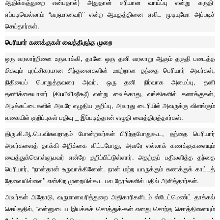
ஆதிக்கத்துறை என்பதால்) அதுதான் சரியான வாய்ப்பு என்று கருதி
எப்படியெல்லாம் “வருமானவரி’’ என்ற ஆயுதத்தினை ஏவிட முடியுமோ அப்படிச்
செய்தார்கள்.
பெரியார் கணக்குகள் வைத்திருந்த முறை
ஒரு வரலாற்றினை உருவாக்கி, தானே ஒரு தனி வரலாறு ஆகும் தகுதி படைத்த
மிகவும் புரட்சிகரமான சிந்தனைகளின் ஊற்றான தந்தை பெரியார் அவர்கள்,
நிதியைப் பொறுத்தவரை அவர், ஒரு தனி நிர்வாக அமைப்பு, தனி
தணிக்கையாளர் (கிuபீவீtஷீக்ஷீ) என்று வைக்காது, வங்கிகளில் கணக்குகள்,
அடிக்கட்டைகளில் அவரே எழுதிய குறிப்பு, அவரது டைரியில் அவருக்கு விளங்கும்
வகையில் குறிப்புகள் பதிவு _ இப்படித்தான் எழுதி வைத்திருந்தார்கள்.
திரு.கி.ஆ.பெ.விசுவநாதம் போன்றவர்கள் பிரிந்தபோதுகூட, தந்தை பெரியார்
அவர்களைத் தாக்கி அறிக்கை விட்டபோது, அவரே எல்லாக் கணக்குகளையும்
வைத்துக்கொள்ளுபவர் என்றே குறிப்பிட்டுள்ளார். அதற்குப் பதிலளித்த தந்தை
பெரியார், “நான்தான் உருவாக்கினேன். நான் மற்ற யாருக்கும் கணக்குக் காட்டத்
தேவையில்லை’’ என்கிற முறையில்கூட பல நேரங்களில் பதில் அளித்தார்கள்.
அவர்கள் அதோடு, வருமானவரித்துறை அதிகாரிகளிடம் ஸ்டேட்மெண்ட் தாக்கல்
செய்ததில், “என்னுடைய இயக்கச் சொத்துக்-கள் எனது சொந்த சொத்தினையும்