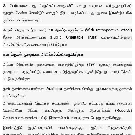
2. பெரியாருடையது “அறக்கட்டளைதான்’’ என்று வருமான வரித்துறையினர்
ஏற்றுக் கெள்ள வேண்டும் என்றும் தீர்ப்பு வழங்கப்பட்டது. இவை இரண்டும் மிக
முக்கிய வெற்றிகளாகும்.
அதன் பிறகு கடந்த சுமார் 10 ஆண்டுகளுக்கும் (With retrospective effect)
இதை அறக்கட்டளையாக (Public Charitable Trust) வருமானவரித்துறை
அங்கீகரித்த ஆணைகளையும் பெற்றோம்.
கணக்குகள் முறையாக அளிக்கப்பட்டு வருகின்றன
அம்மா அவர்களின் தலைமைக் காலத்திலிருந்தே (1974 முதல்) கணக்குகள்
முறையாக எழுதப்பட்டு, வருமான வரித்துறைக்கு ஆண்டுதோறும் சமர்ப்பிக்கப்-
பட்டு வருகின்றன.
தனி தணிக்கையாளர்கள் (Auditors) தணிக்கை செய்து, இலாகாவுக்கு தாக்கல்
செய்கிறார்கள்.
அறக்கட்டளையின் நிர்வாகக் கூட்டங்கள், முறையே சட்டப்படி எப்படி நடைபெற
வேண்டுமோ அப்படி நடைபெற்று, அதற்குரிய ஆவணங்கள் (Records)
செம்மையாக வைக்கப்-பட்டு நிர்வாகம் சரியானபடி நடைபெற்று வருகின்றது!
இயக்கத்தில் இருப்பவர்களில் சபலங்-களுக்கும், துரோக சிந்தனைக்கும்,
தன்முனைப்பு, சுயநலம் இவற்றிற்கு ஆளாகும் சிலர் துரோகிகளாக மாறும்போது,