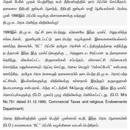
அதன் பேரில் முதல் பெஞ்சிற்கு உயர் நீதிமன்றத்தில் நாம் அப்பில் செய்தோம்.
தலைமை நீதிபதி ஜஸ்டிஸ் ஆனந்த், நீதிபதி ஜஸ்டிஸ் ராஜீ ஆகியவர்கள் அமர்வு
முன் 1990இல் அப்பீல் வழக்கு விசாரணைக்கு வந்தது!
தி.மு.க. அரசு அளித்த விதிவிலக்கு!
1990இல் தி.மு.க. ஆட்சி நடைபெற்றது. ஏற்கனவே இந்த டிரஸ்ட் அனுபவித்த
சங்கடங்கள், தூண்டிவிடப்பட்டு நடைபெற்ற வழக்குகள் இவைகளையெல்லாம்
உணர்ந்த நிலையில், “ரிட்’’ அப்பீல் தமிழக அரசின் சட்டத்திருத்தத்தை எதிர்த்து
நடத்தாமல் இந்த இரு டிரஸ்ட்டுகளுக்கு _ அதனுடைய சிறப்பான நடத்தைகளை
தெரிந்து, விலக்கப்பட்ட திருவாளர்கள் சம்பந்தம், விசாலாட்சி அம்மையார்
கொடுத்த மனுக்களையும் ஆய்வு செய்து, அவை வெறும் “அக்கப்போர்’’ என்பதை
உணர்ந்தே, தமிழக அரசு (கலைஞர் தலைமையில் நடைபெற்ற தி.மு.க. அரசு) மற்ற
கட்சிகள், இயக்கங்களுக்கு விதிவிலக்கு உள்ளதால் இதற்கும் தருவதுதான்
நியாயமானது என்பதால், அந்த சட்டத்தின் 54ஆவது விதிப்படி, இந்த இரு டிரஸ்ட்
அமைப்புக்களுக்கு (G.O. மூலம்) முழு விதிவிலக்கு அளிக்கப்பட்டது. (G.O. M/s
No.751 dated 31.12.1990, Commercial Taxes and religious Endowments
Department)
அதை நீதிமன்றத்தில் முதல் பெஞ்ச் முன்னால் கூறி, இந்த அரசு ஆணையின்
(G.O.) காரணமாக “ரிட்’’ அப்பீல் வழக்கினை வாபஸ் பெற்றோம்.