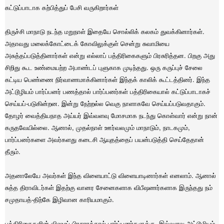
கட்டுப்பாடாக கற்பித்துப் பேசி வருகிறார்கள்
திருச்சி மாநாடு நடந்த மறுநாள் இதையே சொல்லிக் கலகம் துவக்கினார்கள்.
அதாவது மலைக்கோட்டைக் கோவிலுக்குள் சென்று சுவாமியை
அசுத்தப்படுத்தினார்கள் என்று எல்லாப் பத்திரிகைகளும் பிரசுரித்தன. பிறகு அது
சிறிது கூட உண்மையற்ற அபாண்டப் புளுகாக முடிந்தது. ஒரு கருப்புச் சேலை
கட்டிய பெண்ணை நிர்வாணமாக்கினார்கள் இந்தக் காலிக் கூட்டத்தினர். இந்த
அட்டூழியம் பார்ப்பனர் பணத்தால் பார்ப்பனர்கள் பத்திரிகையால் கட்டுப்பாடாகச்
செய்யப்-படுகின்றன. இன்று நேற்றல்ல வெகு நாளாகவே செய்யப்படுவதாகும்.
தோழர் வைத்தியநாத அய்யர் இவ்வளவு மோசமாக நடந்து கொள்வார் என்று நான்
கருதவேயில்லை. ஆனால், முதல்நாள் ஊர்வலமும் மாநாடும், நாடகமும்,
பார்ப்பனர்களை அவர்களது கடைசி ஆயுதத்தைப் பயன்படுத்தி செய்தேதான்
தீரும்.
அதனாலேயே அவர்கள் இந்த விளையாட்டு விளையாடினார்கள் எனலாம். ஆனால்
சுத்த திராவிடர்கள் இதற்கு வானர சேனைகளாக விபீஷணர்களாக இருந்தது நம்
சமுதாயத்-திற்கே இழிவான காரியமாகும்.
பத்திரிகைகளின் விஷமப் பிரசாரத்தால் பார்ப்பனர்களுக்கு, இவ்வளவு அட்டூழியம்