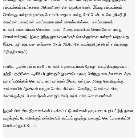
நம்மவர்கள் நடந்ததாக அதிகாரிகள் சொல்லுகிறார்கள். இப்படி நம்மவர்கள்
செய்வது என்றால் நமக்கு யோக்கியதையா என்று கேட்டேன். உடனே ஞி.ஷி.றி.
அவர்கள், அவர்கள் செய்ததாக நான் சொல்லவில்லை, செய்ததாகக்
காங்கிரசுக்காரர்கள் சொன்னார்கள், அதை உங்களிடம் சொன்னேன் என்று
சொன்னதோடு, இதை இந்த ஜனங்களுக்குச் சொல்லுங்கள் என்றார் (அதாவது
இந்தப் பழி கற்பனை என்பதை அவர் அப்போதே உணர்ந்திருக்கிறார் என்பதற்கு
அறிகுறியாகும்).
எனவே முதல்நாள் ராத்திரி, காங்கிரசு தலைவர்கள் தோழர் வைத்தியநாதய்யர்,
தந்தி பத்திரிகை ஆசிரியர் இன்னும் இரண்டொருவர் சேர்ந்து வம்புச்சண்டைக்கு
வர ஏற்படுத்திக் கொண்ட காரணங்கள் இவை என்றும், அங்கு கோவிலுக்கு
உண்மையில் ஆண்கள் யாரும் செல்ல-வில்லை. வெளியூர் பெண்கள் சிலர்
கோவிலுக்குப் போனார்கள் என்றும் சிலர் அப்போதே சொன்னார்கள்.
இதன் பின் சில தீர்மானங்கள் படிக்கப்பட்டு என்னால் முடிவுரை கூறப்பட்டுத் தலை-
வருக்கும், போலிசுக்கும் நன்றிகூறிக் கூட்டம் முடித்து யாவரும் கொட்டகைவிட்டு
வெளிவந்துவிட்டோம்.