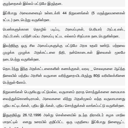
குழந்தைகள் இல்லம் மட்டுமே இருந்தன.
இப்போது அவைகளையும் உள்ளடக்கி 44 நிறுவனங்கள் (5 மருத்துவமனைகள்
உட்பட) நடைபெற்று வருகின்றன.
பெண்களுக்கான தொழில் படிப்பு, அமைப்புகள், பெரியார் அய்.ஏ.எஸ்.,
அய்.பி.எஸ். பயிற்சி மய்ய அமைப்பு உட்பட எல்லாம் சிறப்பாக நடைபெறுகின்றன.
இவற்றிற்கு ஒரு சில அமைப்புகளுக்கு மட்டுமே அரசு உதவி உண்டு. மற்றவை
முழுக்க முழுக்க அறக்கட்டளை நிதி, நன்கொடைகள் இவைகள் மூலமே
நடைபெற்று வருகின்றன.
தொடர்ந்து இந்த அறக்கட்டளைகளின் கணக்குகள், வரவு _ செலவுகளை ஆய்ந்த
நிலையில் மத்திய அரசின் வருமான வரித்துறை-யிடமிருந்து 80நி வரிவிலக்கினை
பெற்றுள்-ளோம்.
நிறுவனங்கள் பெருகியது மட்டுமல்ல, வருமானம் தராத சொத்துக்களை சுமையாக
வைத்துக்கொண்டிராமல், அவைகளை விற்று அதன்மூலம் வந்த வருவாயானது
புதிய கட்டிடங்கள், புதிய இடங்கள், புதிய சொத்துக்கள் வாங்கப்பட்டு வருகின்றன.
இதுகுறித்து 26.12.1996 அன்று சென்னையில் நடந்த திராவிடர் கழக மாநில
மாநாட்டில் எனது உரையில் குறிப்பிட்ட ஒரு பகுதியை இப்போது நினைவூட்ட