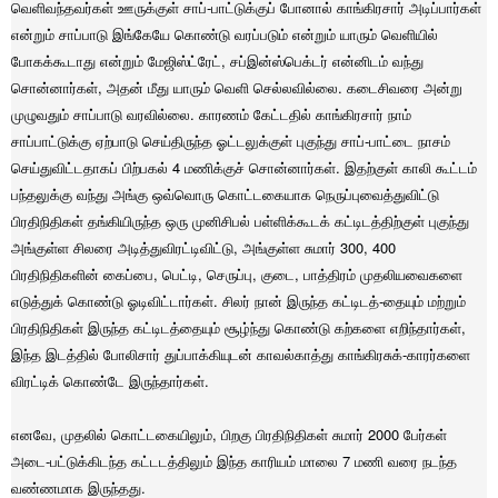
வெளிவந்தவர்கள் ஊருக்குள் சாப்-பாட்டுக்குப் போனால் காங்கிரசார் அடிப்பார்கள்
என்றும் சாப்பாடு இங்கேயே கொண்டு வரப்படும் என்றும் யாரும் வெளியில்
போகக்கூடாது என்றும் மேஜிஸ்ட்ரேட், சப்இன்ஸ்பெக்டர் என்னிடம் வந்து
சொன்னார்கள், அதன் மீது யாரும் வெளி செல்லவில்லை. கடைசிவரை அன்று
முழுவதும் சாப்பாடு வரவில்லை. காரணம் கேட்டதில் காங்கிரசார் நாம்
சாப்பாட்டுக்கு ஏற்பாடு செய்திருந்த ஓட்டலுக்குள் புகுந்து சாப்-பாட்டை நாசம்
செய்துவிட்டதாகப் பிற்பகல் 4 மணிக்குச் சொன்னார்கள். இதற்குள் காலி கூட்டம்
பந்தலுக்கு வந்து அங்கு ஒவ்வொரு கொட்டகையாக நெருப்புவைத்துவிட்டு
பிரதிநிதிகள் தங்கியிருந்த ஒரு முனிசிபல் பள்ளிக்கூடக் கட்டிடத்திற்குள் புகுந்து
அங்குள்ள சிலரை அடித்துவிரட்டிவிட்டு, அங்குள்ள சுமார் 300, 400
பிரதிநிதிகளின் கைப்பை, பெட்டி, செருப்பு, குடை, பாத்திரம் முதலியவைகளை
எடுத்துக் கொண்டு ஓடிவிட்டார்கள். சிலர் நான் இருந்த கட்டிடத்-தையும் மற்றும்
பிரதிநிதிகள் இருந்த கட்டிடத்தையும் சூழ்ந்து கொண்டு கற்களை எறிந்தார்கள்,
இந்த இடத்தில் போலிசார் துப்பாக்கியுடன் காவல்காத்து காங்கிரசுக்-காரர்களை
விரட்டிக் கொண்டே இருந்தார்கள்.
எனவே, முதலில் கொட்டகையிலும், பிறகு பிரதிநிதிகள் சுமார் 2000 பேர்கள்
அடை-பட்டுக்கிடந்த கட்டடத்திலும் இந்த காரியம் மாலை 7 மணி வரை நடந்த
வண்ணமாக இருந்தது.