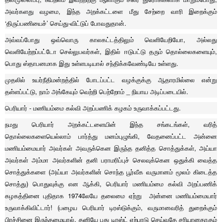
அவர்களது வழமை, இந்த அறக்கட்டளை மீது சேற்றை வாரி இறைக்கும்
‘திருப்பணியைச்’ செய்து-விட்டுப் போவதுதான்.
அவ்வப்போது ஒவ்வொரு காலகட்டத்திலும் வெளியேறியோ, அல்லது
வெளியேற்றப்பட்டோ செல்லுபவர்கள், இதில் ஈடுபட்டு தரும் தொல்லைகளையும்,
பொது ஸ்தாபனமாக இது உள்ளபடியால் சந்திக்கவேண்டியே உள்ளது.
முதலில் உயர்நீதிமன்றத்தில் போடப்பட்ட வழக்குக்கு ஆதாரமில்லை என்று
தள்ளப்பட்டு, நாம் அங்கேயும் வெற்றி பெற்றோம் _ நியாய அடிப்படையில்.
பெரியார் - மணியம்மை கல்வி அறப்பணிக் கழகம் உருவாக்கப்பட்டது.
நமது பெரியார் அறக்கட்டளையின் இந்த சங்கடங்கள், வரித்
தொல்லைகளையெல்லாம் பார்த்து மனம்புழுங்கி, வேதனைப்பட்ட அன்னை
மணியம்மையார் அவர்கள் அவருக்கென இருந்த தனித்த சொத்துக்கள், அய்யா
அவர்கள் அம்மா அவர்களின் தனி பராமரிப்புச் செலவுக்கென ஒதுக்கி வைத்த
சொத்துக்களை (அய்யா அவர்களின் சொந்த பூர்வீக வருமானம் மூலம் கிடைத்த
சொத்து) பொதுவுக்கு என ஆக்கி, பெரியார் மணியம்மை கல்வி அறப்பணிக்
கழகத்தினை புதிதாக 1974லேயே தலைமை ஏற்று அன்னை மணியம்மையார்
உருவாக்கிவிட்டார்! (பழைய பெரியார் டிரஸ்டுக்கும், வருமானவரித் துறைக்கும்
பிரச்சினை இருந்தமையால், தனியே புது டிரஸ்ட் ஏற்பாடு செய்வதே சரியானதாகும்