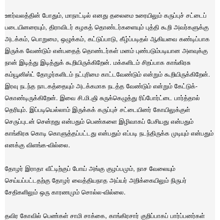
ஊர்வலத்தின் போதும், மாநாட்டில் எனது தலைமை உரையிலும் கருப்புச் சட்டைப்
படையினரையும், திராவிடர் கழகத் தொண்டர்களையும் புத்தி கூறி அவர்களுக்கு
அடக்கம், பொறுமை, ஒழுக்கம், கட்டுப்பாடு, கீழ்ப்படிதல் ஆகியவை கண்டிப்பாக
இருக்க வேண்டும் என்பதைத் தொண்டர்கள் மனம் புண்படும்படியான அளவுக்கு
நான் இடித்து இடித்துக் கூறியிருக்கிறேன். மக்களிடம் சிறப்பாக காங்கிரசு
கம்யூனிஸ்ட் தோழர்களிடம் நட்புரிமை காட்டவேண்டும் என்றும் கூறியிருக்கிறேன்.
இரவு நடந்த நாடகத்தையும் அடக்கமாக நடத்த வேண்டும் என்றும் கேட்டுக்-
கொண்டிருக்கிறேன். இவை சி.மி.ஞி சுருக்கெழுத்து ரிப்போர்ட்டை பார்த்தால்
தெரியும். இப்படியெல்லாம் இருக்கக் கருப்புச் சட்டையினர் கோயிலுக்குள்
செருப்புடன் சென்றது என்பதும் பெண்களை இழிவாகப் பேசியது என்பதும்
காங்கிரசு கொடி கொளுத்தப்பட்டது என்பதும் எப்படி நடந்திருக்க முடியும் என்பதும்
எனக்கு விளங்க-வில்லை.
தோழர் இராதா வீட்டிற்குப் போய் அங்கு குழப்பமும், நாச வேலையும்
செய்யப்பட்டதற்கு தோழர் வைத்தியநாத அய்யர் அறிக்கையிலும் நிருபர்
சேதிகளிலும் ஒரு காரணமும் சொல்ல-வில்லை.
தவிர கோவில் பெண்கள் சாமி சாக்கை, காங்கிரசார் குறிப்பாகப் பார்ப்பனர்கள்