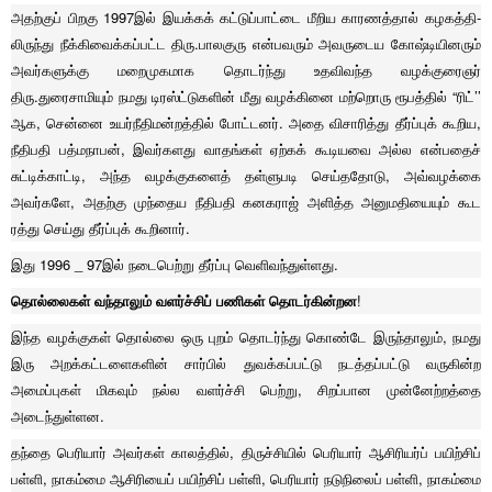
அதற்குப் பிறகு 1997இல் இயக்கக் கட்டுப்பாட்டை மீறிய காரணத்தால் கழகத்தி-
லிருந்து நீக்கிவைக்கப்பட்ட திரு.பாலகுரு என்பவரும் அவருடைய கோஷ்டியினரும்
அவர்களுக்கு மறைமுகமாக தொடர்ந்து உதவிவந்த வழக்குரைஞர்
திரு.துரைசாமியும் நமது டிரஸ்ட்டுகளின் மீது வழக்கினை மற்றொரு ரூபத்தில் “ரிட்’’
ஆக, சென்னை உயர்நீதிமன்றத்தில் போட்டனர். அதை விசாரித்து தீர்ப்புக் கூறிய,
நீதிபதி பத்மநாபன், இவர்களது வாதங்கள் ஏற்கக் கூடியவை அல்ல என்பதைச்
சுட்டிக்காட்டி, அந்த வழக்குகளைத் தள்ளுபடி செய்ததோடு, அவ்வழக்கை
அவர்களே, அதற்கு முந்தைய நீதிபதி கனகராஜ் அளித்த அனுமதியையும் கூட
ரத்து செய்து தீர்ப்புக் கூறினார்.
இது 1996 _ 97இல் நடைபெற்று தீர்ப்பு வெளிவந்துள்ளது.
தொல்லைகள் வந்தாலும் வளர்ச்சிப் பணிகள் தொடர்கின்றன
!
இந்த வழக்குகள் தொல்லை ஒரு புறம் தொடர்ந்து கொண்டே இருந்தாலும், நமது
இரு அறக்கட்டளைகளின் சார்பில் துவக்கப்பட்டு நடத்தப்பட்டு வருகின்ற
அமைப்புகள் மிகவும் நல்ல வளர்ச்சி பெற்று, சிறப்பான முன்னேற்றத்தை
அடைந்துள்ளன.
தந்தை பெரியார் அவர்கள் காலத்தில், திருச்சியில் பெரியார் ஆசிரியர்ப் பயிற்சிப்
பள்ளி, நாகம்மை ஆசிரியைப் பயிற்சிப் பள்ளி, பெரியார் நடுநிலைப் பள்ளி, நாகம்மை