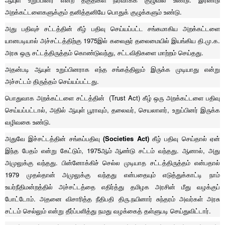
அறக்கட்டளைகளுக்கும் தனித்தனியே பொதுக் குழுக்களும் உண்டு.
அது பதிவுச் சட்டத்தின் கீழ் பதிவு செய்யப்பட்ட சங்கமாகிய அறக்கட்டளை
யானபடியால் அச்சட்டத்திற்கு 1975இல் கலைஞர் தலைமையில் இயங்கிய தி.மு.க.
அரசு ஒரு சட்டத்திருத்தம் கொண்டுவந்து, சட்டவிதிகளை மாற்றம் செய்தது.
அதன்படி ஆயுள் உறுப்பினராக எந்த சங்கத்திலும் இருக்க முடியாது என்று
அச்சட்டம் திருத்தம் செய்யப்பட்டது.
பொதுவாக அறக்கட்டளை சட்டத்தின் (Trust Act) கீழ் ஒரு அறக்கட்டளை பதிவு
செய்யப்பட்டால், அதில் ஆயுள் பூராவும், தலைவர், செயலாளர், உறுப்பினர் இருக்க
வழிவகை உண்டு.
அதுவே இச்சட்டத்தின் சங்கப்பதிவு
(Societies Act)
கீழ் பதிவு செய்தால் ஏன்
இந்த பேதம் என்று கேட்டும், 1975ஆம் ஆண்டு சட்டம் வந்தது. ஆனால், அது
அமுலுக்கு வந்தது. பின்னோக்கிச் செல்ல முடியாத சட்டத்திருத்தம் என்பதால்
1979 முதல்தான் அமுலுக்கு வந்தது என்பதையும் எடுத்துக்காட்டி நாம்
உயர்நீதிமன்றத்தில் அச்சட்டத்தை எதிர்த்து தமிழக அரசின் மீது வழக்குப்
போட்டோம். அதனை விசாரித்த நீதிபதி திரு.நயினார் சுந்தரம் அவர்கள் அரசு
சட்டம் செல்லும் என்று தீர்ப்பளித்து நமது வழக்கைத் தள்ளுபடி செய்துவிட்டார்.