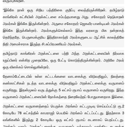
விரும்புகிறேன்.
“இங்கே நான் ஒரு சிறிய பத்திரிகை குறிப்பு வைத்திருக்கிறேன். தமிழ்நாடு
காங்கிரஸ் கட்சியின் அறக்கட்டளை சம்பந்தமானது அது. சகோதரர் நெடுமாறன்
அவர்கள் இங்கே இருக்கின்றார். அருமை சகோதரர் ஜெகவீர-பாண்டியன் அவர்கள்
இங்கே இருக்கின்றார். அவர்களுக்கெல்லாம் இந்த வரலாறு மிக நன்றாகத்
தெரிந்ததே. பெருமைக்குரிய இந்திராகாந்தி அவர்களுடைய ஆட்சிக் காலத்திலே
நிதி அமைச்சராக இருந்த சி.சுப்பிரமணியம் அவர்கள்,
தமிழ்நாடு காங்கிரஸ் அறக்கட்டளை பற்றி அந்த அறக்கட்டளையின் நிர்வாக
உறுப்பினர் என்கிற முறையிலே, ஒரு பேட்டி கொடுத்திருக்கின்றார். அதிலே அவர்
ஒரு விளக்கம் சொல்லுகின்றார்.
தேனாம்பேட்டையில் உள்ள கட்டடங்களை வாடகைக்கு விடுவதிலும், நிலத்தை
கண்காட்சிகள் நடத்த வாடகைக்கு விடுவதிலும் அறக்கட்டளைக்கு வருமானம்
வருகிறது. இதன்மூலம் வருடத்துக்கு 5 லட்சம் ரூபாய் வருமானம் வருகிறது. இந்த
வருமானம் அறக்கட்டளையின் நோக்கத்தை நிறைவேற்றப் போதுமானதாக இல்லை.
அறக்கட்டளை வருமானத்தைப் பெருக்க அரங்கம் கட்டமுடிவு செய்யப்பட்டு ரூ.2
கோடியே 78 லட்சத்தில் காமராஜர் பெயரில் அரங்கம் கட்டப்பட்டது. இதற்காக 3
வங்கிகளில் இருந்து 2 கோடியே ஒரு லட்சம் ரூபாய் கடனாகப் பெறப்பட்டது.
அரங்கம் மூலம் அறக்கட்டளைக்கு வருமானம் வந்தாலும் வாங்கிய கடனுக்கு