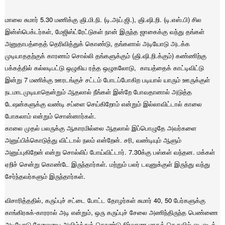
மாலை சுமார் 5.30 மணிக்கு ஞி.மி.நி. (டி.அய்.ஜி.), ஞி.ஷி.றி. (டி.எஸ்.பி) சில
இன்ஸ்பெக்டர்கள், மேஜிஸ்ட்ரேட்டுகள் நான் இருந்த ஜாகைக்கு வந்து தங்கள்
அனுதாபத்தைத் தெரிவித்துக் கொண்டு, தங்களால் அடியோடு அடக்க
முடியாததற்குக் காரணம் சொல்லி தங்களுக்கும் (ஞி.ஷி.றி.க்கும்) கண்ணிற்கு
பக்கத்தில் கல்லடிபட்டு ஒழுகிய ரத்த ஒழுகலோடு, காயத்தைக் காட்டிவிட்டு
இன்று 7 மணிக்கு ஊரடங்குச் சட்டம் போடப்போகிற படியால் யாரும் ஊருக்குள்
நடமாடமுடியாதென்றும் ஆதலால் நீங்கள் இன்றே போவதானால் அடுத்த
டேஷன்களுக்கு வண்டி சப்ளை செய்கிறோம் என்றும் இல்லாவிட்டால் காலை
போகலாம் என்றும் சொன்னார்கள்.
காலை முதல் பலருக்கு ஆகாரமில்லை ஆதலால் இப்பொழுதே அவர்களை
அனுப்பிக்கொடுத்து விட்டால் நலம் என்றேன். சரி, வண்டியும் ஆளும்
அனுப்புகிறேன் என்று சொல்லிப் போய்விட்டார். 7.30க்கு பஸ்கள் வந்தன. மக்கள்
ஏறிச் சென்று கொண்டே இருந்தார்கள். மற்றும் பலர் டவுனுக்குள் இருந்து வந்து
சேர்ந்தவர்களும் இருந்தார்கள்.
விசாரித்ததில், கருப்புச் சட்டை போட்ட தோழர்கள் சுமார் 40, 50 பேர்களுக்கு
காங்கிரசுக்-காரரால் அடி என்றும், ஒரு கருப்புச் சேலை அணிந்திருந்த பெண்ணை
அடியோடு சேலையை அவிழ்த்துக் கொண்டு நிர்வாண-மாகத் தெருவில் ஓடஓடத்