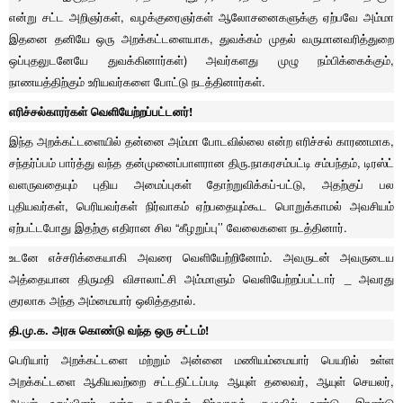
என்று சட்ட அறிஞர்கள், வழக்குரைஞர்கள் ஆலோசனைகளுக்கு ஏற்பவே அம்மா
இதனை தனியே ஒரு அறக்கட்டளையாக, துவக்கம் முதல் வருமானவரித்துறை
ஒப்புதலுடனேயே துவக்கினார்கள்) அவர்களது முழு நம்பிக்கைக்கும்,
நாணயத்திற்கும் உரியவர்களை போட்டு நடத்தினார்கள்.
எரிச்சல்காரர்கள் வெளியேற்றப்பட்டனர்!
இந்த அறக்கட்டளையில் தன்னை அம்மா போடவில்லை என்ற எரிச்சல் காரணமாக,
சந்தர்ப்பம் பார்த்து வந்த தன்முனைப்பாளரான திரு.நாகரசம்பட்டி சம்பந்தம், டிரஸ்ட்
வளருவதையும் புதிய அமைப்புகள் தோற்றுவிக்கப்-பட்டு, அதற்குப் பல
புதியவர்கள், பெரியவர்கள் நிர்வாகம் ஏற்பதையும்கூட பொறுக்காமல் அவசியம்
ஏற்பட்டபோது இதற்கு எதிரான சில “கீழறுப்பு’’ வேலைகளை நடத்தினார்.
உடனே எச்சரிக்கையாகி அவரை வெளியேற்றினோம். அவருடன் அவருடைய
அத்தையான திருமதி விசாலாட்சி அம்மாளும் வெளியேற்றப்பட்டார் _ அவரது
குரலாக அந்த அம்மையார் ஒலித்ததால்.
தி.மு.க. அரசு கொண்டு வந்த ஒரு சட்டம்!
பெரியார் அறக்கட்டளை மற்றும் அன்னை மணியம்மையார் பெயரில் உள்ள
அறக்கட்டளை ஆகியவற்றை சட்டதிட்டப்படி ஆயுள் தலைவர், ஆயுள் செயலர்,
ஆயுள் உறுப்பினர் என்ற தகுதிகள் நிர்வாகக் குழுவில் உண்டு. இரண்டு