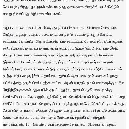
செய்ய முடிகிறது. இவற்றால் எல்லாம் நமது தன்மானக் கிளர்ச்சி அடங்கிவிடும்
என்று நினைப்பது அறியாமையேயாகும்.
கருப்புச் சட்டை படையினர் இதை ஒரு படிப்பினையாகக் கொள்ள வேண்டும்.
அடுத்த கருப்புச் சட்டைப் படை மாகாண தனிக் கூட்டம் ஒன்று சமீபத்தில்
கூட்டப்பட வேண்டும். அது சமீபத்தில் நாம் கூட்டப்படப்-போகும் திராவிடர் கழகத்
தனி ஸ்பெஷல் மாகாண மாநாட்டுடன் கூட்டப்பட வேண்டும். அதில் நாம் இதில்
விட்டுப்போன காரியங்களைத் தொடர்ந்து நடத்தி நம் எதிர்காலப் போக்கை
நிர்ணயிக்க வேண்டும். அதற்குள் கருப்புச் சட்டை போடுகிறவர்கள் பெருகி
அங்கத்தினர் எண்ணிக்கையும் நிதி வசூலும் பூர்த்தியாக வேண்டும். மதுரையில்
நடந்த பார்ப்பன சூழ்ச்சி, தொல்லை, துன்பம் ஆகியவை நாம் வேகமாய் நமது
லட்சியத்தை நாடிச் செல்வதற்கு சாட்டை அடியேயாகும். நம் பெண்களுக்கும், சில
பிரதிநிதிகளுக்கும் மதுரையில் ஏற்பட்ட இழிவு, துன்பம் ஆகியவை நமக்கு
உணர்ச்சியை உள்கொள்ளும் மருந்தின் மூலம் கொடுக்காமல் இஞ்சக்ஷன் (அதாவது
ஊசிபோடுவதன்) மூலம் செலுத்தப்பட்ட மருந்து மூலம் கொடுக்கப்பட்டதாகக் கருத
வேண்டும். பார்ப்பனர் இப்படிச் செய்தும் நமக்கு மான உணர்ச்சி வரவில்லையானால்
பிறகு நமக்குப் பார்ப்பனர் சொல்லும் வேசிமகன், சூத்திரன், கீழ்ஜாதி,
என்பனவாகிய பேர் மிக மிகப் பொருத்தமானதே யாகும். ஆகையால், மதுரை