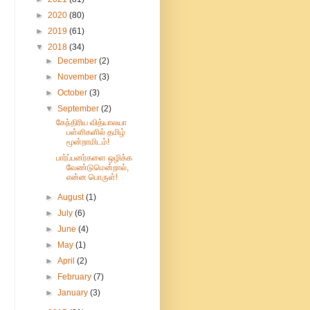
►
2020
(80)
►
2019
(61)
▼
2018
(34)
►
December
(2)
►
November
(3)
►
October
(3)
▼
September
(2)
கேந்திரிய வித்யாலயா
பள்ளிகளில் தமிழ்
மூன்றாமிடம்!
பார்ப்பனர்களை ஒழிக்க
வேண்டுமென்றால்,
என்ன பொருள்!
►
August
(1)
►
July
(6)
►
June
(4)
►
May
(1)
►
April
(2)
►
February
(7)
►
January
(3)