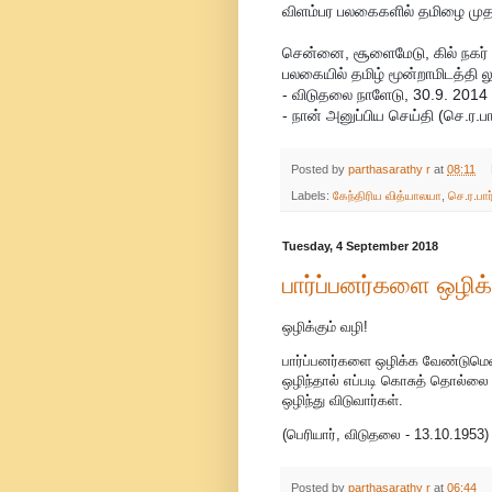
விளம்பர பலகைகளில் தமிழை முத
சென்னை, சூளைமேடு, கில் நகர் பக
பலகையில் தமிழ் மூன்றாமிடத்தி ல
- விடுதலை நாளேடு, 30.9. 2014
- நான் அனுப்பிய செய்தி (செ.ர.பா
Posted by
parthasarathy r
at
08:11
Labels:
கேந்திரிய வித்யாலயா
,
செ.ர.பார
Tuesday, 4 September 2018
பார்ப்பனர்களை ஒழி
ஒழிக்கும் வழி!
பார்ப்பனர்களை ஒழிக்க வேண்டுமென
ஒழிந்தால் எப்படி கொசுத் தொல்லை ஒ
ஒழிந்து விடுவார்கள்.
(பெரியார், விடுதலை - 13.10.1953)
Posted by
parthasarathy r
at
06:44