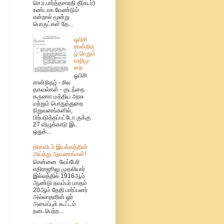
செ.ர.பார்த்தசாரதி தீ(சுடர்)
உண்டாக வேண்டும்
என்றால் மூன்று
பொருட்கள் தே...
ஒபிசி
சான்றித
ழ் பெறும்
வழிமு
றை
ஓபிசி
சான்றிதழ் - சில
தகவல்கள் - குடந்தை
கருணா மத்திய அரசு
மற்றும் பொதுத்துறை
நிறுவனங்களில்,
பிற்படுத்தப்பட்டோ ருக்கு
27 விழுக்காடு இட
ஒதுக்...
திராவிடர் இயக்கத்தின்
அய்ந்து ஆவணங்கள்!
சென்னை வேப்பேரி
எதிராஜூலு முதலியார்
இல்லத்தில் 1916ஆம்
ஆண்டு நவம்பர் மாதம்
20ஆம் தேதி பார்ப்பனர்
அல்லாதாரின் ஓர்
அமைப்புக் கூட்டம்
நடைபெற்ற...