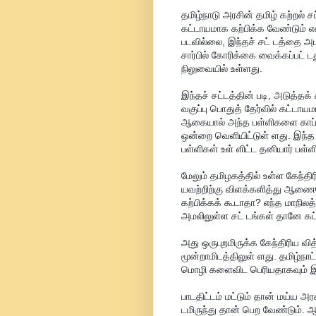
தமிழ்நாடு அரசின் தமிழ் கற்றல் ச
கட்டாயமாக கற்பிக்க வேண்டும் என
படவில்லை, இந்தச் சட் டத்தை அமல
சார்பில் கோரிக்கை வைக்கப்பட் 
நிலுவையில் உள்ளது.
இந்தச் சட்டத்தின் படி, அடுத்தக
வகுப்பு பொதுத் தேர்வில் கட்டாய
ஆகையால் அந்த பள்ளிகளை காப்ப
ஒன்றை வெளியிட்டுள் ளது. இந்த ப
பள்ளிகள் உள் ளிட்ட தனியார் பள
மேலும் தமிழகத்தில் உள்ள கேந்த
யவற்றிற்கு விளக்களித்து ஆணைவெள
கற்பிக்கக் கூடாதா? எந்த மாநிலத்
அமலிலுள்ள சட் டங்கள் தானே கட்ட
அது ஒருபுறமிருக்க கேந்திரிய வி
மூன்றாமிடத்திலுள் ளது. தமிழ்ந
மொழி களைவிட பெரியதாகவும் இ
பாடதிட்டம் மட்டும் தான் மய்ய அ
டமிருந்து தான் பெற வேண்டும். 