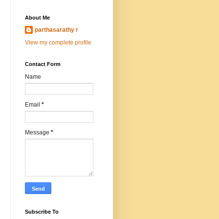
About Me
parthasarathy r
View my complete profile
Contact Form
Name
Email
*
Message
*
Subscribe To