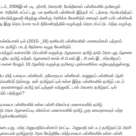
ட்டம், 2006இ-ன் படி, நர்சரி, பிரைமரி, மேல்நிலைப் பள்ளிகளில் தமிழைக்
 அறிவிக் கப்பட்டது. பல தனியார் பள்ளிகள் இந்தச் சட் டத்தை அமல்படுத்தப்
்படுத்துவதி லிருந்து விலக்கு அளிக்க வேண்டும் எனவும் தனி யார் பள்ளிகள்
டது இது தொடர்பாக உயர்
நீதிமன்றத்தில் வழக்குத் தொடரப்பட்டு, அந்த வழக்கு
் கல்வியாண் டில் (2015-_16) தனியார் பள்ளிகளின் மாணவர்கள் பத்தாம்
மாக தமிழ்ப் பாடத் தேர்வை எழுத வேண்டும்.
ாற்றும் வகையில் அப்பள்ளி களுக்கு ஆதரவாக தமிழ் நாடு அரசு புது ஆணை
ுதிய தமிழ் கற்றல் ஆணையி னால் சி.பி.எஸ்.இ., சி.எஸ்.இ., சர்வதேசப்
்ளி களை மேலும் 10 ஆண்டு களுக்கு தமிழை புறக்கணிக்க வழிவகுத்துள்ளது.
ிரிய வித் யாலயா பள்ளிகள், நவோதயா பள்ளிகள், ராணுவப் பள்ளிகள் ஆகி
ியிட்டுள்ளது. ஏன் தமிழ்நாட்டில் உள்ள இந்த பள்ளிகளில் தமிழ்ப் பாடம்
 தவரானாலும் தமிழ் நாட்டிற்குள் வந்துவிட் டால் அவரை தமிழ்நாட் டில்
ுப் படுத்தும்?
த்யாலயா பள்ளிகளில் உள்ள பள்ளி விளம்பர பலகைகளில் தமிழ்
ாட்டு அரசு ஆணைப்படி விளம்பர பலகைகளில் தமிழ் முத லாவதாகவும் மற்ற
ருக்கவேண்டும்.
ரசுடையது. மற்ற அனுமதியெள்ளாம் (கட்டிட அனுமதி உள் பட) தமிழ்நாட்டு அரசி
ஆகையால் தமிழ்நாடு அரசு கேந்திரிய வித்யாலயா பள்ளிகளில் உள்ள பள்ளி