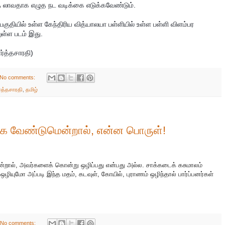
 லாவதாக எழுத நட வடிக்கை எடுக்கவேண்டும்.
ுதியில் உள்ள கேந்திரிய வித்யாலயா பள்ளியில் உள்ள பள்ளி விளம்பர
ுள்ள படம் இது.
ர்த்தசாரதி)
No comments:
்த்தசாரதி
,
தமிழ்
க்க வேண்டுமென்றால், என்ன பொருள்!
்றால், அவர்களைக் கொன்று ஒழிப்பது என்பது அல்ல. சாக்கடைக் கசுமாலம்
ழியுமோ அப்படி இந்த மதம், கடவுள், கோயில், புராணம் ஒழிந்தால் பார்ப்பனர்கள்
No comments: