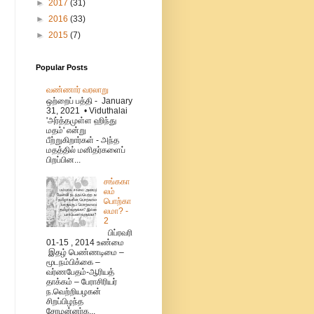
►
2017
(31)
►
2016
(33)
►
2015
(7)
Popular Posts
வண்ணார் வரலாறு
ஒற்றைப் பத்தி - January
31, 2021 • Viduthalai
'அர்த்தமுள்ள ஹிந்து
மதம்' என்று
பீற்றுகிறார்கள் - அந்த
மதத்தில் மனிதர்களைப்
பிறப்பின...
சங்ககா
லம்
பொற்கா
லமா? -
2
பிப்ரவரி
01-15 , 2014 உண்மை
இதழ் பெண்ணடிமை –
மூடநம்பிக்கை –
வர்ணபேதம்-ஆரியத்
தாக்கம் – பேராசிரியர்
ந.வெற்றியழகன்
சிறப்பிழந்த
சேரமன்னர்க...