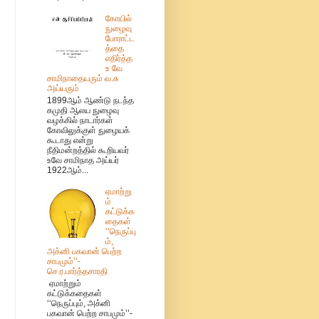
கோயில்
நுழைவு
போராட்ட
த்தை
எதிர்த்த
உ வே
சாமிநாதையரும் வ.சு
அய்யரும்
1899ஆம் ஆண்டு நடந்த
கமுதி ஆலய நுழைவு
வழக்கில் நாடார்கள்
கோவிலுக்குள் நுழையக்
கூடாது என்று
நீதிமன்றத்தில் கூறியவர்
உவே சாமிநாத அய்யர்
1922ஆம்...
ஏமாற்று
ம்
கட்டுக்க
தைகள்
‘‘நெருப்பு
ம்,
அக்னி பகவான் பெற்ற
சாபமும்’’-
செ.ர.பார்த்தசாரதி
ஏமாற்றும்
கட்டுக்கதைகள்
‘‘நெருப்பும், அக்னி
பகவான் பெற்ற சாபமும்’’-