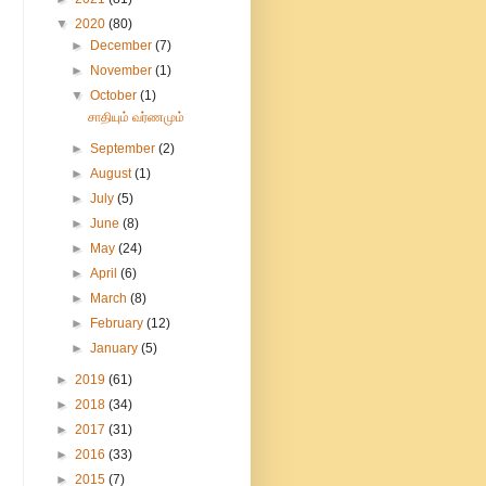
▼
2020
(80)
►
December
(7)
►
November
(1)
▼
October
(1)
சாதியும் வர்ணமும்
►
September
(2)
►
August
(1)
►
July
(5)
►
June
(8)
►
May
(24)
►
April
(6)
►
March
(8)
►
February
(12)
►
January
(5)
►
2019
(61)
►
2018
(34)
►
2017
(31)
►
2016
(33)
►
2015
(7)