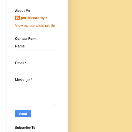
About Me
parthasarathy r
View my complete profile
Contact Form
Name
Email
*
Message
*
Subscribe To