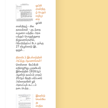
ஒபிசி
சான்றித
ழ் பெறும்
வழிமு
றை
ஓபிசி
சான்றிதழ் - சில
தகவல்கள் - குடந்தை
கருணா மத்திய அரசு
மற்றும் பொதுத்துறை
நிறுவனங்களில்,
பிற்படுத்தப்பட்டோ ருக்கு
27 விழுக்காடு இட
ஒதுக்...
திராவிடர் இயக்கத்தின்
அய்ந்து ஆவணங்கள்!
சென்னை வேப்பேரி
எதிராஜூலு முதலியார்
இல்லத்தில் 1916ஆம்
ஆண்டு நவம்பர் மாதம்
20ஆம் தேதி பார்ப்பனர்
அல்லாதாரின் ஓர்
அமைப்புக் கூட்டம்
நடைபெற்ற...
இரண்டு
வெவ்வே
று
சாதிக