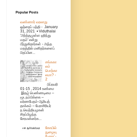
Popular Posts
வண்ணார் வரலாறு
ஒற்றைப் பத்தி - January
31, 2021 • Viduthalai
'அர்த்தமுள்ள ஹிந்து
மதம்' என்று
பீற்றுகிறார்கள் - அந்த
மதத்தில் மனிதர்களைப்
பிறப்பின...
சங்ககா
லம்
பொற்கா
லமா? -
2
பிப்ரவரி
01-15 , 2014 உண்மை
இதழ் பெண்ணடிமை –
மூடநம்பிக்கை –
வர்ணபேதம்-ஆரியத்
தாக்கம் – பேராசிரியர்
ந.வெற்றியழகன்
சிறப்பிழந்த
சேரமன்னர்க...
கோயில்
நுழைவு
போராட்ட