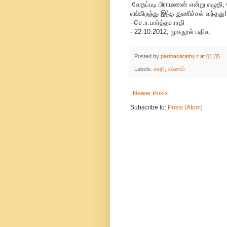
வேதப்படி பிராமணன் என்று எழுதி,
எங்கிருந்து இந்த துணிச்சல் வந்தது!
--செ.ர.பார்த்தசாரதி
- 22.10.2012, முகநூல் பதிவு
Posted by
parthasarathy r
at
01:35
Labels:
சாதி
,
வர்ணம்
Newer Posts
Subscribe to:
Posts (Atom)