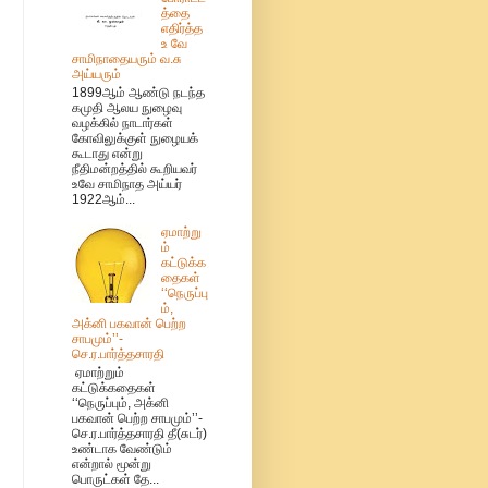
த்தை
எதிர்த்த
உ வே
சாமிநாதையரும் வ.சு
அய்யரும்
1899ஆம் ஆண்டு நடந்த
கமுதி ஆலய நுழைவு
வழக்கில் நாடார்கள்
கோவிலுக்குள் நுழையக்
கூடாது என்று
நீதிமன்றத்தில் கூறியவர்
உவே சாமிநாத அய்யர்
1922ஆம்...
ஏமாற்று
ம்
கட்டுக்க
தைகள்
‘‘நெருப்பு
ம்,
அக்னி பகவான் பெற்ற
சாபமும்’’-
செ.ர.பார்த்தசாரதி
ஏமாற்றும்
கட்டுக்கதைகள்
‘‘நெருப்பும், அக்னி
பகவான் பெற்ற சாபமும்’’-
செ.ர.பார்த்தசாரதி தீ(சுடர்)
உண்டாக வேண்டும்
என்றால் மூன்று
பொருட்கள் தே...