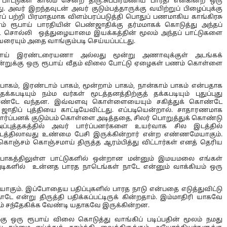
பாட்டுகள் காலம் சென்ற திரு.சுப்பிரமணிய பாரதி என்கின்ற ஒரு
து. அவர் இறந்தவுடன் அவர் குடும்பத்தாருக்கு வயிற்றுப் பிழைப்புக்கு
 பற்றி பிரமாதமாக விளம்பரப்படுத்தி பொதுப் பணமாகிய காங்கிரசு
ரம் ரூபாய் பாரதியின் பெண்ஜாதிக்கு தர்மமாகக் கொடுத்து அந்தப்
்படி சொல்லி ஒத்துழையாமை இயக்கத்தின் மூலம் அந்தப் பாட்டுகளை
ரையும் அதை வாங்கும்படி செய்யப்பட்டது.
ணமாய் இரண்டரையணா அல்லது மூன்று அணாவுக்குள் அடங்கக்
் ஒன்றுக்கு ஒரு ரூபாய் வீதம் விலை போட்டு ஏழைகள் பணம் கொள்ளை
பாகம், இரண்டாம் பாகம், மூன்றாம் பாகம், நான்காம் பாகம் என்பதாக
கபடியும் நம்ம வர்கள் மூடத்தனத்திற்குத் தக்கபடியும் புதுப்புது
ொண்டே வந்தன. இவ்வளவு கொள்ளையையும் சகித்துக் கொண்டே
ஜாதிப் புத்தியை காட்டியேவிட்டது. எப்படியென்றால். சாதாரணமாக
ல பார்ப்பனக் குடும்பம் கொள்ளை அடித்ததை, சிலர் பொறுத்துக் கொண்டு
்புத்தகத்தில் அவர் பார்ப்பனர்களை உயர்வாக சில இடத்தில்
 இடத்திலாவது உண்மை பேசி இருக்கின்றார் என்ற எண்ணமேயாகும்.
ஞ்சம் கொஞ்சமாய் திருத்த ஆரம்பித்து விட்டார்கள் எனத் தெரிய
 பாகத்திலுள்ள பாட்டுகளில் ஒன்றான மன்னும் இமயமலை எங்கள்
அடிகளில் உன்னத பாரத நாடெங்கள் நாடே என்னும் வாக்கியம் ஒரு
யாகும். இப்போதைய பதிப்புகளில் பாரத நாடு என்பதை எடுத்துவிட்டு
 என்று திருத்தி பதிக்கப்பட்டிருக் கின்றதாம். இம்மாதிரி யாகவே
் சந்தேகிக்க வேண்டி யதாகவே இருக்கின்றன.
ு ஒரு ரூபாய் விலை கொடுத்து வாங்கிப் படிப்பதின் மூலம் நமது