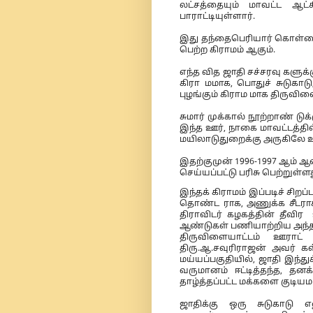
லட்சத்தையும் மாவட்ட ஆட்
பாராட்டியுள்ளார்.
இது தந்தைபெரியார் கொள்கைய
பெற்ற கிராமம் ஆகும்.
எந்த வித ஜாதி சச்சரவு களுக
கிரா மமாக, பொதுச் சுடுகாட
புழங்கும் கிராம மாக திருவிள
சுமார் முக்கால் நூற்றாண் டு
இந்த ஊர், நாகை மாவட்டத்தி
மயிலாடுதுறைக்கு அருகிலே 
இதற்குமுன் 1996-1997 ஆம் ஆண
செய்யப்பட்டு பரிசு பெற்றுள்ளத
இந்தக் கிராமம் இப்படிச் சி
தொண்ட ராக, அணுக்க சீடராக
திராவிடர் கழகத்தின் தீவி
ஆண்டுகள் பணியாற்றிய அந்த
திருவிளையாட்டம் ஊராட
திரு.ஆ.சவுரிராஜன் அவர் கள
மய்யப்பகுதியில், ஜாதி இந்து
வருமானம் ஈட்டித்தந்த, த
தாழ்த்தப்பட்ட மக்களை குடியமர
ஜாதிக்கு ஒரு சுடுகாடு 