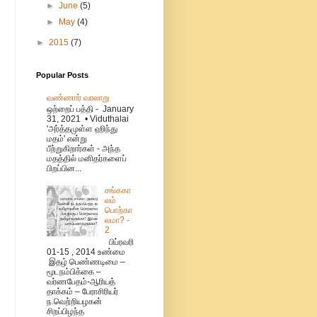
►
June
(5)
►
May
(4)
►
2015
(7)
Popular Posts
வண்ணார் வரலாறு
ஒற்றைப் பத்தி - January
31, 2021 • Viduthalai
'அர்த்தமுள்ள ஹிந்து
மதம்' என்று
பீற்றுகிறார்கள் - அந்த
மதத்தில் மனிதர்களைப்
பிறப்பின...
சங்ககா
லம்
பொற்கா
லமா? -
2
பிப்ரவரி
01-15 , 2014 உண்மை
இதழ் பெண்ணடிமை –
மூடநம்பிக்கை –
வர்ணபேதம்-ஆரியத்
தாக்கம் – பேராசிரியர்
ந.வெற்றியழகன்
சிறப்பிழந்த