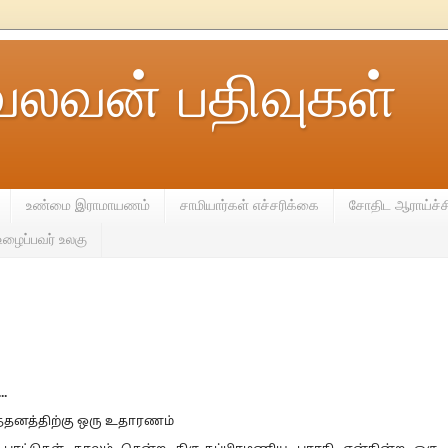
வலவன் பதிவுகள்
உண்மை இராமாயணம்
சாமியார்கள் எச்சரிக்கை
சோதிட ஆராய்ச்ச
உழைப்பவர் உலகு
..
்தனத்திற்கு ஒரு உதாரணம்