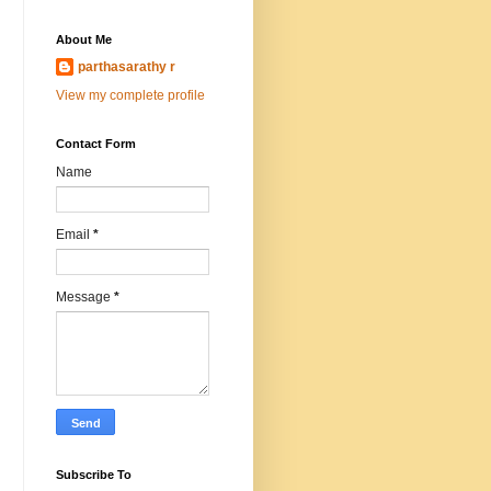
About Me
parthasarathy r
View my complete profile
Contact Form
Name
Email
*
Message
*
Subscribe To