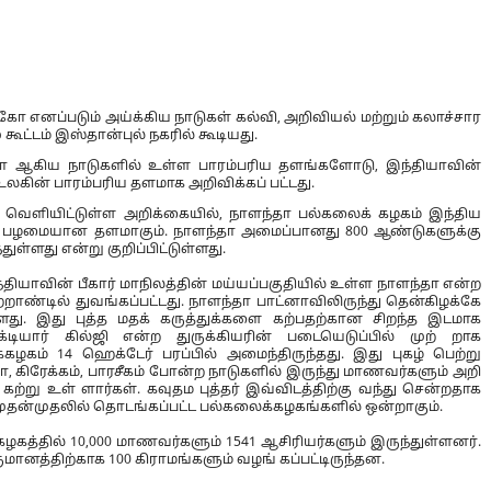
கோ எனப்படும் அய்க்கிய நாடுகள் கல்வி, அறிவியல் மற்றும் கலாச்சார
ூட்டம் இஸ்தான்புல் நகரில் கூடியது.
யா ஆகிய நாடுகளில் உள்ள பாரம்பரிய தளங்களோடு, இந்தியாவின்
லகின் பாரம்பரிய தளமாக அறிவிக்கப் பட்டது.
ெளியிட்டுள்ள அறிக்கையில், நாளந்தா பல்கலைக் கழகம் இந்திய
ம் பழமையான தளமாகும். நாளந்தா அமைப்பானது 800 ஆண்டுகளுக்கு
ள்ளது என்று குறிப்பிட்டுள்ளது.
ியாவின் பீகார் மாநிலத்தின் மய்யப்பகுதியில் உள்ள நாளந்தா என்ற
நூற்றாண்டில் துவங்கப்பட்டது. நாளந்தா பாட்னாவிலிருந்து தென்கிழக்கே
. இது புத்த மதக் கருத்துக்களை கற்பதற்கான சிறந்த இடமாக
்டியார் கில்ஜி என்ற துருக்கியரின் படையெடுப்பில் முற் றாக
்கழகம் 14 ஹெக்டேர் பரப்பில் அமைந்திருந்தது. இது புகழ் பெற்று
னா, கிரேக்கம், பாரசீகம் போன்ற நாடுகளில் இருந்து மாணவர்களும் அறி
 கற்று உள் ளார்கள். கவுதம புத்தர் இவ்விடத்திற்கு வந்து சென்றதாக
 முதன்முதலில் தொடங்கப்பட்ட பல்கலைக்கழகங்களில் ஒன்றாகும்.
ழகத்தில் 10,000 மாணவர்களும் 1541 ஆசிரியர்களும் இருந்துள்ளனர்.
ானத்திற்காக 100 கிராமங்களும் வழங் கப்பட்டிருந்தன.