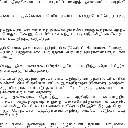
சியர் திருவிளையாட்டம் ஊராட்சி மன்றத் தலைவரிடம் வழங்கி
ை வரித்துக் கொண்ட பெரியார் கிராமம் என்று பெயர் பெற்ற, புகழ்
்கும் இடம் தராமல் அனைத்து தரப்பினரும் சகோ தரத்துவத்துடன் பழகும்
ு, பொதுக் கிணறு, கோயில் என எந்தப் பாகுபாடுமின்றி எல்லோரும்
ையாட்டம் இருந்து வருகிறது.
க்கும் மேலாக, தீண்டாமை முற்றிலும் ஒழிக்கப்பட்ட கிராமமாக விளங்கும்
ல் (பழைய தஞ்சை மாவட்டம்) தந்தை பெரியார் அவர்களின் பாடிவீடான
உள்ளது.
்டிலும் தீண் டாமை கடைப்பிடிக்காதகிரா மமாக இந்தக் கிராமம் தேர்வு
ு என்பது குறிப் பிடத்தக்கது.
றப்பாக காட்சி தருவதற்கு மூலகாரணமாக இருந்தவர் தந்தை பெரியாரின்
 விளங் கிய திருவிளையாட்டம் ஆ.சவுரிராஜன் (பிள்ளை) அவர்கள்.
ர உறுப்பினராக, மயிலாடு துறை வட்ட திராவிடர்கழக தலைவராக பல
 சீலரின் சிறப்பான தொண்டு.
் சித் தலைவராக தொடர்ந்து பல ஆண்டுகள் பணியாற்றிய
். சுமார் அறுபதுஆண்டு களுக்கு முன்னரே திருவிளை யாட்டத்தில்
க்கள் என்று சொல் லப்பட்டவர்கள் வசிக்கும் இடத்தில் இருந்த, பெரும்
னக் குச் சொந்தமான பழத்தோப்பை அழித்து அங்கே வீடுகள் கட்டி
்த்தியவர் .
எனும் நிலை இன்றைக் கும் முழுமையாக நீங்கிய பாடில்லை.