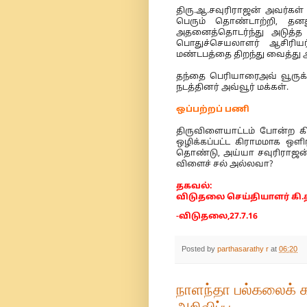
திரு.ஆ.சவுரிராஜன் அவர்கள்
பெரும் தொண்டாற்றி, தன
அதனைத்தொடர்ந்து அடுத்த 
பொதுச்செயலாளர் ஆசிரியர
மண்டபத்தை திறந்து வைத்து அ
தந்தை பெரியாரைஅவ் வூருக்
நடத்தினர் அவ்வூர் மக்கள்.
ஒப்பற்றப் பணி
திருவிளையாட்டம் போன்ற கிர
ஒழிக்கப்பட்ட கிராமமாக ஒளி
தொண்டு, அய்யா சவுரிராஜன
விளைச் சல் அல்லவா?
தகவல்:
விடுதலை செய்தியாளர் கி.
-விடுதலை,27.7.16
Posted by
parthasarathy r
at
06:20
நாளந்தா பல்கலைக் 