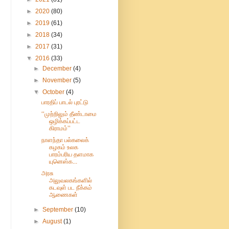
►
2020
(80)
►
2019
(61)
►
2018
(34)
►
2017
(31)
▼
2016
(33)
►
December
(4)
►
November
(5)
▼
October
(4)
பாரதிப் பாடல் புரட்டு
‘‘முற்றிலும் தீண்டாமை
ஒழிக்கப்பட்ட
கிராமம்’’
நாளந்தா பல்கலைக்
கழகம் உலக
பாரம்பரிய தளமாக
யுனெஸ்க...
அரசு
அலுவலகங்களில்
கடவுள் பட நீக்கம்
ஆணைகள்
►
September
(10)
►
August
(1)