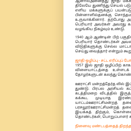
ஆனால்அனைத்து ஜாதி மக்களு
திலேயே துணிந்து செயல் படுத்
எளிய மக்களுக்குப் பயன்ப
பின்னாளில்தனக்கு சொந்தம
உருவாக்கினார். தற்போது அப
பெரியார் அவர்கள் அவரது 
வழங்கிய நிகழ்வும் உண்டு.
1940 ஆம் ஆண்டின் பிற் பகு
பெரியார் தொண்டர்கள் அவரைப்
விடுதிகளுக்கு செல்ல மாட்ட
செய்து வைத்தார் என்றும் கூற
ஜாதி ஒழிப்பு - சட்ட எரிப்புப்
1957 இல் ஜாதி ஒழிப்பிற் காக
விளையாட்டத்தை உள்ளடக் 
தோழர்களுடன் கலந்து கொண்ட
ஊராட்சி மன்றத்தேர்த லில் இ
துண்டு. பிரபல அரசியல் க
கடத்திமறை விடத்தில் இருத்த
கக்கூட முடியாத இரண்
யாட்டம்ஊராட்சிமன்றத் த
பரசலூர்ஊராட்சிமன்றத் தல
இயக்கத் திற்கும், கொள்கை
தொண்டர்கள், பொறுப்பாளர் க
நினைவு மண்டபத்தைத் திறந்த