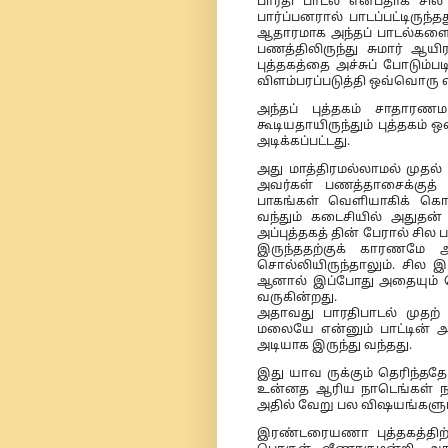
பாரதி பாடல் என்பதாக சில 
பார்ப்பனரால் பாடப்பட்டிருந்த
ஆதாரமாக அந்தப் பாடல்களைப்
பணத்திலிருந்து சுமார் ஆயி
புத்தகத்தை அச்சுப் போடும
விளம்பரப்படுத்தி ஒவ்வொரு வ
அந்தப் புத்தகம் சாதார
கூடியதாயிருந்தும் புத்தகம
அடிக்கப்பட்டது.
அது மாத்திரமல்லாமல் முதல் 
அவர்கள் பணத்தாசைக்குத் தக்
பாகங்கள் வெளியாகிக் க
வந்தும் கடைசியில் அதுதன் 
அப்புத்தகத் தின் பேரால் சி
இருந்ததற்குக் காரணமே அப
சொல்லியிருந்தாலும். சில
ஆனால் இப்போது அதையும் கொ
வருகின்றது.
அதாவது பாரதிபாடல் முதற்
மலையே என்னும் பாட்டின் 
அடியாக இருந்து வந்தது.
இது யாவ ருக்கும் தெரிந்ததே
உன்னத ஆரிய நாடெங்கள் நாடே
அதில் வேறு பல விஷயங்களும
இரண்டரையணா புத்தகத்திற்க