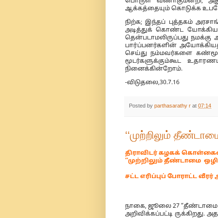
பொருள் வீணாகுமன்றி, அது 
ஆக்கத்தையும் கொடுக்க உபய
நிற்க; இந்தப் புத்தகம் அரச
அடித்துக் கொண்ட யோக்கியர
தென்படாமலிருப்பது நமக்கு ஆ
பார்ப்பனர்களின் அயோக்கியத
செய்து நம்மவர்களை கண்மூட
மூடர்களுக்கும்கூட உதாரண
நினைக்கின்றோம்.
-விடுதலை,30.7.16
Posted by
parthasarathy r
at
07:14
‘‘முற்றிலும் தீண்டாமை
திராவிடர் கழகக் கொள்கைய
‘‘முற்றிலும் தீண்டாமை ஒழிக
சட்ட எரிப்புப் போராட்ட வீ
நாகை, ஜூலை 27 “தீண்டாமை மு
அறிவிக்கப்பட்டி ருக்கிறது. 