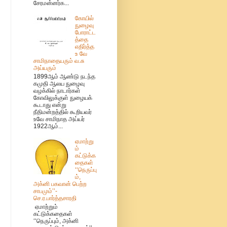
சேரமன்னர்க...
கோயில்
நுழைவு
போராட்ட
த்தை
எதிர்த்த
உ வே
சாமிநாதையரும் வ.சு
அய்யரும்
1899ஆம் ஆண்டு நடந்த
கமுதி ஆலய நுழைவு
வழக்கில் நாடார்கள்
கோவிலுக்குள் நுழையக்
கூடாது என்று
நீதிமன்றத்தில் கூறியவர்
உவே சாமிநாத அய்யர்
1922ஆம்...
ஏமாற்று
ம்
கட்டுக்க
தைகள்
‘‘நெருப்பு
ம்,
அக்னி பகவான் பெற்ற
சாபமும்’’-
செ.ர.பார்த்தசாரதி
ஏமாற்றும்
கட்டுக்கதைகள்
‘‘நெருப்பும், அக்னி