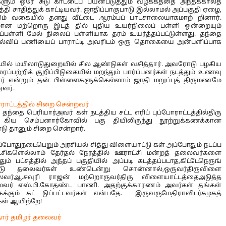
ம் ஒரே சுடு காட்டைப் பயன்படுத்தும் வழக்கத்தை அந்தக்காலத்
தி சாதித்துக் காட்டியவர். ஜாதிப்பாகுபாடு இல்லாமல் அப்பகுதி ஏழை,
டும் வகையில் தனது வீட்டை ஆரம்பப் பாடசாலையாகமாற் றினார்.
ான மற்றொரு இடத் தில் புதிய உயர்நிலைப் பள்ளி ஒன்றையும்
்பள்ளி மேல் நிலைப் பள்ளியாக தரம் உயர்த்தப்பட்டுள்ளது. தந்தை
கல்விப் பணியைப் பாராட்டி அவரிடம் ஒரு தொகையை அன்பளிப்பாக
தியில் மயிலாடுதுறையில் சில ஆண்டுகள் வசித்தார். அவரோடு பழகிய
பற்றிக் குறிப்பிடுகையில் மறந்தும் பார்ப்பனர்கள் நடத்தும் உணவு
ார் என்றும் தன் பிள்ளைகளுக்கெல்லாம் ஜாதி மறுப்புத் திருமணமே
ுவர்.
 போராட்டத்தில் சிறை சென்றவர்
 தந்தை பெரியார்அவர் கள் நடத்திய சட்ட எரிப் புப்போராட்டத்தில்திரு
கிய செம்பனார்கோவில் பகு தியிலிருந்து நூற்றுக்கணக்கான
ு தானும் சிறை சென்றார்.
ப்போதுநடைபெறும் அரசியல் சித்து விளையாட்டு கள் அப்போதும் நடப்ப
ட்சிகளெல்லாம் தேர்தல் நேரத்தில் ஊராட்சி மன்றத் தலைவர்களை
ும் பட்சத்தில் அந்தப் பகுதியில் அப்படி கடத்தப்படாத,கிட்டேநெருங்
டு தலைவர்கள் உண்டென்று சொன்னால்,ஒருவர்திருவிளை
லைவர்ஆ.சவுரி ராஜன் மற்றொருவர்திரு விளையாட்டத்தைஅடுத்த
ைவர் எஸ்.பி.கோதண்ட பாணி. அதற்குக்காரணம் அவர்கள் தங்கள்
க்கும் கட் டுப்பட்டவர்கள் என்பதே. இருவருமேதிராவிடர்கழகத்
ள் ஆயிற்றே!
ார் தமிழர் தலைவர்