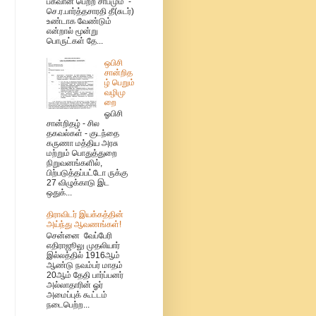
பகவான் பெற்ற சாபமும்’’-
செ.ர.பார்த்தசாரதி தீ(சுடர்)
உண்டாக வேண்டும்
என்றால் மூன்று
பொருட்கள் தே...
ஒபிசி
சான்றித
ழ் பெறும்
வழிமு
றை
ஓபிசி
சான்றிதழ் - சில
தகவல்கள் - குடந்தை
கருணா மத்திய அரசு
மற்றும் பொதுத்துறை
நிறுவனங்களில்,
பிற்படுத்தப்பட்டோ ருக்கு
27 விழுக்காடு இட
ஒதுக்...
திராவிடர் இயக்கத்தின்
அய்ந்து ஆவணங்கள்!
சென்னை வேப்பேரி
எதிராஜூலு முதலியார்
இல்லத்தில் 1916ஆம்
ஆண்டு நவம்பர் மாதம்
20ஆம் தேதி பார்ப்பனர்
அல்லாதாரின் ஓர்
அமைப்புக் கூட்டம்
நடைபெற்ற...