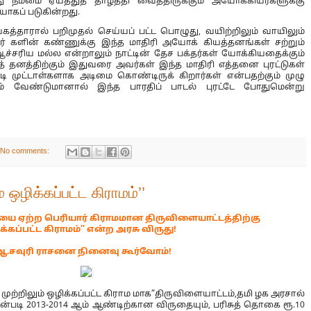
நம்மை ஏய்த்துத் தாழ்த்தி வைத்திருக்கும் அயோக்கியர்களுக்கு
ோகப் படுகின்றது.
ாங்கத்தாரால் பறிமுதல் செய்யப் பட்ட பொழுது, வயிற்றிலும் வாயிலும்
் களின் கண்ணுக்கு இந்த மாதிரி அயோக் கியத்தனங்கள் சற்றும்
ச்சரிய மல்ல என்றாலும் நாட்டின் தேச பக்தர்கள் யோக்கியதைக்கும்
் தனத்திற்கும் இதுவரை அவர்கள் இந்த மாதிரி எத்தனை புரட்டுகள்
ி முட்டாள்களாக அடிமை கொண்டிருக் கிறார்கள் என்பதற்கும் முழு
ம் வேண்டுமானால் இந்த பாரதிப் பாடல் புரட்டே போதுமென்று
No comments:
 ஒழிக்கப்பட்ட கிராமம்’’
ை ஏற்ற பெரியார் கிராமமான திருவிளையாட்டத்திற்கு
்கப்பட்ட கிராமம்’’ என்ற அரசு விருது!
ரர் ஆ.சவுரி ராசனை நினைவு கூர்வோம்!
ற்றிலும் ஒழிக்கப்பட்ட கிராம மாக”திருவிளையாட்டம்,தமி ழக அரசால்
அதன்படி 2013-2014 ஆம் ஆண்டிற்கான விருதையும், பரிசுத் தொகை ரூ.10