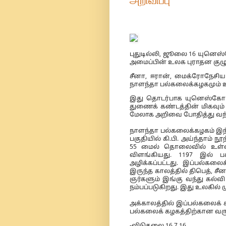
அறிவிப்பு
புதுடில்லி, ஜூலை 16 யுனெஸ்
அமைப்பின் உலக புராதன குழு க
சீனா, ஈரான், மைக்ரோநேசி
நாளந்தா பல்கலைக்கழகமும் உ
இது தொடர்பாக யுனெஸ்கோ வ
துணைக் கண்டத்தின் மிகவு
மேலாக அறிவை போதித்து வந்து
நாளந்தா பல்கலைக்கழகம் இந்த
பகுதியில் கி.பி. அய்ந்தாம் 
55 மைல் தொலைவில் உள்ளது
விளங்கியது. 1197 இல் பக
அழிக்கப்பட்டது. இப்பல்கலைக
இருந்த காலத்தில் திபெத், சீ
ஞர்களும் இங்கு வந்து கல்வி
நம்பப்படுகிறது. இது உலகில்
அக்காலத்தில் இப்பல்கலைக் க
பல்கலைக் கழகத்திற்கான வரும