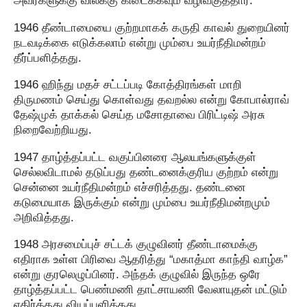
அவர்களுக்கு விலக்கு கிடைக்கவும் வழிவகுத்தார்.
1946 தீண்டாமையை குற்றமாகக் கருதி காவல் துறையினர்
நடவடிக்கை எடுக்கலாம் என்று மும்பை உயர்நீதிமன்றம்
தீர்ப்பளித்தது.
1946 ஹிந்து மதச் சட்டப்படி கோத்திரங்கள் மாறி
திருமணம் செய்து கொள்வது தவறல்ல என்று கோபால்ராவ்
தேஷ்முக் தாக்கல் செய்த மசோதாவை பிரிட்டிஷ் அரசு
நிறைவேற்றியது.
1947 தாழ்த்தப்பட்ட வகுப்பினரை ஆலயங்களுக்குள்
செல்லவிடாமல் தடுப்பது தண்டனைக்குரிய குற்றம் என்று
சென்னை உயர்நீதிமன்றம் எச்சரித்தது. தண்டனை
கடுமையாக இருக்கும் என்று மும்பை உயர்நீதிமன்றமும்
அறிவித்தது.
1948 அரசமைப்புச் சட்டக் குழுவினர் தீண்டாமைக்கு
எதிராக உள்ள பிரிவை ஆதரித்து “மகாத்மா காந்தி வாழ்க”
என்று குரலெழுப்பினர். அந்தக் குழுவில் இருந்த ஒரே
தாழ்த்தப்பட்ட பெண்மணி தாட்சாயணி வேலாயுதன் மட்டும்
எதிர்த்தது வியப்பளித்தது.