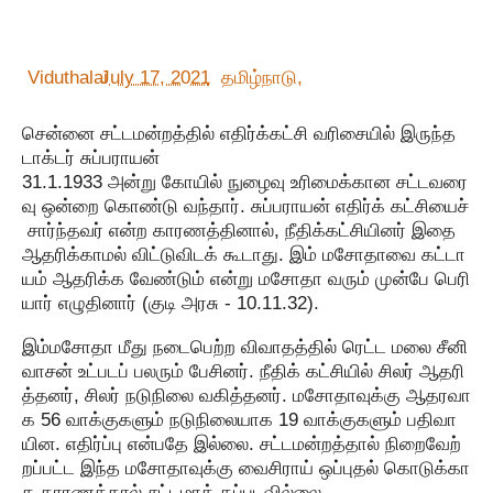
Viduthalai
July 17, 2021
தமிழ்நாடு,
சென்னை சட்டமன்றத்தில் எதிர்க்கட்சி வரிசையில் இருந்த
டாக்டர் சுப்பராயன்
31.1.1933 அன்று கோயில் நுழைவு உரிமைக்கான சட்டவரை
வு ஒன்றை கொண்டு வந்தார். சுப்பராயன் எதிர்க் கட்சியைச்
சார்ந்தவர் என்ற காரணத்தினால், நீதிக்கட்சியினர் இதை
ஆதரிக்காமல் விட்டுவிடக் கூடாது. இம் மசோதாவை கட்டா
யம் ஆதரிக்க வேண்டும் என்று மசோதா வரும் முன்பே பெரி
யார் எழுதினார் (குடி அரசு - 10.11.32).
இம்மசோதா மீது நடைபெற்ற விவாதத்தில் ரெட்ட மலை சீனி
வாசன் உட்படப் பலரும் பேசினர். நீதிக் கட்சியில் சிலர் ஆதரி
த்தனர், சிலர் நடுநிலை வகித்தனர். மசோதாவுக்கு ஆதரவா
க 56 வாக்குகளும் நடுநிலையாக 19 வாக்குகளும் பதிவா
யின. எதிர்ப்பு என்பதே இல்லை. சட்டமன்றத்தால் நிறைவேற்
றப்பட்ட இந்த மசோதாவுக்கு வைசிராய் ஒப்புதல் கொடுக்கா
த காரணத்தால் சட்டமாக் கப்படவில்லை.