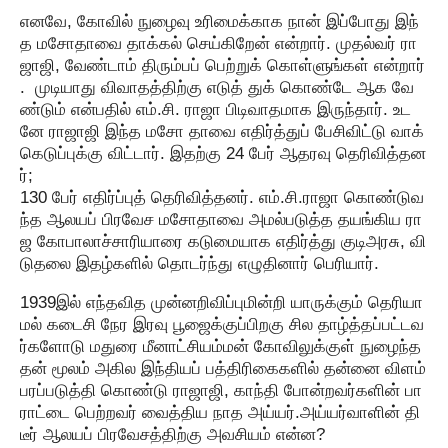
எனவே, கோவில் நுழைவு உரிமைக்காக நான் இப்போது இந்
த மசோதாவை தாக்கல் செய்கிறேன் என்றார். முதல்வர் ரா
ஜாஜி, வேண்டாம் திரும்பப் பெற்றுக் கொள்ளுங்கள் என்றார்
. முடியாது விவாதத்திற்கு எடுத் துக் கொண்டே ஆக வே
ண்டும் என்பதில் எம்.சி. ராஜா பிடிவாதமாக இருந்தார். உட
னே ராஜாஜி இந்த மசோ தாவை எதிர்த்துப் பேசிவிட்டு வாக்
கெடுப்புக்கு விட்டார். இதற்கு 24 பேர் ஆதரவு தெரிவித்தன
ர்;
130 பேர் எதிர்ப்புத் தெரிவித்தனர். எம்.சி.ராஜா கொண்டுவ
ந்த ஆலயப் பிரவேச மசோதாவை அமல்படுத்த தயங்கிய ரா
ஜ கோபாலாச்சாரியாரை கடுமையாக எதிர்த்து குடிஅரசு, வி
டுதலை இதழ்களில் தொடர்ந்து எழுதினார் பெரியார்.
1939இல் எந்தவித முன்னறிவிப்புமின்றி யாருக்கும் தெரியா
மல் கடைசி நேர இரவு பூஜைக்குப்பிறகு சில தாழ்த்தப்பட்டவ
ர்களோடு மதுரை மீனாட்சியம்மன் கோவிலுக்குள் நுழைந்த
தன் மூலம் அகில இந்தியப் பத்திரிகைகளில் தன்னை விளம்
பரப்படுத்தி கொண்டு ராஜாஜி, காந்தி போன்றவர்களின் பா
ராட்டை பெற்றவர் வைத்திய நாத அய்யர்.அய்யர்வாளின் தி
டீர் ஆலயப் பிரவேசத்திற்கு அவசியம் என்ன?