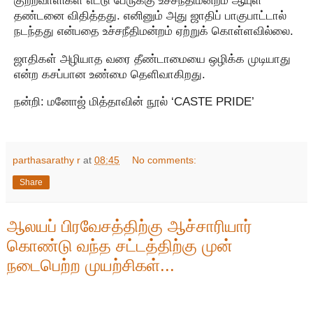
குற்றவாளிகள் எட்டு பேருக்கு உச்சநீதிமன்றம் ஆயுள்
தண்டனை விதித்தது. எனினும் அது ஜாதிப் பாகுபாட்டால்
நடந்தது என்பதை உச்சநீதிமன்றம் ஏற்றுக் கொள்ளவில்லை.
ஜாதிகள் அழியாத வரை தீண்டாமையை ஒழிக்க முடியாது
என்ற கசப்பான உண்மை தெளிவாகிறது.
நன்றி: மனோஜ் மித்தாவின் நூல் ‘CASTE PRIDE’
parthasarathy r
at
08:45
No comments:
Share
ஆலயப் பிரவேசத்திற்கு ஆச்சாரியார்
கொண்டு வந்த சட்டத்திற்கு முன்
நடைபெற்ற முயற்சிகள்...