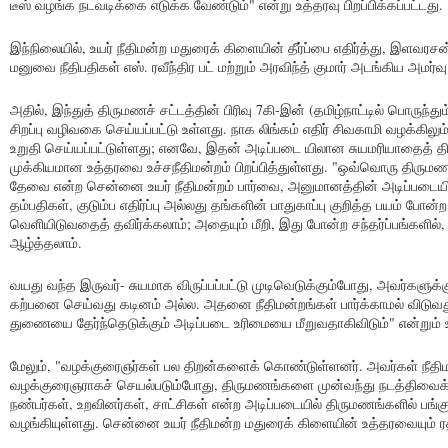
டீஸ் வழங்க நடவடிக்கை எடுக்க வேண்டும்" என்று உத்தரவு பிறப்பிக்கப்பட்டது.
இந்நிலையில், உயர் நீதிமன்ற மதுரைக் கிளையின் தீர்ப்பை எதிர்த்து, இளவரசன்
மனுவை நீதிபதிகள் எஸ். ரவீந்திர பட் மற்றும் அரவிந்த் குமார் அடங்கிய அமர்வு 
அதில், இந்துத் திருமணச் சட்டத்தின் பிரிவு 7கி-இன் (தமிழ்நாட்டில் பொருந்து
சிறப்பு வழிவகை செய்யப்பட்டு உள்ளது. நாக லிங்கம் எதிர் சிவகாமி வழக்கிலும் (
உறுதி செய்யப்பட்டுள்ளது; எனவே, இதன் அடிப்படை யிலான சுயமரியாதைத் த
முக்கியமான உத்தரவை உச்சநீதிமன்றம் பிறப்பித்துள்ளது. "ஒவ்வொரு திருமணத்
தேவை என்ற சென்னை உயர் நீதிமன்றம் பார்வை, அனுமானத்தின் அடிப்படையில
தம்பதிகள், குடும்ப எதிர்ப்பு அல்லது தங்களின் பாதுகாப்பு குறித்த பயம் ப
வெளியிடுவதைத் தவிர்க்கலாம்; அதையும் மீறி, இது போன்ற சந்தர்ப்பங்களில்
ஆழ்த்தலாம்.
வயது வந்த இருவர்- சுயமாக விருப்பப்பட்டு முடிவெடுக்கும்போது, அவர்களுக்க
கற்பனை செய்வது கடினம் அல்ல. அதனை நீதிமன்றங்கள் பார்க்காமல் விடுவது
துணையை தேர்ந்தெடுக்கும் அடிப்படை உரிமையை மீறுவதாகிவிடும்" என்றும் உச்ச
மேலும், "வழக்குரைஞர்கள் பல திறன்களைக் கொண்டுள்ளனர். அவர்கள் நீத
வழக்குரைஞராகச் செயல்படும்போது, திருமணங்களை முன்வந்து நடத்திவைக்க
நண்பர்கள், உறவினர்கள், சாட்சிகள் என்ற அடிப்படையில் திருமணங்களில் பங்கு வ
வழங்கியுள்ளது. சென்னை உயர் நீதிமன்ற மதுரைக் கிளையின் உத்தரவையும் ரத