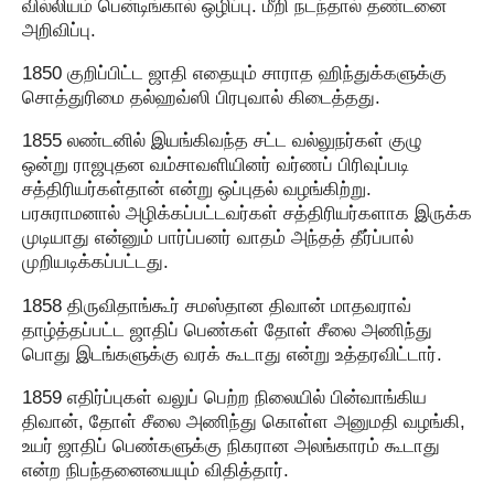
வில்லியம் பென்டிங்கால் ஒழிப்பு. மீறி நடந்தால் தண்டனை
அறிவிப்பு.
1850 குறிப்பிட்ட ஜாதி எதையும் சாராத ஹிந்துக்களுக்கு
சொத்துரிமை தல்ஹவ்ஸி பிரபுவால் கிடைத்தது.
1855 லண்டனில் இயங்கிவந்த சட்ட வல்லுநர்கள் குழு
ஒன்று ராஜபுதன வம்சாவளியினர் வர்ணப் பிரிவுப்படி
சத்திரியர்கள்தான் என்று ஒப்புதல் வழங்கிற்று.
பரசுராமனால் அழிக்கப்பட்டவர்கள் சத்திரியர்களாக இருக்க
முடியாது என்னும் பார்ப்பனர் வாதம் அந்தத் தீர்ப்பால்
முறியடிக்கப்பட்டது.
1858 திருவிதாங்கூர் சமஸ்தான திவான் மாதவராவ்
தாழ்த்தப்பட்ட ஜாதிப் பெண்கள் தோள் சீலை அணிந்து
பொது இடங்களுக்கு வரக் கூடாது என்று உத்தரவிட்டார்.
1859 எதிர்ப்புகள் வலுப் பெற்ற நிலையில் பின்வாங்கிய
திவான், தோள் சீலை அணிந்து கொள்ள அனுமதி வழங்கி,
உயர் ஜாதிப் பெண்களுக்கு நிகரான அலங்காரம் கூடாது
என்ற நிபந்தனையையும் விதித்தார்.