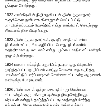
அனைவருக்கும் ஒதுக்கீடுகள் வழங்க பிரிட்டிஷ் அரசு
ஒப்புதல் அளித்தது.
1922 காங்கிரஸின் நிதி உதவியுடன் தீண்டத்தகாதவர்
களுக்கென தனியாக கிணறுகள் வெட்டப்பட்டு
பராமரிக்கப்படவும் வேண்டும் என்று காங்கிரஸ் செயற்குழு
தீர்மானம் நிறைவேற்றியது.
1923 தீண்டத்தகாதவர்கள், குடிநீர் வசதிகள் உள்ள
இடங்கள் உட்பட, சில குறிப்பிட்ட பொது இடங்களில்
சுதந்திரமாக நடமாடலாம் என்று மும்பை மாநில சட்டமன்றக்
குழு அறிவித்தது.
1924 மலபார் கல்பத்தி பகுதியில் நடந்த ஒரு விழாவில்
தாழ்த்தப்பட்ட ஜாதியினர் கலந்து கொண்டதை எதிர்த்து
பாலக்காட்டுப் பார்ப்பனர்கள் சென்னை சட்டமன்ற குழுவைக்
கண்டித்து போராடினார்.
1926 தீண்டாமைக் குற்றத்தை எதிர்த்து சென்னை
சட்டமன்றக் குழு மசோதா ஒன்றை நிறைவேற்றியது.
வீரய்யன் என்னும் தாழ்த்தப்பட்ட சமூகத்தைச் சேர்ந்த
எம்.எல்.சி. இதை நிறைவேற்ற வற்புறுத்தி வந்தார்.