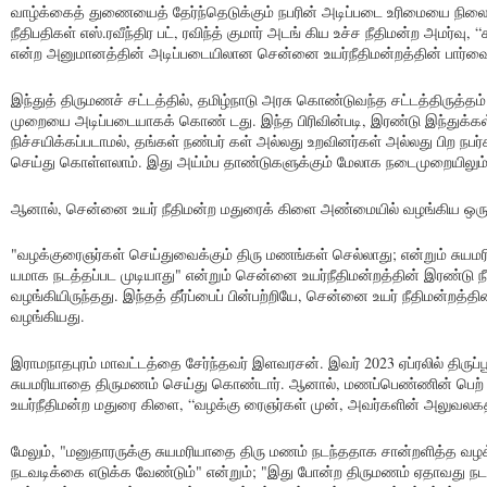
வாழ்க்கைத் துணையைத் தேர்ந்தெடுக்கும் நபரின் அடிப்படை உரிமையை நிலைநிற
நீதிபதிகள் எஸ்.ரவீந்திர பட், ரவிந்த் குமார் அடங் கிய உச்ச நீதிமன்ற அமர்
என்ற அனுமானத்தின் அடிப்படையிலான சென்னை உயர்நீதிமன்றத்தின் பார்வை குற
இந்துத் திருமணச் சட்டத்தில், தமிழ்நாடு அரசு கொண்டுவந்த சட்டத்திருத்தம்
முறையை அடிப்படையாகக் கொண் டது. இந்த பிரிவின்படி, இரண்டு இந்துக்கள
நிச்சயிக்கப்படாமல், தங்கள் நண்பர் கள் அல்லது உறவினர்கள் அல்லது பிற ந
செய்து கொள்ளலாம். இது அய்ம்ப தாண்டுகளுக்கும் மேலாக நடைமுறையிலும்
ஆனால், சென்னை உயர் நீதிமன்ற மதுரைக் கிளை அண்மையில் வழங்கிய ஒரு த
"வழக்குரைஞர்கள் செய்துவைக்கும் திரு மணங்கள் செல்லாது; என்றும் சுய
யமாக நடத்தப்பட முடியாது" என்றும் சென்னை உயர்நீதிமன்றத்தின் இரண்டு நீ
வழங்கியிருந்தது. இந்தத் தீர்ப்பைப் பின்பற்றியே, சென்னை உயர் நீதிமன்றத்தின
வழங்கியது.
இராமநாதபுரம் மாவட்டத்தை சேர்ந்தவர் இளவரசன். இவர் 2023 ஏப்ரலில் திரு
சுயமரியாதை திருமணம் செய்து கொண்டார். ஆனால், மணப்பெண்ணின் பெற் 
உயர்நீதிமன்ற மதுரை கிளை, “வழக்கு ரைஞர்கள் முன், அவர்களின் அலுவலகத்தி
மேலும், "மனுதாரருக்கு சுயமரியாதை திரு மணம் நடந்ததாக சான்றளித்த வழக்
நடவடிக்கை எடுக்க வேண்டும்" என்றும்; "இது போன்ற திருமணம் ஏதாவது நடந