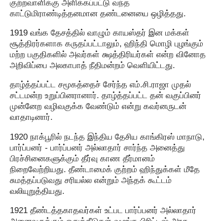
குற்றவாளிக்கு அளிக்கப்பட்டு வந்த
காட்டுமிராண்டித்தனமான தண்டனையை ஒழித்தது.
1919 வங்க தேசத்தில் வாழும் காயஸ்தர் இன மக்கள்
சூத்திரர்களாக கருதப்பட்டாலும், ஹிந்தி மொழி புழங்கும்
மற்ற பகுதிகளில் அவர்கள் க்ஷத்திரியர்கள் என்ற வினோத
அறிவிப்பை அலகாபாத் நீதிமன்றம் வெளியிட்டது.
தாழ்த்தப்பட்ட சமூகத்தைச் சேர்ந்த எம்.சி.ராஜா முதல்
சட்டமன்ற உறுப்பினரானார். தாழ்த்தப்பட்ட தன் வகுப்பினர்
முன்னேற வழிவகுக்க வேண்டும் என்று கவர்னருடன்
வாதாடினார்.
1920 நாக்பூரில் நடந்த இந்திய தேசிய காங்கிரஸ் மாநாடு,
பார்ப்பனர் - பார்ப்பனர் அல்லாதார் சார்ந்த அனைத்து
பிரச்சினைகளுக்கும் தீர்வு காண தீர்மானம்
நிறைவேற்றியது. தீண்டாமைக் குற்றம் ஹிந்துக்கள் மீதே
சுமத்தப்படுவது சரியல்ல என்றும் அந்தக் கூட்டம்
வலியுறுத்தியது.
1921 தீண்டத்தகாதவர்கள் உட்பட பார்ப்பனர் அல்லாதார்