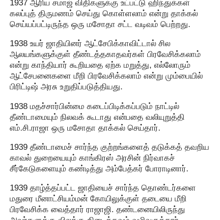
1937 ஆரிய சமாஜ் விதிகளுக்கு உட்பட்டு ஹிந்துக்கள்
கலப்புத் திருமணம் செய்து கொள்ளலாம் என்று தாக்கல்
செய்யப்பட்டிருந்த ஒரு மசோதா சட்ட வடிவம் பெற்றது.
1938 உயர் ஜாதியினர் ஆட்சேபிக்காவிட்டால் சில
ஆலயங்களுக்குள் தீண்டத்தகாதவர்கள் பிரவேசிக்கலாம்
என்று காந்தியார் கூறியதை ஏற்க மறுத்து, எல்லோரும்
ஆட்சேபனைகளை மீறி பிரவேசிக்கலாம் என்று மும்பையில்
பிரிட்டிஷ் அரசு உறுதிப்படுத்தியது.
1938 மதச்சார்பின்மை கடைப்பிடிக்கப்படும் நாட்டில்
தீண்டாமையும் நிலவக் கூடாது என்பதை வலியுறுத்தி
எம்.சி.ராஜா ஒரு மசோதா தாக்கல் செய்தார்.
1939 தீண்டாமைச் சார்ந்த குற்றங்களைத் தடுக்கத் தவறிய
காவல் துறையையும் காங்கிரஸ் அரசின் நிர்வாகச்
சீர்கேடுகளையும் கண்டித்து அம்பேத்கர் போராடினார்.
1939 தாழ்த்தப்பட்ட ஜாதியைச் சார்ந்த தொண்டர்களை
மதுரை மீனாட்சியம்மன் கோயிலுக்குள் தடையை மீறி
பிரவேசிக்க வைத்தார் ராஜாஜி. தண்டனையிலிருந்து