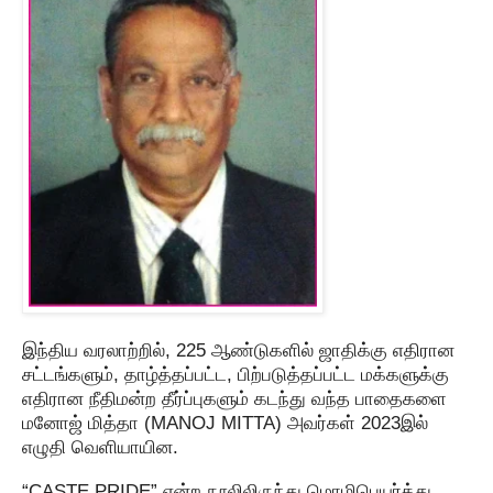
இந்திய வரலாற்றில், 225 ஆண்டுகளில் ஜாதிக்கு எதிரான
சட்டங்களும், தாழ்த்தப்பட்ட, பிற்படுத்தப்பட்ட மக்களுக்கு
எதிரான நீதிமன்ற தீர்ப்புகளும் கடந்து வந்த பாதைகளை
மனோஜ் மித்தா (MANOJ MITTA) அவர்கள் 2023இல்
எழுதி வெளியாயின.
“CASTE PRIDE” என்ற நூலிலிருந்து மொழிபெயர்த்து