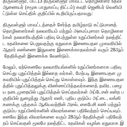
திருவள்ளூர், பிப்.13 திருவள்ளூர் மாவட்ட தொழிலாளர் உதவி
ஆணையர் (சமூக பாதுகாப்பு திட்டம்) கவுரி ஜெனிபர் வெளியி
ட்டுள்ள செய்திக் குறிப்பில் கூறியிருப்பதாவது:
திருவள்ளுர் மாவட்டத்தைச் சேர்ந்த தமிழ்நாடு கட்டுமானத்
தொழிலாளர்கள் நலவாரியம் மற்றும் அமைப்புசாரா தொழிலாள
ர்கள் நலவாரியத்தில் பதிவு பெற்றுள்ள உறுப்பினர்கள் நலத்திட்
ட உதவிகளை பெறுவதற்கு ஏதுவாக இணையதள முகவரியில்
ஆதார் எண்ணை இதுவரை இணைக்காதவர்கள் வரும் 28ஆம்
தேதிக்குள் இணைக்க வேண்டும்.
மேலும், ஏற்கெனவே நலவாரியங்களில் உறுப்பினர்களாக பதிவு
செய்து புதுப்பித்தல் இல்லாத வர்கள், மேற்படி இணையதள மு
கவரியில் புதுப்பித்தல் செய்து கொள்ளவும். இந்த இணையதள
த்தில் புதுப்பித்தலுக்கு விண்ணப்பித்தவர்களைத் தவிர, பழை
ய நடைமுறையில் புதுப்பித்தல் செய்தவர்கள் அப்டேசன் என்ற ப
குதியில் நுழைந்து ஆதார் எண், புதிய குடும்ப அட்டை, வங்கி
கணக்கு புத்தகம் ஆகியவற்றின் அசல், கைபேசி எண் மற்றும்
குடும்ப உறுப்பினர்களின் விவரங்களை பதிவேற்றம் செய்யவும்.
எனவே இந்த விவரங்களை வரும் 28ஆம் தேதிக்குள் பதிவேற்
றம் செய்வதன் மூலமே நலத்திட்ட உதவிகள் வழங்க ஏதுவாக இ