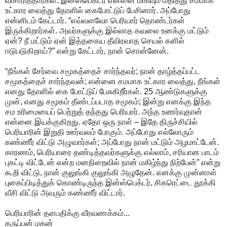
விசாரித்தார்கள். இன்ஸ்பெக்டர் என்னை மிகவும் மதித்து சமமாக
உட்கார வைத்து தோளில் கைபோட்டுப் பேசினார். அப்போது
என்னிடம் கேட்டார். “எவ்வளவோ பெரியார் தொண்டர்கள்
இருக்கிறார்கள். அவர்களுக்கு இல்லாத கவலை உனக்கு மட்டும்
ஏன்? நீ மட்டும் ஏன் இத்தகைய தீவிரவாத செயல் களில்
ஈடுபடுகிறாய்?” என்று கேட்டார், நான் சொன்னேன்.
“நீங்கள் சேர்வை சமூகத்தைச் சார்ந்தவர்; நான் தாழ்த்தப்பட்ட
சமூகத்தைச் சார்ந்தவன்; என்னை சமமாக உட்கார வைத்து, நீங்கள்
எனது தோளில் கை போட்டுப் பேசுகிறீர்கள். 25 ஆண்டுகளுக்கு
முன், எனது சமூகம் தீண்டப்படாத சமூகம்; இன்று எனக்கு இந்த
சம உரிமையைப் பெற்றுத் தந்தது பெரியார். அந்த உணர்வுதான்
என்னை இயக்குகிறது. ஏதோ ஒரு நாள் – இதே திருச்சியில்
பெரியாரின் இறுதி ஊர்வலம் போகும். அப்போது எல்லோரும்
கண்ணீர் விட்டு அழுவார்கள்; அப்போது நான் மட்டும் அழமாட்டேன்.
காரணம், பெரியாரை தண்டித்தவர்களுக்கு எல்லாம், சரியான பாடம்
புகட்டி விட்டேன் என்ற மனநிறைவில் நான் மகிழ்ந்து நிற்பேன்” என்று
கூறி விட்டு, நான் குலுங்கி குலுங்கி அழுதேன். எனக்கு முன்னாள்
புகைப்பிடித்துக் கொண்டிருந்த இன்ஸ்பெக்டர், சிகரெட்டை தூக்கி
வீசி விட்டு அவரும் கண்ணீர் விட்டார்.
பெரியாரின் தளபதிக்கு வீரவணக்கம்...
கருப்பன் மகன்