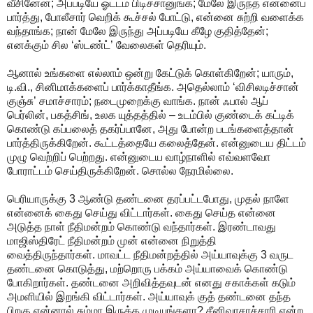
வீசினேன்; அப்படியே ஓட்டம் பிடிச்சானுங்க; மேலே இருந்த என்னைப்
பார்த்து, போலீசார் வெறிக் கூச்சல் போட்டு, என்னை சுற்றி வளைக்க
வந்தாங்க; நான் மேலே இருந்து அப்படியே கீழே குதித்தேன்;
எனக்கும் சில ‘ஸ்டண்ட்’ வேலைகள் தெரியும்.
ஆனால் உங்களை எல்லாம் ஒன்று கேட்டுக் கொள்கிறேன்; யாரும்,
டி.வி., சினிமாக்களைப் பார்க்காதீங்க. அதெல்லாம் ‘விசிலடிச்சான்
குஞ்சு’ சமாச்சாரம்; நடைமுறைக்கு வாங்க. நான் ஃபால் ஆப்
பெர்லின், பகத்சிங், உலக யுத்தத்தில் – உடம்பில் குண்டைக் கட்டிக்
கொண்டு கப்பலைத் தகர்ப்பானே, அது போன்ற படங்களைத்தான்
பார்த்திருக்கிறேன். கூட்டத்தையே கலைத்தேன். என்னுடைய திட்டம்
முழு வெற்றிப் பெற்றது. என்னுடைய வாழ்நாளில் எவ்வளவோ
போராட்டம் செய்திருக்கிறேன். சொல்ல நேரமில்லை.
பெரியாருக்கு 3 ஆண்டு தண்டனை தரப்பட்டபோது, முதல் நாளே
என்னைக் கைது செய்து விட்டார்கள். கைது செய்த என்னை
அடுத்த நாள் நீதிமன்றம் கொண்டு வந்தார்கள். இரண்டாவது
மாஜிஸ்திரேட் நீதிமன்றம் முன் என்னை நிறுத்தி
வைத்திருந்தார்கள். மாவட்ட நீதிமன்றத்தில் அய்யாவுக்கு 3 வருட
தண்டனை கொடுத்து, மற்றொரு பக்கம் அய்யாவைக் கொண்டு
போகிறார்கள். தண்டனை அறிவித்தவுடன் எனது சகாக்கள் கடும்
அமளியில் இறங்கி விட்டார்கள். அய்யாவுக் குத் தண்டனை தந்த
பிறகு என்னால் சும்மா இருக்க முடியுங்களா? சீனிவாசாச்சாரி என்ற