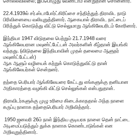
சொல்லவில்லை; இப்பொழுது வேண்டாம் என்றுதான் சொன்னார்.
22.4.1939ல் சர்.ஸ்டாபோர்ட்கிரிப்சை சந்தித்துத் திராவிட நாடு
பிரிவினையை வலியுறுத்தினார். ஆகையால் திராவிட நாட்டைப்
பிரித்துக் கொடுத்து விட்டு செல்லுமாறு ஆங்கிலேயரிடம் கோரினார்.
இந்தியா 1947 விடுதலை பெற்றும் 21.7.1948 வரை
ஆங்கிலேயரான மவுண்ட்பேட்டன் அவர்களின் கீழ்தான் இயங்கி
வந்தது. (விடுதலை இந்தியாவின் முதல் தலைமை ஆளுநர்
மவுண்ட்பேட்டன்)
ஆக ஆளும் வழியைக் கற்றுக் கொடுத்துவிட்டு தான்
ஆங்கிலேயர்கள் சென்றனர்.
தந்தை பெரியார் ஆங்கிலேயரை கேட்டது எங்களுக்கு தனியான
அதிகாரத்தை வழங்கி விட்டு செல்லுங்கள் என்பதுதான்.
திராவிடர்களுக்கு முழு உரிமை கிடைக்காததால் அந்த நாளை
கருப்பு நாளாக தந்தைபெரியார் அறிவித்தார்.
1950 ஜனவரி 26ம் நாள் இந்திய குடியரசு நாளை தென் நாட்டை
அடிமைப்படுத்தும் துக்க நாளாக கொண்டாடுங்கள் என
அறிவுறுத்தினார்.