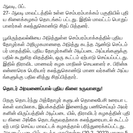
ஆவடி, பிப்.
27- ஆவடி மாவட்டத்தில் உள்ள செம்பரம்பாக்கம் பகுதியில் புதி
ய கிளைக்கழகம் தொடங்கப் பட்டது. இதில் மாவட்டப் பொறுப்
பாளர்கள் கலந்துகொண்டு சிறப் பித்தனர்.
பூவிருந்தவல்லியை அடுத்துள்ள செம்பரம்பாக்கத்தில் புதிய
தோழர்கள் அறிமுகமானதை அடுத்து கடந்த ஆண்டு செப்டம்
பர் மாதத்தில், புதிய தோழர்களின் அடிப்படை அய்யங்களுக்கு
பதில் கூறுகிற விதத்தில், ஒரு கூட்டம் ஏற்பாடு செய்யப்பட்டது.
இதில் திராவிட மாணவர் கழக மாநிலச் செயலாளர் ச. பிரின்சு
என்னாரெசு பெரியார் கலந்துகொண்டு மாண வர்களின் அய்ய
ங்களுக்கு பதில ளித்து சிறப்பித்தார்.
தொடர் அரவணைப்பால் புதிய கிளை உருவானது!
பிறகு தொடர்ந்து அத்தோழர் களுடன் தொலைபேசி உரையா ட
ல்கள் வாயிலாக, இயக்கத்தில் இணைந்து பணிசெய்யும் அவர்
களின் விருப்பத்தின் அடிப்படை யில், திராவிடர் கழகத்தின் புதி
ய கிளை அங்கே தொடங்குவதற்காக கலந்துரையாடல் கூட்டம்
ஏற் பாடு செய்ய மாவட்டக் கழகத்தால் பரிந்துரைக்கப்பட்டது.
அதனடிப் படையில், கடந்த ஞாயிறன்று (20.2.-2022) மாலை 5