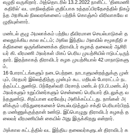
எழுதி வருகிறார். அத்தொடரில் 13.2.2022 நாளிட்ட ‘தினமணி
கதிரில்’ வட மாநிலத்தில் குறிப்பாக உத்தரப்பிரதேசத்தில் நிகழ்
ந்த அரசியல் நிலவரங்களைப் பற்றிக் கொஞ்சம் விரிவாகவே எ
ழுதியுள்ளார்.
மண்டல் குழு அமலாக்கம் பற்றிய தீவிரமான செயல்பாடுகள் த
லைதூக்கிய கால கட்டம்; அகில இந்திய அளவில் சமூகநீதி ச
க்திகளை ஒருங்கிணைக்க திராவிடர் கழகத் தலைவர் ஆசிரி
யர் கி. வீரமணி அவர்கள் மிகப் பெரிய முயற்சியில் ஈடுபட்டிருந்
தார். இதற்காகத் திராவிடர் கழக முயற்சியால் 42 மாநாடுகளு
ம்,
16 போராட்டங்களும் நடைபெற்றன. நாடாளுமன்றத்துக்கு முன்
பும், பிரதமர் இல்லத்திற்கு முன்பும் கூட மறியல் போராட்டம் நட
த்தப்பட்டதுண்டு. பிந்தேஸ்வரி பிரசாத் மண்டல் (பி.பி.மண்டல்)
அவர்களும் உறுப்பினர்களும் சென்னைப் பெரியார் திடலுக்கு வ
ந்ததுண்டு. சிறப்பான வரவேற்பு அளிக்கப்பட்டது. நாங்கள் அ
ளிக்கும் பரிந்துரைகளைச் செயல்படுத்தும் சக்தி பெரியார்பிறந்
த மண்ணுக்குத்தான் உண்டு. இப்பொழுது திராவிடர் கழகத் த
லைவர் வீரமணியின் கையில் அது இருக்கிறது என்றார்.
அக்கால கட்டத்தில் வட இந்திய தலைவர்களுடன் திராவிடர் க