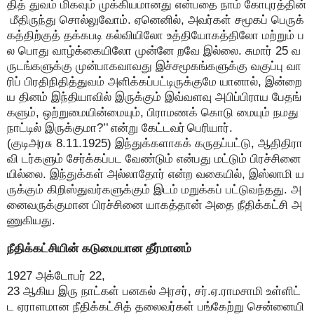
தித் துவம் மிகவும் முக்கியமானது என்பதை நாம் கோபுரத்தின்
மீதிருந்து சொல்லுவோம். ஏனெனில், அவர்கள் சமூகப் பெருக்
கத்திற்குத் தக்கபடி கல்வியிலோ உத்தியோகத்திலோ மற்றும் ப
ல பொது வாழ்க்கையிலோ முன்னே றவே இல்லை. சுமார் 25 வ
ருடங்களுக்கு முன்பாகவாவது இச்சமூகங்களுக்கு வகுப்பு வா
ரிப் பிரதிநிதித்துவம் அளிக்கப்பட்டிருக்குமே யானால், இன்றை
ய தினம் இந்தியாவில் இருக்கும் இவ்வளவு அபிப்பிராய பேதங்
களும், ஒற்றுமையின்மையும், பிராமணக் கொடு மையும் நமது
நாட்டில் இருக்குமா?’’ என்று கேட்டவர் பெரியார்.
(குடிஅரசு 8.11.1925) இந்துக்களாகக் கருதப்பட்டு, ஆதிதிரா
வி டர்களும் சேர்க்கப்பட வேண்டும் என்பது மட்டும் பிரச்சினை
யில்லை. இந்துக்கள் அல்லாதோர் என்ற வகையில், இஸ்லாமி ய
ருக்கும் கிறிஸ்துவர்களுக்கும் இடம் மறுக்கப் பட்டுவந்தது. அ
னைவருக்குமான பிரச்சினை யாகத்தான் அதை நீதிக்கட்சி அ
ணுகியது.
நீதிக்கட்சியின் கடுமையான தீர்மானம்
1927 அக்டோபர் 22,
23 ஆகிய இரு நாட்கள் பனகல் அரசர், சர்.ஏ.ராமசாமி உள்ளிட்
ட ஏராளமான நீதிக்கட்சித் தலைவர்கள் பங்கேற்று சென்னையி