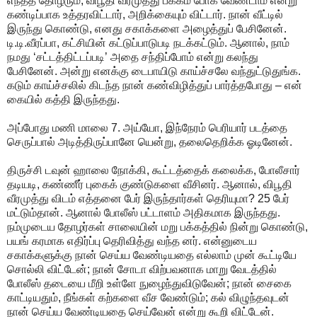
எந்தத் தோழரும், விபூதி வீரமுத்து பக்கம் போக வேண்டாம் என்று
கண்டிப்பாக உத்தரவிட்டார், அறிக்கையும் விட்டார். நான் வீட்டில்
இருந்து கொண்டு, எனது சகாக்களை அழைத்துப் பேசினேன்.
டி.டி.வீரப்பா, கட்சியின் கட்டுப்பாடுபடி நடக்கட்டும். ஆனால், நாம்
நமது ‘சட்டத்திட்டப்படி’ அதை சந்திப்போம் என்று கலந்து
பேசினேன். அன்று எனக்கு டைபாயிடு காய்ச்சலே வந்துட்டுதுங்க.
கடும் காய்ச்சலில் கிடந்த நான் கண்விழித்துப் பார்த்தபோது – என்
கையில் கத்தி இருந்தது.
அப்போது மணி மாலை 7. அய்யோ, இந்நேரம் பெரியார் படத்தை
செருப்பால் அடித்திருப்பானே யென்று, தலைதெறிக்க ஓடினேன்.
திருச்சி டவுன் ஹாலை நோக்கி, கூட்டத்தைக் கலைக்க, போலீசார்
தடியடி, கண்ணீர் புகைக் குண்டுகளை வீசினர். ஆனால், விபூதி
வீரமுத்து விடம் எத்தனை பேர் இருந்தார்கள் தெரியுமா? 25 பேர்
மட்டும்தான். ஆனால் போலீஸ் பட்டாளம் அதிகமாக இருந்தது.
நம்முடைய தோழர்கள் சாலையின் மறு பக்கத்தில் நின்று கொண்டு,
பயங் கரமாக எதிர்ப்பு தெரிவித்து வந்த னர். என்னுடைய
சகாக்களுக்கு நான் செய்ய வேண்டியதை எல்லாம் முன் கூட்டியே
சொல்லி விட்டேன்; நான் சோடா விற்பவனாக மாறு வேடத்தில்
போலீஸ் தடையை மீறி உள்ளே நுழைந்துவிடுவேன்; நான் சைகை
காட்டியதும், நீங்கள் கற்களை வீச வேண்டும்; கல் விழுந்தவுடன்
நான் செய்ய வேண்டியதை செய்வேன் என்று கூறி விட்டேன்.