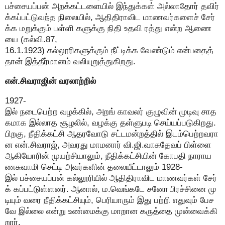
பச்சையப்பன் அறக்கட்டளையில் இந்துக்கள் அல்லாதோர் தவிர்
க்கப்பட்டுவந்த நிலையில், ஆதிதிராவிட மாணவர்களைச் சேர்
க்க மறுக்கும் பள்ளி களுக்கு நிதி உதவி ரத்து என்ற ஆணை
யை (கல்வி.87,
16.1.1923) கல்லூரிகளுக்கும் நீட்டிக்க வேண்டும் என்பதைத்
தான் இத்தீர்மானம் வலியுறுத்துகிறது.
என்.சிவராஜின் வரலாற்றில்
1927-
இல் நடைபெற்ற வழக்கில், அறங் காவலர் குழுவின் முடிவு சாத
கமாக இல்லாத சூழலில், வழக்கு தள்ளுபடி செய்யப்படுகிறது.
பிறகு, நீதிக்கட்சி ஆதரவோடு சட்டமன்றத்தில் இடம்பெற்றவரா
ன என்.சிவராஜ், அவரது மாமனார் வி.ஜி.வாசுதேவப் பிள்ளை
ஆகியோரின் முயற்சியாலும், நீதிக்கட்சியின் கோபதி நாராய
ணசுவாமி செட்டி அவர்களின் தலையீட்டாலும் 1928-
இல் பச்சையப்பன் கல்லூரியில் ஆதிதிராவிட மாணவர்கள் சேர்
க் கப்பட்டுள்ளனர். ஆனால், ம.வெங்கடே சனோ பிரச்சினை மு
டியும் வரை நீதிக்கட்சியும், பெரியாரும் இது பற்றி எதுவும் பேச
வே இல்லை என்று உண்மைக்கு மாறான கருத்தை முன்வைக்கி
றார்.